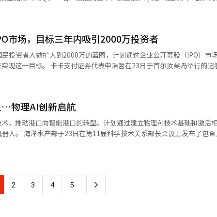
机器人可以替代的任务范围和可能性，从而减轻现有舰员的工作负担，并
化技术。美国圣地亚哥州立大学和国内企业上林MSP将负责系统硬件和工
5天24小时电话咨询服务的公司，并通过官网和KakaoTalk聊天等多种
办方、海军战力分析试验评估团团长金亨俊
将作为需求机构参与，以提高开发技术的有效性。 此次造船核心技术联合
频支持”移动应用程序进行实时视频咨询，更加准确和迅速地指导故障原
是分析和评估机器人能否无误地执行舰员特有的调度任务的第一步。”他
造船合作的基调MASGA。HJ重工业在今年初成为国内中型造船企业中首
的结果，探索在舰艇上运用机器人的方案，以减轻舰员的工作负担，并积
司，从而获得进入美国海军维护、保养、维修（MRO）市场的资格。 业界认为，
PO市场，目标三年内吸引2000万投资者
保持八次连续认证的记录。 最近，京东纳比恩结合人工智能（AI）
人沈贤哲教授表示：“能够实验基于物理AI的人形
未来舰船建造及MRO领域提升竞争力奠定基础。同时也期待中小造船研究
快速性。京东纳比恩于2021年推出“纳比恩AI服务”，用户只需上传燃
。” 此外，派博特的开发是国防科学研究所(ADD)未来
民投资者人数扩大到2000万的蓝图，计划通过企业公开募股（IPO）市
并提供相应的自助处理方法。到2024年，京东纳比恩将建立智能客户中
厅出资5700万元，自2022年起由KAIST主导进行研究。 ※ 本报道经人工
在23日于首尔汝矣岛举行的记者见面会上
效应，并为国防和造船领域的中小企业提供技术支持，促进制造业生态系
比恩之家”在线平台和移动应用中的“AI指导艾博特”聊天服务获取所需信息
接近性和AI技术，降低资本市场的参与门槛，并创造一种用股票庆祝人
LSF）和多用途训练支援艇（MTB）等多种铝合金基础的特种舰船建造技术
总部（KPC）主办的国家品牌竞争力指数（NBCI）燃气锅炉部门中连续
次开发的AI结合焊接技术能够产生强大的协同效应。 HJ重工业代表尤相哲
个冷凝锅炉而被认可，为提高能源效率和环境保护做出了贡献。※ 本报道
，并于本月1日获得了投资交易业务（证券）许可，奠定了进行公司债承销和
开发将结合两国的优势，确保未来技术竞争力，并共同引领环保和数字化
…物理AI创新启航
通过两国造船厂、企业和研究机构的紧密合作，加速下一代核心技术的开
高于其他证券公司，我们将利用与卡卡风险投资和卡卡投资等子公司的网
式。”※ 本报道经人工智能（AI）系统翻译与编辑。
技术，推动港口向智能港口的转型。计划通过建立物理AI技术基础和激活
TF）的流
议上发布了包含上述内容
：“卡卡支付证券客户的ETF交易比例特别高，我们正在基于此次投资交
提出了以“通过K-物理AI引领全球智能港口”为愿景。为实现这一目标，
入与其零售业务协同的销售与交易（S&T）领域。 卡卡支付证券还公布了
、基于我国技术的港口及后方区域创新、激活物理AI港口产业生态系统、
略。目前，该公司在卡卡支付应用程序中提供服务，并计划从8月开始在卡
：“通过卡卡支付应用程序的客户引流，每月新开设的账户数量在10万到
加快高风险作业的无人化技术研发，如集装箱固定装置的连接与拆卸，以
渠道战略，我们将提高客户获取的竞争力。” 此外，关于上个月完全并入
下
2
3
4
5
在考虑建立一个连接实际与虚拟港口的“先进港
的计划。” 卡卡支付证券当天提出了三大增长战略：普及国
构将集中数据收集、技术验证等公共支持功能，紧密支持技术开发与应用。 
系统实现K股的全球化、引领新的投资文化。该公司计划积极利用卡卡生态
一
及后方区域的创新。海水部计划将研究开发（R&D）成果全面引入珍海新
降低投资门槛，并在三年内开启2000万国民投资者的时代。同时，该公