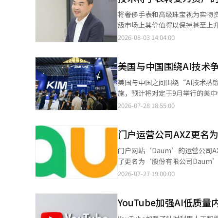
称力量威胁日益增强，因此，能够
将奢侈手表和高级珠宝视为实物
信技术的快速发展，整合指挥和控制多种无
级市场上其价值得以保持甚至上
了海上爆炸威胁信息。 在接收到水雷威胁信息的同时，基于大规模语言模型（LLM）的“AI任务计划生成”平台接到
特的识别体系。这意味着没有合
2026-08-03 14:04:00
自然语言指令：“生成在海上爆
缺乏证明其价值的基础设施。这
用无人机（UAV）开始进行空中侦察，执行民军协同作战。 “海
断手表的真伪和市场价格长期以
据AI生成的任务计划自主行动并
美国与中国围绕AI技术
去年以来一直在尝试用人工智能（
通过AI分析识别出扫雷地点，无人水面舰和扫
形状等详细规格，并实时显示市
美国与中国之间围绕“AI技术蒸馏”（
用Eutelsat OneWeb
盘颜色或部件大小而存在数百种
施，预计将对定于9月举行的美中领导人峰会产生影响。 争论始于中国AI公司
信，同时操作和控制韩华系统的水
上，我们还在尝试改变与消费者
型模型（LLM）。该模型被评估
2026-07-28 18:55:00
时，预计将实现无缝的任务执行和作战范围的扩大。 韩华系统海洋事业
话中引导用户了解市场价格、可购
·贝森特于7月22日在社交媒体
明了基于AI的任务计划生成平台
缺乏信息而不得不依赖专家的信
将考虑制裁和将其列入出口管制名单。” 蒸馏是一种通过向高级AI模型提问并将其回答作为
系统和低轨道卫星通信的‘综合
增值则是下一步。在这一阶段，
门户运营公司AXZ更名为
术。利用这一技术，可以在不需要收集大
和未来海战的游戏规则改变者——海洋无人系统。” 此外，韩华系统还拥
一只手表的市场价格像股票或房
中国商务部于7月27日发表声明
探测用自主无人潜水器、反潜侦
门户网站‘Daum’的运营公司AXZ宣布将公司名称更
理状态和价值。手表不再是一次
调：“许多美国AI公司在研发和学
人工智能（AI）系统翻译与编辑
了更名为‘股份有限公司Daum
近引入了“数字护照”，将所有
驳称：“性能的提升得益于独立的模型架构创新。” 中国官方媒体CCTV
同时，逐步推出基于人工智能（AI）的新功能和服务。 自1995年起，
2026-07-27 19:00:00
都将透明记录。一旦这一概念得
论称：“AI知识产权侵权的判断
等服务，目前运营着Daum应用程序
的价值认可，持有时间越长，信
公共广播RFI在7月27日的评
将促使Daum对企业官网和官方
统的核心。从图像识别技术到对话
非法获取美国AI芯片。”该媒体
YouTube加强AI低
门户网站。将加强AI搜索，并在
都是建立一个围绕奢侈手表的生
出：“如果两国之间的摩擦加剧，
Daum还将持续增强社区和创作者生态系统的
豫不决的人，还是需要亲自确认