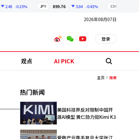
2.48
-0.15%
899.76
3.84
-0.43%
210.96
JPY
CNY
2026年08月07日
登录
weibo
weixin
youtube
观点
AI PICK
搜
索
主页
搜索
热门新闻
美国科技界反对限制中国开
源AI模型 黄仁勋力挺Kimi K3
爱敬产业携手复旦大学张江