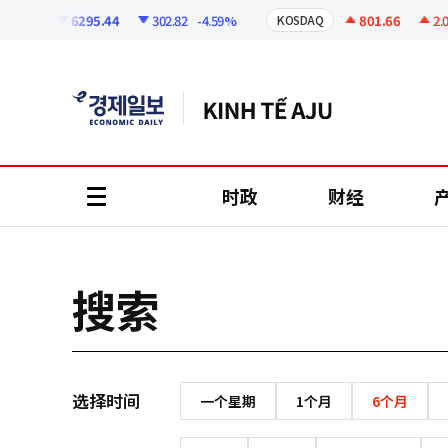
코
인
6295.44
302.82
-4.59%
801.66
2.07
SPI
KOSDAQ
정
보
时政
财经
all
menu
搜索
选择时间
一个星期
1个月
6个月