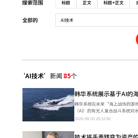
搜索范围
标题
正文
标题+正文
全部的
‘AI技术’
新闻
85
个
韩华系统展示基于AI的
韩华系统在未来“海上战场的游
（AI）的有无人复合战斗系统对水雷战的演示。 韩华系统于海军作战司令部基地
次演示旨在展示通过民军合作获得的基
2026-08-03 20:32:00
了以基于AI的自动水雷探测系统
面舰”、侦察无人水面舰“海岭”、以及水下
技术将手表转变为资产
（LEO）卫星通信的超连接网络和能够同时控制