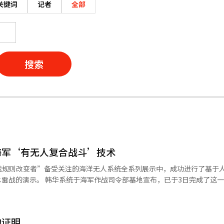
关键词
记者
全部
搜索
海军‘有无人复合战斗’技术
戏规则改变者”备受关注的海洋无人系统全系列展示中，成功进行了基于
宣布，已于3日完成了这一演示。 此
于AI的有无人复合作战能力，并探讨未来海军作战的发展方向。 韩华系统展示
（AMDS）为核心，经过自主投资和开发后，于6月首次下水的“30吨级战
探测用自主无人潜水器（AUV）技术。 此外，还演示了基于低轨道
的证明
多种无人系统的指挥控制技术。 近年来，战争中水雷和无人机等非对