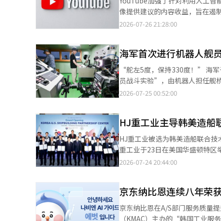
YouTube加强了针对利用人工
（AI）系统翻译与编辑。
示：“此次更名不仅仅是公司名称
随着美国、英国、香港和日本等海
像提供建议的内容收益，旨在遏制低质量内容的扩散。 根据26日信息通信
的信任和价值，结合AI技术，成为引领新互联网和AI时代
越国界，进入全球市场。消除语
其收益计划——YouTube合作伙伴计划
2026-07-26 21:28:00
览’等垂直AI服务。AI概览是通
过技术证明信任，将是奢侈手表市
实施，限制AI的使用范围为包含人类创
Daum还将推广‘一人一代理’等
的制定是为了应对YouTube内
海军首次进行机器人舰
益资格剥夺标准。 首先，限制利用AI工厂式制作的视频和拼接内容的收益。这类内容是通过AI或计算机生成图像
（CGI）等手段，机械化地大量生产，几乎没有差异。 其次，因提高
“舵左5度，保持330度！” 海军于23日在庆南昌原海军教育司令部调舰训练场与KAIST合作，首次进行“机器人舰
视频等，亦被剥夺广告收益资格。在
员战斗实验”，由机器人担任舰桥舵手的角色。 此次战斗实验旨在探索在海军
后，在医疗、金融、法律等敏感领
(Navy Sea GHOST)”框架下，如何在舰艇上运用机器人。 
2026-07-25 00:52:00
询等信息的频道，将无法获得收益。 YouTube信任与安全负责人马特·赫尔弗林表示：“AI工具可以帮
人“派博特(PIBOT)”担任
高质量的创作活动”，但他同时
舰艇实验，第三阶段为实际海上
格划定界限。” 此外，YouTube在去年7月将YPP中的“重复内容”更名为“非真实性内容”，并重新调整了政策。
HJ重工业主导韩美造船
在战斗实验开始前，海军与KAIS
这是为了防止几乎没有差异的模板型内容被反复
言模型(LLM)”，设计了派博特能够执行舰艇调度程序。 战斗实
HJ重工业被选为韩美造船联合技术
视频，以及以相同解说和格式制作的
达调度命令：“舵左5度，保持330度！” 接到命令后，派博特复述道：“舵左5度，保持3
重工业于23日在美国华盛顿特
事、教育、娱乐价值，仍可获得收
随后，当舰艇的航向保持在330度时，派博
发机构圣地亚哥州立大学（SDSU）签署了协议。 此次项目是上个月工业通
2026-07-24 20:44:00
情况下，值班军官与舵手为确保命令
目的一部分。HJ重工业负责政府
斗实验模拟了在频繁变更航向的
物理AI结合摩擦搅拌焊接（FSW）系统开发”。 摩擦搅拌焊接（FSW）作为下
际航行中可能遇到的各种情况，派博特忠实地执行了值班
京东纳比恩连续八年荣获
金属的固态连接，而不需要熔化
中派博特从接收命令到执行完成
板上，传统的电弧焊接难以实现
京东纳比恩在A/S部门服务质量提升方面的努力得到了认可。
的第二至第四阶段实验中应用，以确保在实际海上
量化和提高燃油效率的关键技术。 在此次研究中，HJ重工业作为主导机构，将与中小造船研究院、庆北大学共
（KMAC）主办的“韩国工业服务