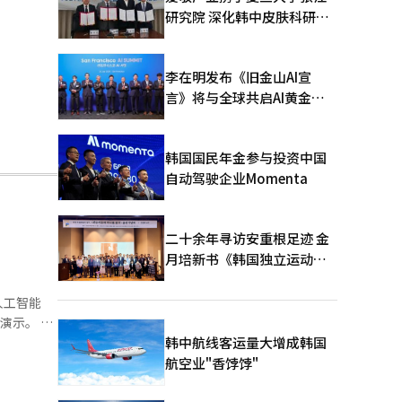
研究院 深化韩中皮肤科研合
作
李在明发布《旧金山AI宣
言》将与全球共启AI黄金时
代
韩国国民年金参与投资中国
自动驾驶企业Momenta
二十余年寻访安重根足迹 金
月培新书《韩国独立运动圣
地：向旅顺口追问历史》出
版
人工智能
韩中航线客运量大增成韩国
斗无人水
航空业"香饽饽"