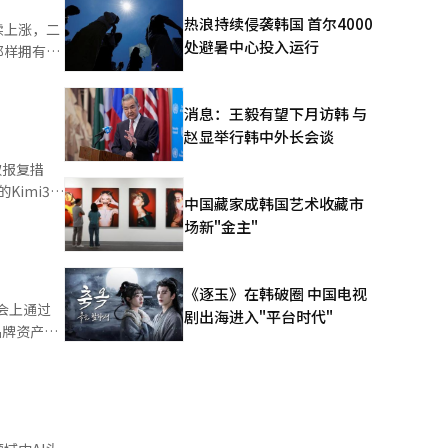
轨道卫星通
热浪持续侵袭韩国 首尔4000
续上涨，二
处避暑中心投入运行
那样拥有独
手表市场，
继出航，军
于技术。判
消息：王毅有望下月访韩 与
此，我们自
雷探测系统
赵显举行韩中外长会谈
颜色和表圈
表可能因表
取报复措
低轨道卫星通
在此基础
无人水面舰
中国藏家成韩国艺术收藏市
并在自然对
部长斯科特
场新"金主"
表市场中因
攻击，我们
系统、有人
产的管理和
的战略资产
数据，使每
期间持续管
《逐玉》在韩破圈 中国电视
”商务部强
 本报道经
外，我们最
剧出海进入"平台时代"
的指控，反
品牌资产的
每一次接触
将获得合理
 法国
交易生态系
国企业是否
构建下一代
，最终目标
一步指
。同时，
乏信息而犹
经人工智能
限于国内。