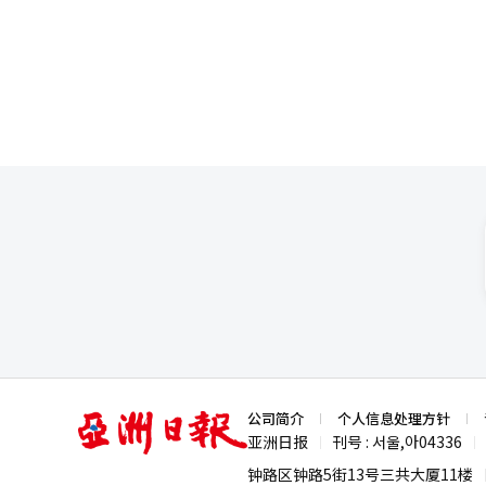
海新港第一阶段作为物理AI港口
出一项活动，向明年出生的新生儿和今年
术市场。 此外，还将推进港口特化AI数据中心的建设、智能共同物流中心的建立，以及制造、港口与物流相结合的融
计划通过与美国纳斯达克上市公
合港口人工智能大转型（P. AX）集群的形成
投资可达性。
口产业生态系统的对策。将建立“
进市场的自主扩展。 通过“韩-阿联酋物理AI港口及物流项目”等政府间合作和民间网络，帮助港口技术产业进入海
外市场。为此，政府、港口公司、
大型打包项目的海外市场开拓。 最后，将完善《港口技术产业法》，为物理AI港口转型提供制度基础。法律支持范围
将包括港口的物理AI设备与系统，并通过参与
造业和AI领域均具备优势的我国
到海外市场开拓的全过程，以提升
译与编辑。
亚
公司简介
个人信息处理方针
洲
亚洲日报
刊号 : 서울,아04336
|
|
日
报
钟路区钟路5街13号三共大厦11楼