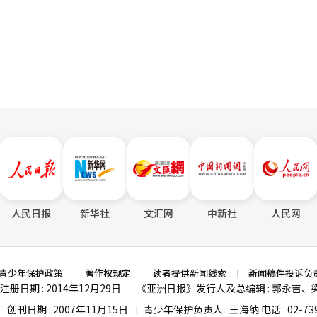
的示范模型。海水部预计，基于第一阶段项目，将创造25000亿韩元规模的
页
结婚的夫妇赠送股票，以将投资文化融入日常生活。 此外，卡卡支付证券还
司西伯特金融的战略合作，支持美国投资者对韩国股票的投资，提高韩国
，将后方区域打造成物理AI创新的中心。 此次战略还包含了激活物理AI港
AX支持平台”，支持AI代理的设计与开发，并利用韩国海洋振兴公社的
运营商、设备及企业系统将形成一个团队，制定“K-物理AI港口解决方
物理AI联盟，拓宽与其他领域的合作。 海水部部长黄钟宇表示：“在制
，正面临技术和市场抢占的良机。我们将积极支持从技术开发到商业化、
国家物流竞争力，助力韩国成为AI三强之一。”※ 本报道经人工智能（A
人民日报
新华社
文汇网
中新社
人民网
青少年保护政策
著作权规定
读者提供新闻线索
新闻稿件投诉负
注册日期 : 2014年12月29日
《亚洲日报》发行人及总编辑 : 郭永吉、
|
创刊日期 : 2007年11月15日
青少年保护负责人 : 王海纳 电话 : 02-739
|
|