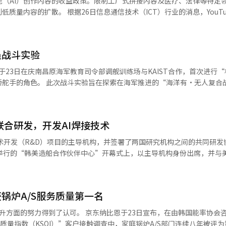
智能（AI）创作内容的收益政策。限制工厂式拼接内容及医疗、法律等特定领
的改变，更是明确了对Daum服务和未来的责任。我们将继承Daum三
外用户交易的快速增长，我们相信以AI和资产管理技术为核心的这一生
技术（ICT）行业的消息，YouTube修订了
的企业。” 此外，Daum还将扩展实时搜索摘要服务‘AI概
言和地区的障碍，让每个人都能体验到同等水平的信息、情感和关怀服务
（YPP）的指南，具体化了对AI低质量内容的收益化标准。 此次指南自16日起
过与媒体合作、社区和Tistory服务获取Daum所拥有的最新信息的服务。
场未来的发展方向。※ 本报道经人工智能（AI）系统翻译与编辑。
意的内容，YouTube计划在未来引导创作者改变使用AI工具的方式。 YPP指
AI服务。
日益增长的低质量AI内容。该指南并未全面禁止AI技术，而是提出了三种类
员战斗实验
观看次数而制作的令人不快的内容，如动物救助
这种情况下，无论是否由AI生成，均将被排除在YouTube合作伙伴计划之
推进的“海洋有·无人复合战斗系统
域也限制了AI的使用。由模仿真实人物的AI头像提供医学诊断、金融投
实验中，KAIST教授沈贤哲的研究团队开发的人形机器
助创作者进行
“舵手”工作。战斗实验分为四个阶段：第一阶段为陆上调舰模拟实验，第二
强调：“对于缺乏叙事结构和人类创意、以工厂式方式生产的自动化频道
白天航行实验，第四阶段为实际海上昼夜长途航行实验，23日的实验为第
联合研发，开发AI焊接技术
T研究团队利用一种理解句子意义并生成适当回应的人工智能(AI)技术——
上传以获取观看次数和广告收益。 这包括仅更改部分内容的相似解说
验开始后，舰桥值班军官像对待舵手一样对派博特下
开发（R&D）项目的主导机构，并签署了两国研究机构之间的共同研发协议
幻灯片。然而，YouTube并未禁止使用AI，只要使用AI时包含独创性
30度！”并开始调整舵。
区举行的“韩美造船合作伙伴中心”开幕式上，以主导机构身份出席，并与
益。※ 本报道经人工智能（AI）系统翻译与编辑。
特向舰桥值班军官报告：“330度保持完毕！” 这一过程是舰艇内在各种
商部征集的造船海洋产业核心技术开发项
明确执行而进行的复述程序，派博特的工作表现与实际舵手相同。 特别是此次战
选定的韩美共同推进的8个R&D项目中与AI相关的“用于铝合金舰船面板
水道情况、高浪情况下舰艇航向频繁变化的恶劣天气，以及夜间航行等海
一代焊接技术，利用摩擦热和压力进行
军官的命令。 海军与KAIST研究团队将对第一阶段战斗实验
锅炉A/S服务质量第一名
金属。这种技术能够实现高强度、高质量的焊接，尤其是在焊接难度较大
的反应时间、舵操作的适当性等数据进行详细分析与评估，提出改进建议
。它在能源效率和加工稳定性方面表现出色，被视为应对全球环保趋势、
 京东纳比恩于23日宣布，在由韩国能率协会咨询
操作中的安全性和可靠性。 海军希望通过此次战斗实验，了解当前
同开
质量指数（KSQI）”客户接触调查中，家庭锅炉A/S部门连续八年被评