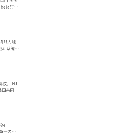
域中AI头
十年来积累
态系统将跨
。最终，通
未来，
南
型的广告收
外。 最
资、法律咨
阶段为停泊
，我们将严
一阶段。
“大规模语
。 HJ
的解说或叙
美国共同研
自主制造的
军舰艇在实
的铝合金面
，并在未来
实现船舶轻
为第一名。