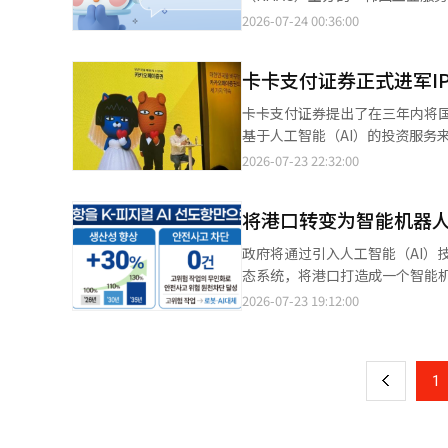
舰艇舰员所执行的多项任务中，
发基于AI的摩擦搅拌焊接工艺优
京东纳比恩是行业首家提供全年36
2026-07-24 00:36:00
人口减少导致的兵员资源减少等未来安全环境变化。 此次战斗实验的主
制造。三星重工业、汉华海洋、江南等也
户接触。此外，利用“纳比恩视
（准将）表示：“此次战斗实验
R&D具有重要意义，符合两国间
法。 在2023年，京东纳比恩首次在锅炉行业获得消费者中心管理（CCM）连续七次认证，并入选“CCM优秀认证企
示：“海军将根据此次战斗实验
军签署舰船维修协议（MSRA）的公
卡卡支付证券正式进军I
业名人堂”。随后在2025年再次获得CCM认证，
资源急剧减少和快速发展的高科技等变化的国防环境。” 研究负责
此次基于AI的焊接技术开发将为
技术，增强了客户咨询的便利性和
机器人在海军舰艇上执行舵手任务的可能性，感到非常有意义
卡卡支付证券提出了在三年内将国
口美国方面的支持效果。 HJ重工业预计，通过此次研发，如果能够掌握高质量的固态连接源头技术，将对航空航
温控器的照片，即可分析错误代码
挑战国防技术研究开发项目之一，防卫事业
基于人工智能（AI）的投资服务来实现这一目标。 卡卡支付证券代表申浩哲
天、制造业等相关产业产生溢出
（AICC），使客户能够通过“纳
智能（AI）系统翻译与编辑。
表示：“我们将基于国民平台的可
2026-07-23 22:32:00
尤其是HJ重工业在高速登陆艇（
外，京东纳比恩还在由韩国生产性
的新金融文化。” 作为获得投资交易业务许可后的首次行动，卡卡支付证券预计将加快进军IPO市场的步伐。该公司
竞争力方面积累了丰富经验，因此期待此
一名。京东纳比恩因开发亚洲首
自两年前开始准备IPO承销业务
表示：“此次韩美造船技术共同
（AI）系统翻译与编辑。
将港口转变为智能机器人
等企业金融（IB）业务的基础。 特别是，该公司将重点放在基于风险资本的初创企业公开募股上。申代表表示：“卡
一个具有象征性的案例。我们将
卡支付证券的风险资本投资比例
化，创造全球市场需求的新增长模
政府将通过引入人工智能（AI）
持有前景的初创企业投资和上市。” 在中长期的胜负关键上，申代表指出将专注于上市交易所交易基金（E
态系统，将港口打造成一个智能机器人。 海洋水产部于23日在第11届科学技术关系部长会
动性提供者（LP）业务。他表示
的《物理AI港口战略》。海水部
2026-07-23 19:12:00
页
准备LP业务。”同时，该公司也在考虑进
战略：确保物理AI港口技术基础
利用卡卡生态系统扩大客户的战
执行基础。 首先，为实现港口的自主化，将开发港口起重机、无人运输设备（AGV）等装卸设备，使其能够自主感知
一
也提供股票交易服务。申代表强调
和判断周围环境进行作业。同时，
间。通过在卡卡支付之后扩展到卡卡银行的
上
1
分析港口情况以优化整体作业的港口运营系统的建设。 在光阳港，正
卡卡支付的情况，申代表表示：“我们没有考虑单独上市
口技术研究院（暂定名）”。该机
民资产形成、通过全球投资生态
来，将加快基于国内技术的港口
卡卡聊天、卡卡支付、卡卡银行）