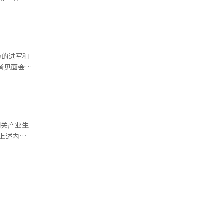
积极应对因
具的设计与
渠道扩大客
因及解决方
还表
个与美国海
极应对兵员
院在设备出
气锅炉室内
场的进军和
心
统的形成。
。 此
生重要时刻
及MRO
七年获得第
经人工智能
IPO承销
转型，成为
发和商业
络，积极支
相关产业生
易业务许可
将推进四大
完善制度及
卡银行中
20万之
及AI实时
接下
系统（如
港，建设珍
司还计划推