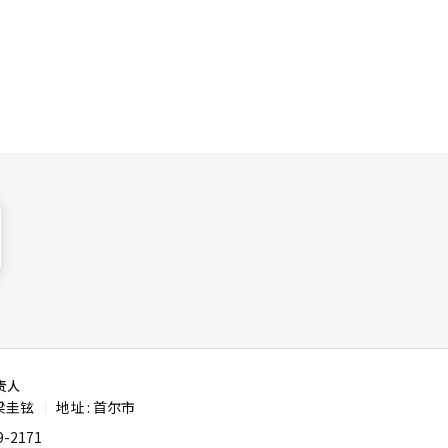
AI港口技
股票的全球
基金等，促
案”，支持
从港口创新
I）系统翻
责人
梁圭铉
地址 : 首尔市
|
-2171