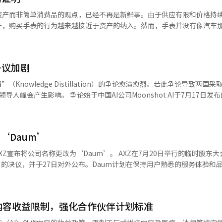
最大限度减少我方人员伤亡的无人系统已成为必需的力量。随着AI和低
资产而非简单消费品的观点，已经不再是新鲜事。由于供应有限和价格持
人系统的能力正在成为未来战场的核心技术。 韩华系统在演示中假设发生
升，购买手表的行为越来越接近于资产的纳入。然而，手表并没有像汽车
适的方法来证明它的所有者、历史以及是否为真品。希望被认可为资产的
炸地点寻找水雷的任务计划”，侦察无人水面舰“海岭”和有人扫雷舰相
一鸿沟是我们长期以来未能解决的难题。我认为，弥补这一鸿沟的关键在
岭”上搭载的水下探测用自主无人潜水器（AUV）根
来依赖于少数专家的经验和直觉，这使得这一问题在数据上难以解决。因
进行水雷探测，获取的数据实时传送至自动水雷探测系统。随后，自动水
争议加剧
AI）来解决这个问题。通过一张手表照片，可以识别品牌、型号、表盘
雷舰成功前往该地点完成扫雷作战。 韩华系统在此次演示中还展示了利
场价格和商品信息的图像识别技术就是一个典型例子。由于同一型号的手
Knowledge Distillation）的争论愈演愈烈。若此争论导致两国采
的低轨道卫星通信进行的多层通信运作等超连接网络技术。通过陆上控制中心利用
衍生型，因此这一技术的建立需要长时间的数据积累和精细的分类工作。
Moonshot AI于7月17日发布的Kimi3大
下探测用自主无人潜水器（AUV）和两种无人水面舰。未来应用于战斗
的接触方式。通过理解对话的上下文，推荐符合用户预算和偏好的型号，
为接近美国顶尖LLM的性能，给全球AI行业带来了震动。随后，美国财政
部部长尤文基表示：“此次海作司演示中，证
买商品及实际佩戴图像的对话式AI代理。这意味着技术正在逐步消除手
上表示：“如果中国企业在整个行业范围内秘密进行知识产权盗窃的蒸馏
与实际有无人海上力量间的运作优化的‘物理AI’技术，以及涵盖AI无人
息不对称。如果克服信息不对称是交易的第一步，那么通过交易获得的资
数据来训练新模型的技
指挥控制’能力。”他还表示：“韩华系统将专注于投资和开发未来海军
数据的透明性至关重要。我们正在推出“市场信息服务”，实时反映交易
‘Daum’
量数据的情况下，构建出与现有AI模型相媲美的新模型。 随着争论的升级，
有侦察无人水面舰、战斗无人水面舰、水下
地产一样透明，并提供“订阅式管理服务”，不仅限于买卖，还能在持有
称：“美国的指控缺乏事实和法律依据”，“创新并非某一国家的专属。
察用无人潜水舰、下一代水雷处理器等水下海洋无人系统的全系列产品。※
改为‘Daum’。 AXZ在7月20日举行的临时股东大会上通过
交易结束的物品，而是开始作为持续管理和增值的投资组合的一部分。此
习过程中也在蒸馏和利用中国的AI模型。”Moonshot AI也否认了蒸馏
。
’的决议，并于27日对外公布。Daum计划在保持用户熟悉的服务体验和
权转移记录和综合维护历史数字化，记录和管理每只手表的故事。手表的
旗下的新媒体玉渊谭天也在7月27日发表评
Daum开始提供搜索、新闻、邮件、社区、博客
到落实，手表将真正成为资产。拥有透明所有权记录的手表在后续交易中
应基于具体证据，不能仅仅因为是中国开发的模型就推测其盗用了美国技术。”
以及搜索、新闻、邮件、社区等数字服务，包括创作者平台Tistory。 此次更名
任度越高。我们期待数字护照不仅是简单的附加功能，而是未来奢侈手表
论中指出：“美国对蒸馏指控发出了制裁的警告，并且美国商务部正在调查中
渠道进行改版。Daum将结合在搜索、内容和社区领域积累的服务能力，
式AI、市场信息、资产管理服务，以及数字护照，这些尝试的逐步积累
预测：“如果美国的指控最终导致制裁，中国也将采取报复措施。”并进
质量内容收益限制，强化合作伙伴计划标准
新闻和内容领域提升个性化和摘要功能，以便用户更方便地获取可靠信息
态系统，让每个人都能在其中安全、便捷、可信地进行交易。无论是因缺
原定于9月的美中AI对话和领导人峰会的举行将面临风险。”※ 本报道
竞争力，包括咖啡馆和Tistory等平台。 Daum的代表李建秀表
才能安心的人，都能在这个生态系统中自由地买卖手表。这一趋势并非仅