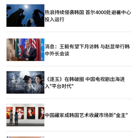
BBQ从早上8点开始接受自家应用程序的订单，提前营业，位于乙
支路入口等上班族聚集区域的店铺也接待了100多人的早晨团体预
热浪持续侵袭韩国 首尔4000处避暑中心
约。 复苏的消费热潮在下一场比赛中也得以保持。在对墨西哥的
投入运行
比赛当天，BBQ主要店铺的销售额比平时增加了最多4.5倍，因此
总部将提前营业的店铺比例从50%提升至70%。bhc也出现了部分
加盟店的预订超过100单，单日订单量突破600单的情况。教村鸡
也专注于通过直营店的提前营业和外卖折扣来吸引顾客。 然而，
由于代表队的提前出局，这一上升势头被迫中断。业内人士原本预
消息：王毅有望下月访韩 与赵显举行韩
计，若能晋级32强，国民的应援热情将进一步高涨，相关消费规模
中外长会谈
也将大幅增加，并已为后续营销做好准备。 食品行业相关人士表
示：“比赛的提前结束使得消费效应仅停留在短期记录上令人遗
憾，但我们确认了在有时差的工作日早晨时段，依然可以通过营销
方式吸引顾客，因此未来将继续完善与体育赛事相关的营销策
略。”※ 本报道经人工智能（AI）系统翻译与编辑。
《逐玉》在韩破圈 中国电视剧出海进
入"平台时代"
中国藏家成韩国艺术收藏市场新"金主"