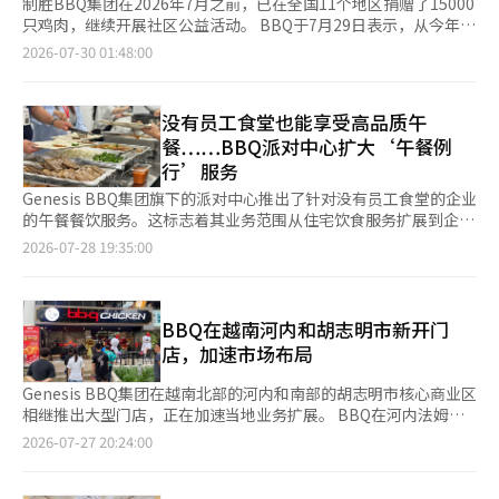
制胜BBQ集团在2026年7月之前，已在全国11个地区捐赠了15000
只鸡肉，继续开展社区公益活动。 BBQ于7月29日表示，从今年1
月到7月，通过“鸡肉大学善良捐赠”、“与家人一起的鸡肉接
2026-07-30 01:48:00
力”、“上门鸡肉接力”等活动，向全国11个地区共捐赠了15000
只鸡肉。 此次捐赠活动覆盖了包括首尔、京畿、江原、仁川、釜
山、光州、蔚山、大邱等11个地区，向地区儿童中心、团体家园、
没有员工食堂也能享受高品质午
养老院、残疾人福利中心、综合社会福利中心、康复院、政府机关
餐……BBQ派对中心扩大‘午餐例
和军队等多个社区机构提供了鸡肉。 “鸡肉大学善良捐赠”是
行’服务
BBQ自1999年开始的代表性社会公益项目，今年已进入第27年。
该项目由参加鸡肉大学培训的加盟店主（家人）和员工亲自烹饪鸡
Genesis BBQ集团旗下的派对中心推出了针对没有员工食堂的企业
肉，向弱势群体和福利机构进行捐赠。今年3月，该项目因持续的
的午餐餐饮服务。这标志着其业务范围从住宅饮食服务扩展到企业
社区贡献而被提升为韩国红十字会京畿道支部的“荣誉殿堂”。
福利市场。 BBQ于28日宣布，派对中心运营的饮食品牌‘我可以
2026-07-28 19:35:00
“与家人一起的鸡肉接力”是总部提供新鲜肉类，加盟店主亲自烹
重启’已开始为经营二手车品牌‘车总统’的DS Auto提供企业午
饪并捐赠的共赢型社会公益活动。了解当地情况的加盟店主参与了
餐服务‘午餐例行’。 午餐例行是一项针对没有内部食堂或烹饪
捐赠地点的选择和分发。 “上门鸡肉接力”是接收故事后，直接
设施的企业的定期餐饮服务。该服务根据企业规模、工作环境和就
前往需要帮助的现场的项目。该项目不仅向地区儿童中心和团体家
餐人数等因素提供午餐。 通过此次服务的引入，DS Auto的员工们
BBQ在越南河内和胡志明市新开门
园等儿童和青少年福利机构，还向残疾人、老年人福利设施和军队
可以在午餐时间享用派对中心提供的以韩餐为主的菜单。服务的运
店，加速市场布局
等送去鸡肉，传递关怀与支持。 BBQ相关人士表示：“通过总部
营基于派对中心在南杨州、江东和东滩拥有的HACCP认证生产设
与家人的共同努力，今年在全国11个地区捐赠了15000只鸡肉。未
施。通过建立从生产到供应的自有运营体系，确保即使是无法运营
Genesis BBQ集团在越南北部的河内和南部的胡志明市核心商业区
来，我们将继续关注需要帮助的社区，并不断扩大与家人一起的公
员工食堂的企业也能定期获得餐食供应。 派对中心最近在高端住
相继推出大型门店，正在加速当地业务扩展。 BBQ在河内法姆班
益活动。” 鸡肉大学是制胜BBQ集团设立的鸡肉餐饮业者培训教
宅和办公设施中扩大了饮食服务业务。今年初，开始运营专为半浦
东地区开设了50平方米的“BBQ绿色星店”，并在胡志明市第七
2026-07-27 20:24:00
育机构和研发（R&D）中心。准备开设BBQ加盟店的预备店主将
元Pentas居民提供的自助餐厅，并在高端住宅设施的餐饮休息室
区富美兴新城开设了45平方米（84个座位）的“BBQ美德店”，
在这里进行为期两周的集中培训，学习烹饪实习、门店运营和卫生
提供早餐、午餐和晚餐服务。 安大燮 DS Auto代表表示：“为员
以及在第一区阮太福街开设了35平方米（48个座位）的“BBQ太
管理等内容。
工提供一个方便就餐的环境也是重要的福利。” 尹智贤 派对中心