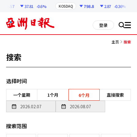
코
인
258.57
37.81
-0.6%
798.8
2.87
-0.36%
KOSDAQ
정
보
all
登录
搜
men
索
主页
搜索
搜索
选择时间
一个星期
1个月
直接搜索
6个月
搜索范围