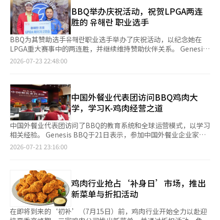
福店”。 此次开店使BBQ在越南主要城市河内和胡志明市的核心
代表表示：“最近许多企业对提升员工满意度的餐饮服务产生了兴
商业区之间建立了门店网络。特别是在胡志明市，自今年5月在代
BBQ举办庆祝活动，祝贺LPGA两连
趣，但直接运营面临空间和人力等成本负担的现实。‘午餐例
表性餐饮商业区潘西龙推出南部首家门店以来，约两个月内连续开
胜的 유해란 职业选手
行’将成为没有员工食堂也能提供稳定午餐的实际替代方案。”
设了第二和第三家门店，迅速扩大南部市场的布局。 新开设的门
派对中心成立于1999年，是一家专业的食品服务公司。Genesis
店均位于各地区的主要商业和居住中心。河内的绿色星店位于中上
BBQ为其赞助选手유해란职业选手举办了庆祝活动，以纪念她在
BBQ集团自去年4月将派对中心纳入旗下后，正在扩大其饮食服务
层住宅小区和商业设施密集的法姆班东生活圈中心，凭借门店前的
LPGA重大赛事中的两连胜，并继续维持赞助伙伴关系。 Genesis
业务。※ 本报道经人工智能（AI）系统翻译与编辑。
广场和良好的可达性，旨在吸引家庭客户和当地居民的需求。 胡
BBQ集团于22日在首尔松坡区总部邀请了유해란职业选手及其家
2026-07-23 22:48:00
志明市的第二家门店BBQ美德店位于富美兴新城，这是一个外籍居
人、所属公司相关人员，举行了LPGA重大赛事两连胜的庆祝活
民和高收入消费群体聚集的规划城市，具备稳定的餐饮需求。胡志
动。 유해란职业选手最近在LPGA巡回赛的两场重大赛事中，分别
明市的第三家门店BBQ太福店则位于边坦市场和游客街附近的旅游
是“KPMG女子PGA锦标赛”和“阿蒙迪埃维昂锦标赛”中连续夺
和商业中心，目标是国内外游客及当地上班族的流动人群。 新开
冠，实现了重大赛事的两连胜。 当天的活动以播放유해란职业选手
中国外餐业代表团访问BBQ鸡肉大
门店将推出黄金橄榄鸡（黄金炸鸡）、调味鸡（秘密酱鸡）以及东
的重大胜利历程的纪念视频开始。随后，尹洪根会长向유해란职业
学，学习K-鸡肉经营之道
南亚地区限定的UFO鸡等代表性鸡肉菜单。同时，还提供炒年糕、
选手颁发了BBQ夹克、纪念相框和鼓励金，祝贺她的两连胜。 尹
杂菜、泡菜炒饭等韩式菜单，以及比萨、鸡肉汉堡、沙拉等多样化
会长表示：“在世界顶级选手竞争的LPGA舞台上，유해란职业选
中国外餐业代表团访问了BBQ的教育系统和全球运营模式，以学习
的餐食选择。 目前，BBQ在越南运营着40多家门店，计划继续根
手取得了重大赛事的两连胜，令我感到非常自豪。BBQ将继续作为
相关经验。 Genesis BBQ于21日表示，参加中国外餐业企业家商
据当地消费特征和区域商业特点进行战略性开店，进一步加大对东
坚实的伙伴，支持她向更大的目标挑战。” 유해란职业选手表
业学校项目的40多名中国外餐业代表团于20日访问了京畿道伊川
2026-07-21 23:16:00
南亚市场的攻势。BBQ目前在57个国家运营着800多家海外门店。
示：“能够超越赞助商与选手的关系，成为彼此挑战与成长的伙
的鸡肉大学。 代表团在鸡肉大学了解了BBQ的全球业务现状和各
BBQ相关人士表示：“我们正在以河内和胡志明市的核心商业区为
伴，意义深远。我会尽全力在剩余赛季中以优异的表现回报大
国运营案例，随后参观了理论教室和烹饪实习室等主要教育设施。
中心，持续扩大品牌据点，进一步巩固在越南的业务基础。未来，
家。” 自去年以来，BBQ作为拓展美国市场的一部分，扩大了对
他们还旁听了预备加盟商（家庭）培训课程，并就韩中特许经营产
我们将继续围绕主要城市的战略商业区提升品牌竞争力，持续拓展
LPGA选手的赞助。去年1月与尹伊娜签署赞助合同后，又与유해란
业的交流方式进行了讨论。 鸡肉大学是BBQ为预备加盟商和员工
鸡肉行业抢占‘补身日’市场，推出
东南亚市场。”※ 本报道经人工智能（AI）系统翻译与编辑。
签约，开展利用美国女子高尔夫进行的体育营销。此外，BBQ还举
提供门店运营、烹饪、客户服务等培训的特许经营专业教育机构，
新菜单与折扣活动
办青少年高尔夫慈善活动，并为参与选手及相关人员提供BBQ鸡肉
旨在确保国内外门店提供相同的质量和服务。 目前，BBQ在57个
试吃活动，持续进行体育与K-食品的结合活动。 目前，BBQ在美
国家运营着800多家海外门店。中国是BBQ于2003年首次开展海外
在即将到来的‘初补’（7月15日）前，鸡肉行业开始全力以赴迎
国33个州运营着300多家门店。美国市场的消费者销售额从2021年
业务的市场，最近在南部和中部内陆的核心消费城市扩展业务。