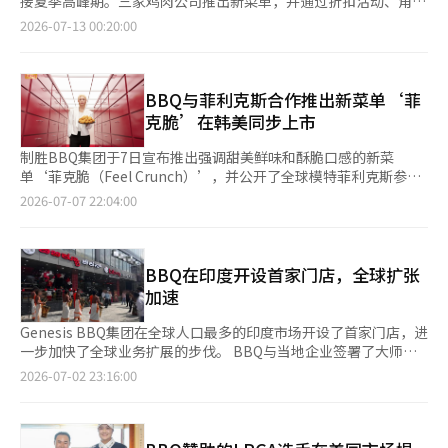
接夏季高峰期。三家鸡肉公司推出新菜单，并通过折扣活动、角色
的700亿韩元增长到2025年的3400亿韩元。※ 本报道经人工智能
今年1月，BBQ在广东省深圳市宝安区开设了“BBQ村深圳华逸万
合作和线下节庆营销加速吸引消费者。 根据韩国消费者院价格信
2026-07-13 00:20:00
（AI）系统翻译与编辑。
象汇店”；3月，又在湖南省长沙市的韦鲁谷综合购物中心开设
息门户网站的数据显示，截至今年5月，首尔地区人参鸡汤的平均
了“BBQ村韦鲁万象城店”。这两家门店同时销售黄金橄榄鸡、调
价格为18154韩元，比去年同期上涨2.8%，与三年前的14462韩元
味鸡以及部队火锅、参鸡汤、年糕汤等韩式菜单。 BBQ相关人士
相比，涨幅高达25.5%。人参鸡汤已成为仅次于五花肉的第二昂贵
表示：“此次访问介绍了鸡肉大学的教育系统和全球运营案例，未
外食菜单。随着人参鸡汤价格的上涨，鸡肉逐渐成为合理的补身日
BBQ与菲利克斯合作推出新菜单‘菲
来将继续与中国外餐业界进行多方面的交流。”※ 本报道经人工
选择。 为迎合这一需求，bhc推出了其代表性菜单‘脆皮’的后续
克脆’在韩美同步上市
智能（AI）系统翻译与编辑。
产品‘脆皮’，并开展夏季营销。这款产品结合了咖喱粉和蜂蜜黄
油酸奶酱，计划延续‘酱油蒜香王’在三个月内累计销售100万份
制胜BBQ集团于7日宣布推出强调甜美鲜味和酥脆口感的新菜
的成功。bhc还将在19日前通过自家应用程序提供每日最高5000
单‘菲克脆（Feel Crunch）’，并公开了全球模特菲利克斯参与
韩元的折扣，并与外卖应用程序‘叮咚’合作，提供最高9000韩
的广告活动。 此次推出的菲克脆从策划阶段就瞄准海外消费者，
2026-07-07 22:04:00
元的折扣优惠。同时，bhc还与电影《小黄人&怪兽》合作，推出
计划在韩国和美国同步上市，未来还将逐步在全球其他国家推出。
套餐购买赠送钥匙扣的角色营销活动。 BBQ与偶像团体Stray Kids
该产品采用焦糖洋葱酱，带来甜美和鲜味，并添加了烤制的糙米脆
成员菲尔克斯合作推出的新菜单‘菲尔脆’在韩国和美国同步上
片和面包屑，突显酥脆的口感。 与新菜单的发布同步，全球模特
市。该产品从策划阶段就针对海外消费者开发，采用焦糖洋葱酱和
菲利克斯参与的首个广告活动也将公开。此次广告展示了产品的诞
BBQ在印度开设首家门店，全球扩张
糯米米片，展现出甜美的鲜味和酥脆的口感。与菲尔克斯合作的广
生过程，菲利克斯咬下鸡肉的场景以及脆响声，传达了“前所未有
加速
告活动在发布三天内，主要数字渠道的累计观看次数超过600万
的甜咸酥脆鸡肉”的信息。该视频将通过电视、YouTube和社交媒
次。BBQ计划从美国开始扩大上市国家，并继续在自家应用程序上
体等多个渠道逐步发布。 BBQ相关人士表示：“菲克脆是一款在
Genesis BBQ集团在全球人口最多的印度市场开设了首家门店，进
进行促销。 教村鸡肉作为‘2026大邱啤酒鸡肉节’的主要赞助
甜美和鲜味的酱料上增加咀嚼乐趣的新菜单，消费者将体验到与众
一步加快了全球业务扩展的步伐。 BBQ与当地企业签署了大师特
商，参与了从1日至5日的活动，吸引了115万人到场，扩大了线下
不同的味道。我们期待通过与全球模特菲利克斯的合作，向国内外
许经营协议，建立了业务基础。计划从班加罗尔开始，逐步向海德
2026-07-02 23:16:00
消费者接触。在现场，教村推出了新菜单‘四种半翅（酱油、红
消费者传达优质K-鸡肉的魅力。” 此外，BBQ在包括美国在内的
拉巴、钦奈、贝洛尔等南部主要城市扩展门店。 首家门店位于班
色、蜂蜜蒜香、麻辣红）’，观察观众反应。同时，教村还重点推
58个国家开展业务，运营着800多家海外门店。※ 本报道经人工智
加罗尔，这里是印度的IT和创业中心，年轻的职场人士和高收入专
广自家传统酒品牌‘发酵工坊1991’的‘银河水’酒，提出超越
能（AI）系统翻译与编辑。
业消费者聚集的地区。第一家门店HSR布局店位于主要IT工作区附
传统啤酒鸡肉文化的‘鸡酒（鸡肉+米酒）’新趋势，获得了热烈
近的住宅和商业综合体内。第二家门店位于科拉曼加拉，被认为是