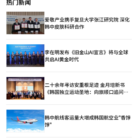
热门新闻
果。”※ 本报道经人工智能（AI）系统翻译与编辑。
白天。此外，高物价导致的消费心理萎缩也使得世界杯的消费效应
不如往年。 改变这一局面的则是对捷克的胜利。比赛前，许多人
在家中观看比赛或与同事一起为球队加油的文化逐渐普及，使得平
爱敬产业携手复旦大学张江研究院 深化
时冷清的早晨时段成为新的消费时段。便利店因上班途中和街头应
韩中皮肤科研合作
援的需求叠加，销售额有所增加，餐饮业也提前开始营业以应对这
一变化。 尤其是街头应援的人群和早晨的应援者同时涌入的便利
店，最先反应迅速。根据CU的数据，小组赛第三场比赛当天，光
化门附近店铺的冰块销售额比一周前增加了310.2%。矿泉水和电
解饮料的销售也分别暴增307.8%和266.8%。炎热的天气吸引了大
李在明发布《旧金山AI宣言》将与全球
量户外应援者，垫子（212.4%）和移动电源（100.8%）的销量也
共启AI黄金时代
表现良好，方便食用的三角饭团（122.8%）和啤酒（105.1%）的
销售额同样大幅增长。 其他便利店品牌也呈现出类似的趋势。
GS25在首场比赛当天早晨光化门附近店铺的销售额比前一周增加
了85.7%，无酒精啤酒的销售额更是激增1367.8%。在第二场比赛
二十余年寻访安重根足迹 金月培新书
对阵墨西哥时，CU光化门商圈的销售额比前一天增加了约3.8倍，
《韩国独立运动圣地：向旅顺口追问历
Seven Eleven光化门主要10家店铺的销售额也增长了304%。
Emart24同样在方便食品和饮料产品上实现了显著增长。 利用线
史》出版
下商圈热度的企业营销活动也在继续。新世界百货通过新世界广场
的大型电子屏幕进行街头应援的现场直播，吸引了现场人流。作为
国家代表队的官方合作伙伴，OB啤酒的卡斯也设立了现场应援空
韩中航线客运量大增成韩国航空业"香饽
间，并举办了消费者参与的活动，扩大了品牌曝光。 在餐饮市
饽"
场，鸡肉连锁品牌的表现也得到了验证。BBQ和bhc在首场比赛当
天，从早上到下午1点的销售额比一周前同一时间增长了4倍以上。