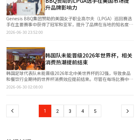
BBQ赞助的LPGA选手在美国市场提
反响。 业内人士表示，补身日是全年最大的高峰期之一，因此通
全球餐饮品牌集中的核心餐饮区，便于观察消费者反应。 这两家
升品牌影响力
过新菜单、折扣促销和合作营销来扩大消费者流入，最大化7月至8
门店都以休闲餐饮氛围的快餐形式设计。HSR布局店面积为232平
月的业绩。业界人士指出：“由于物价上涨，外出就餐的负担加
方米（90个座位），科拉曼加拉店面积为172平方米（60个座
Genesis BBQ集团赞助的美国女子职业高尔夫（LPGA）巡回赛选
重，选择鸡肉作为补身日食物的消费者正在增加。”并表示：“我
位），主要面向职场人士和家庭客户。 门店提供包括黄金炸鸡、
手在主要赛事中获得了冠军和亚军，提升了品牌在当地的知名度。
们计划通过新菜单和多样化的促销活动，积极迎合夏季高峰期的需
秘密调料等代表性鸡肉菜单，以及汉堡、炒年糕、泡菜炒饭等多种
BBQ于30日宣布，赞助的选手柳海兰在LPGA巡回赛五大主要赛事
2026-06-30 23:52:00
求。”
K-食品餐点。 同时也考虑到了当地消费者的特点。所有鸡肉菜单
之一的“KPMG女子PGA锦标赛”中获得了冠军。同时，参赛的柳
均获得全球清真认证机构JAKIM的认证，并针对印度高比例的素食
伊娜选手获得了单独第二名。 比赛期间，两位选手身穿印有BBQ
者推出了素食汉堡和黄金花椰菜等素食菜单。 印度拥有14亿人
标志的服装参赛。特别是在第一和第二轮中，柳伊娜选手保持了单
口，餐饮市场正在快速增长。随着韩国文化的流行，尤其是在年轻
独领先，而在第三和第四轮中，柳海兰选手接过领先位置，最终确
韩国队未能晋级2026年世界杯，相关
人中，K-食品的需求不断上升，因此BBQ计划通过彻底的本地化
定了胜利。在最后一轮的冠军组中，有三名选手中有两名是赞助选
消费热潮提前结束
和定制菜单来扎根于市场。 BBQ相关人士表示：“印度是一个具
手，品牌通过全球转播渠道得到了集中曝光。 自与BBQ签订赞助
有高成长潜力的全球市场，我们计划基于反映当地饮食文化和消费
合同以来，柳海兰选手在去年5月的黑沙漠锦标赛夺冠后，再次在
韩国足球代表队未能晋级2026年北中美世界杯的32强，导致食品
者特点的菜单和运营策略，进一步扩大全球业务。” 此外，BBQ
此次主要赛事中登顶，实现了LPGA巡回赛的两次胜利，总计四次
和餐饮行业期待的世界杯消费效应提前结束。尽管在每场比赛中，
在全球57个国家运营着800多家海外门店。※ 本报道经人工智能
胜利。柳伊娜选手在本赛季的主要赛事中也取得了亚军的佳绩。
鸡肉、啤酒和方便食品等消费大幅增加，但由于未能进入淘汰赛，
页
2026-06-30 02:08:00
（AI）系统翻译与编辑。
BBQ自2025年起，作为针对美国市场的体育营销策略，开始多元
针对后续比赛的营销活动实际上已进入停滞阶段。 29日，业内人
化赞助LPGA选手。去年1月与柳伊娜选手签约后，又与柳海兰选手
士透露，前一天进行的世界杯小组赛K组比赛中，刚果民主共和国
一
签订了赞助合同，展开全球营销。 目前，BBQ在美国的33个州运
以3比1战胜乌兹别克斯坦，韩国的32强晋级最终无望。韩国在小
营着300多家门店。美国当地消费者的销售额从2021年的700亿韩
组第三名的排名竞争中未能进入前八，最终排名第九。由洪明甫教
上
1
下
2
3
4
5
元，增长到2023年的2200亿韩元，预计到2025年将达到3400亿韩
练带领的代表队结束了在墨西哥瓜达拉哈拉的基地日程，今日启程
元，持续增长。最近，BBQ还扩展到中南美洲、印度和东南亚等地
回国。 为代表队的淘汰赛进军而准备了多种促销活动的企业也迅
一
区，在全球57个国家运营着800多家海外门店。 BBQ相关人士表
速做出反应。原本针对32强之后的折扣活动、应援活动和参与型营
示：“柳海兰选手的胜利和柳伊娜选手的亚军不仅是选手个人的成
销，现大多已缩减或提前结束。 此次世界杯在开幕前就难以保证
页
就，更是有效提升BBQ品牌在美国及全球市场知名度的重要成
消费热潮。由于与北中美的时差，主要比赛安排在工作日的早晨和