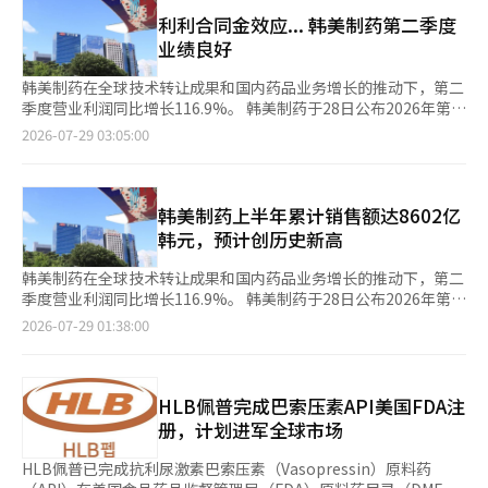
元）。三一PwC在其《2026产业展望》报告中预测，GLP-1类肥
增长率达8.53%，引领市场扩张。分析认为，中国市场正在从廉价
胖和代谢疾病治疗药物市场到2030年将实现年均20%的增长。为
利利合同金效应... 韩美制药第二季度
仿制药的供应基地转变为同时生产创新技术和新药候选的市场。
了适应市场的扩张，全球制药公司也在不断扩大从新药开发到原料
业绩良好
近期，全球制药公司与中国生物科技企业签署了多项大型技术出口
药生产和供应链投资的步伐。 在韩国，首款国产GLP-1类肥胖治疗
和共同开发合同，表明中国不再仅仅是简单的生产基地，而是被认
药物的上市已进入可预期阶段。韩美制药计划在今年内推出肥胖治
韩美制药在全球技术转让成果和国内药品业务增长的推动下，第二
可为创新药的供应来源和共同开发伙伴。尤其是在抗体药物结合体
疗药物“艾佩格列奈”。首年销售目标定为1000亿韩元。 该公司
季度营业利润同比增长116.9%。 韩美制药于28日公布2026年第二
（ADC）和人工智能药物开发领域，中国企业的影响力迅速上升。
在基于韩国人临床数据的448名成年患者进行的三期临床试验中，
季度合并财务初步业绩，销售额为4672亿韩元，营业利润为1311
2026-07-29 03:05:00
在生物药物合同开发生产（CDMO）领域，中国企业也在增强竞争
确认了在用药40周后显著的体重减轻效果。与进口成品维戈比和迈
亿韩元。与去年同期相比，销售额增长29.3%，营业利润增长
力。代表企业之一的无锡生物技术公司，其去年销售额达到218亿
恩扎不同，艾佩格列奈将在平泽生物工厂直接生产。该公司计划通
116.9%。第二季度净利润为841亿韩元，增长95.5%。研发
人民币（约合4千650亿人民币），较2024年增长16.7%。新项目
过国内生产体系确保供应的稳定性和价格竞争力。 韩美制药在今
（R&D）方面投资了603亿韩元，占销售额的12.9%。 上半年累计
的数量也在逐年增加，去年共获得209个新项目，比2024年的148
年初与墨西哥制药公司Sanfer签订了独家分销协议，开始进军海外
业绩显示，合并销售额为8602亿韩元，同比增长14.4%；营业利
韩美制药上半年累计销售额达8602亿
个增加约41%。截至去年底，该公司总共拥有945个项目，其中一
市场。业内人士认为，作为后发企业，价格竞争力和全球营销策略
润为1847亿韩元，同比增长54.6%。 韩美制药表示：“主力产品
韩元，预计创历史新高
半的新项目来自美国，显示出其在全球市场的活跃表现。 市场普
将是其在初期市场立足的关键。 肥胖治疗药物市场的扩张也吸引
如罗苏杰的稳健增长以及与全球制药公司的联合销售扩展带动了销
遍认为，中国凭借庞大的内需市场、相对丰富的人力资源、工艺能
了生产领域的投资。三星生物物流最近决定以约2.7万亿韩元收购
售增长，同时也包括从礼来公司获得的索尼佩格鲁肽技术转让合同
韩美制药在全球技术转让成果和国内药品业务增长的推动下，第二
力和快速的设备扩展能力，正在演变为一个能够同时进行研发和生
瑞士全球肽委托开发生产（CDMO）企业多肽集团。这是韩国制药
金的确认，这些都促进了业绩改善。”并表示：“预计今年将实现
季度营业利润同比增长116.9%。 韩美制药于28日公布2026年第二
产的综合性生物基地。选择中国市场作为临床试验合作伙伴的案例
和生物行业历史上最大规模的并购。此次收购将使三星生物物流在
创公司以来的最高销售业绩。” 根据Ubiast的数据显示，上半年
季度合并财务业绩，销售额为4672亿韩元，营业利润为1311亿韩
2026-07-29 01:38:00
也在急剧增加，原因在于其成本低于美国且临床速度更快。根据韩
现有抗体药物和抗体药物偶联物（ADC）CDMO业务的基础上，扩
外部处方销售额为5616亿韩元。自2018年以来，韩美制药连续8年
元。与去年同期相比，销售额增长29.3%，营业利润增长
国生物协会的数据，中国国家药品监督管理局（NMPA）去年在国
大到GLP-1类治疗药物的核心原料肽药物领域。 SK的药品CDMO公
保持国内外部处方销售第一。 治疗高脂血症的复合新药“罗苏
116.9%。第二季度净利润为841亿韩元，增长95.5%。公司在研发
内进行的临床试验数量较前一年增加6.4%，达到5215例，创下历
司SK Pharmtech的子公司SK Biotech最近获得了对世宗新工厂的
杰”第二季度外部处方销售额为616亿韩元，同比增长10.1%。高
（R&D）方面投资了603亿韩元，占销售额的12.9%。 上半年累计
史新高。 这一趋势也给国内制药和生物行业带来了变化。与中国
使用批准。该公司在2024年与礼来签署了为期五年的最大规模达2
血压产品系列“阿莫扎坦家族”销售额为370亿韩元，胃食管反流
业绩显示，合并销售额为8602亿韩元，比去年同期增长14.4%，
HLB佩普完成巴索压素API美国FDA注
的合作不仅限于市场进入，还演变为共同开发候选物质、初期临床
万亿韩元的原料药供应合同。此前，SK Biotech通过约3760亿韩
疾病产品系列“埃索美拉唑家族”销售额为146亿韩元。 中国子公
营业利润为1847亿韩元，增长54.6%。 韩美制药表示：“主力产
册，计划进军全球市场
和全球商业化的模式。 三星生物科技控股公司在北京设立了首个
元的投资计划正式启动了世宗工厂的建设，未来将专注于生产肥胖
司北京韩美制药第二季度销售额为607亿韩元。由于季节性淡季和
品如罗苏伐他汀的稳健增长以及与全球制药公司的联合销售扩展带
海外研发基地，增强了以ADC为中心的新药开发能力。LG化学与
和糖尿病治疗所需的肽。 全球市场洞察分析指出，制药开发公司
中国集中采购制度的影响，销售额和营业利润同比下降。公司计划
动了销售增长，同时也包括从礼来公司获得的索尼佩格鲁肽技术转
HLB佩普已完成抗利尿激素巴索压素（Vasopressin）原料药
中国生物科技企业共同挖掘抗癌候选物质，并在当地进行前期临床
对专业肽CDMO的依赖度正在提高，以实现技术专业性、商业规模
通过发展非集中采购品类和新药开发来寻找新的增长动力。 原料
让合同款的确认，这些因素共同推动了业绩的改善。”并表