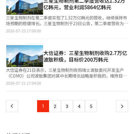
三星生物制剂第二季度营收达1.32万
体药物结合体（ADC）的背景下，赛尔特里昂开始向CT-P70、
旬启动部分罢工，并于5月上旬进行了为期五天的全面罢工。公司
亿韩元，营业利润5864亿韩元
P71和P73等ADC新药开发转型。 特别是CT-P70和CT-P71已获得
曾估算，此次劳资纠纷造成的损失约为1500亿韩元。 不过，公司
美国食品药品监督管理局（FDA）的快速通道认证。快速通道是一
相关人士表示，在五号工厂及美国罗克维尔生产基地尚未正式确认
三星生物制剂在第二季度实现了1.32万亿韩元的营收，继续保持市
项支持开发商与FDA在临床全周期内进行快速协商的制度。通过这
收入、相关成本已提前计入的情况下，公司营业利润率仍维持在约
场预期的稳健增长。三星生物制剂于23日公告，第二季度营收为
一机制，开发速度将得以提升，预计主要临床结果将从今年下半年
40%的水平。 三星生物制药此前预计，今年全年销售额将同比增
1.3209万亿韩元，营业利润为5864亿韩元。与去年同期相比，第
2026-07-23 17:08:00
开始陆续公布。 基于此，奇门证券的研究员许惠敏表示：“赛尔
长15%至20%，并有望达到业绩指引区间上限。截至第二季度
二季度的营收和营业利润分别增长了30%和23%。得益于1~4号厂
特里昂现在需要展现出更具攻击性的研究与开发（R&D）步伐。如
末，公司资产总额为12.6526万亿韩元，资本总额为8.3619万亿韩
的全力运转和有利的汇率影响，三星生物制剂实现了两位数的增长
果ADC新药的三项临床试验能够顺利推进，并且R&D成果得以显
元，负债总额为4.2907万亿韩元。 为巩固长期增长动能，三星生
率。尽管5号厂和美国洛克维尔生产设施尚未正式开始销售，营业
现，将成为企业价值重新评估的契机。”※ 本报道经人工智能
物制药持续加强订单获取及海外市场拓展。截至目前，公司累计获
利润率仍保持在40%以上，显示出高盈利能力。虽然部分生产出现
大信证券：三星生物制剂收购2.7万亿
（AI）系统翻译与编辑。
得委托生产（CMO）订单115项、委托开发（CDO）项目176项，
了延误，但新设施的销售贡献被认为抵消了这一影响。三星生物制
波肽积极，目标价200万韩元
累计订单金额达217亿美元（约合32万亿韩元）。 目前，公司已在
剂预计，今年的年营收增长率（同比15%~20%）有望达到上限。
美国新泽西和日本东京设立销售据点，并计划于第三季度在荷兰增
这是由于5号厂和美国洛克维尔生产设施的销售贡献扩大，以及汇
大信证券在21日表示，三星生物制剂收购瑞士波肽委托开发生产
设办公室，进一步完善美国、欧洲和日本市场布局。同时，公司还
率的有利影响。财务健康状况也维持在良好水平。截至第二季度
（CDMO）公司波肽集团对其中长期增长战略是积极的，维持目标
决定收购全球肽类委托开发生产（CDMO）企业PolyPeptide集
末，资产为12.6526万亿韩元，资本为8.3619万亿韩元，负债为
股价200万韩元和“买入”投资评级。 大信证券研究员洪佳惠表
页
2026-07-21 17:04:00
团，进一步丰富产品组合，拓展肽类药物生产能力。 三星生物制
4.2907万亿韩元，负债率为51.3%，借款比例为11.5%。三星生物
示：“此次收购通过将现有的抗体中心CDMO扩展到波肽领域，并
药相关人士表示，公司将持续提升订单竞争力，扩大全球业务网
制剂在委托生产（CMO）和委托开发（CDO）各领域持续进行订
在美国、欧洲和印度等地建立生产基地，符合中长期增长战略，是
一
络，加快新型治疗模式开发及生产能力建设，进一步巩固全球竞争
单活动。公司表示，自成立以来，累计订单为CMO 115件，CDO
一个积极的事件。” 三星生物制剂在20日宣布收购约2.7万亿韩元
优势。
176件，累计订单总额达到217亿美元。公司还在加速全球布局。
的波肽集团。大信证券分析认为，随着基于GLP-1的肥胖治疗药物
上
1
下
2
3
4
5
计划在第三季度内在荷兰设立欧洲销售办公室，继2023年在美国
市场的增长，波肽市场的需求正在扩大，通过并购（M&A）迅速进
新泽西、2025年在日本东京之后，2026年将在荷兰阿姆斯特丹建
入市场，缩短了自我扩张的时间。 波肽集团是一家拥有约70年历
一
立销售网络。通过这一举措，三星生物制剂旨在构建覆盖美国、欧
史的波肽专业CDMO公司，在美国、欧洲、印度等五个国家运营六
洲、日本和亚太地区等全球生物制药三大市场的销售基础设施。三
个生产基地。该公司拥有超过1000种波肽药物的生产经验，并占
页
星生物制剂还在积极扩展业务领域。最近与全球肽类CDMO企业聚
据全球临床三期波肽管线的约三分之一。去年，波肽集团的营业收