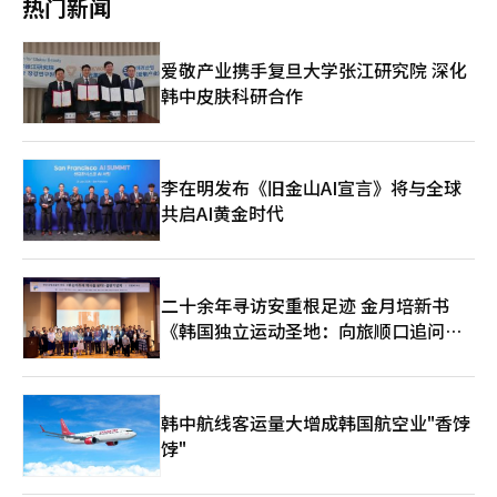
热门新闻
肽集团签署了收购协议，收购金额约为2.7万亿韩元（约合146亿瑞
入达3亿8900万欧元，代谢疾病的收入占比从2021年的22%扩大
士法郎），这是韩国制药和生物行业历史上最大规模的并购。除了
至去年的57%。 洪研究员指出：“通过立即进入以GLP-1为中心
以抗体药物为核心的主力业务外，三星生物制剂还在不断增强
的高增长市场，同时继承现有的生产设施和客户基础，收购后能够
爱敬产业携手复旦大学张江研究院 深化
mRNA、ADC（抗体-药物结合体）等多种新模式的开发和生产能
迅速贡献收入。”他还表示：“利用全球客户基础进行交叉订单和
韩中皮肤科研合作
力，并已获得用于建设高附加值新模式生产设施的第三生物园区用
通过运营效率提升中长期盈利能力也值得期待。” 不过，他认为
地。业内人士表示：“由于全球生物相似药和新型抗体治疗药物需
交易完成后的整合过程仍需观察。洪研究员提到：“考虑到第六工
求增加，CDMO行业的订单余额持续增长。随着5~6号厂的扩建和
厂和松岛第三校园的投资等大规模设备投资（CAPEX），存在额外
全球并购效应的逐步显现，预计将继续保持增长势头。”
借款的可能性，未来交易完成和资金筹集方式需要确认。”※ 本
报道经人工智能（AI）系统翻译与编辑。
李在明发布《旧金山AI宣言》将与全球
共启AI黄金时代
二十余年寻访安重根足迹 金月培新书
《韩国独立运动圣地：向旅顺口追问历
史》出版
韩中航线客运量大增成韩国航空业"香饽
饽"