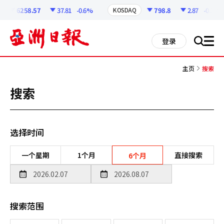
코
인
6258.57
37.81
-0.6%
798.8
2.87
-0.36%
KOSDAQ
정
보
all
登录
搜
men
索
主页
搜索
搜索
选择时间
一个星期
1个月
直接搜索
6个月
搜索范围