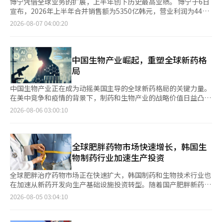
博宁凭借全球业务的扩展，上半年创下历史最高业绩。 博宁于6日
宣布，2026年上半年合并销售额为5350亿韩元，营业利润为440
亿韩元。与去年同期相比，销售额增加了429亿韩元（8.7%），营
2026-08-07 04:00:20
业利润增加了77亿韩元（21.1%）。毛利润为1992亿韩元，增加
了151亿韩元（8.2%）。营业利润率也上升至8.2%。 此次业绩的
增长得益于现有产品的稳定增长以及全球业务销售的贡献。 去年
从法国赛诺菲公司收购的细胞毒性抗癌药物“塔索泰尔”（成分名
中国生物产业崛起，重塑全球新药格
多西他赛）自6月起开始产生全球业务销售。博宁已全面掌握塔索
局
泰尔在包括韩国在内的全球版权、许可权、生产权和商标权等。
以预算校园为基地的细胞毒性抗癌药物委托开发生产（CDMO）供
中国生物产业正在成为动摇美国主导的全球新药格局的关键力量。
应也在上半年开始，为销售结构多样化提供了支持。博宁基于此，
在美中竞争和疫情的背景下，制药和生物产业的战略价值日益凸
正将业务领域从国内处方中心扩展到全球医药市场。 新产品的成
显。中国凭借庞大的内需市场和政府支持，迅速在创新药和先进生
2026-08-06 03:00:10
果也在持续。5月推出的高血压和异常脂质血症治疗药物“卡那贝
物技术领域崭露头角。 根据市场调研机构Grand View Research
特”（成分名菲马沙坦、阿托伐他汀、依泽替米贝）在上半年实现
的数据显示，中国生物技术市场规模预计将从2023年的约742亿美
了37亿韩元的初始销售额。 自推出韩国首个高血压新药卡那布以
元（约合108万亿人民币）在2030年扩大至2630亿美元（约合380
来，博宁持续推出基于卡那布的复合制剂产品系列“卡那布家
万亿人民币），增长超过三倍。 在销售额方面，中国的制药和生
全球肥胖药物市场快速增长，韩国生
族”。特别是此次业绩中，尽管反映了与高血压治疗药物“卡那
物产业位居全球第二，仅次于美国。韩国制药生物协会指出，预计
物制药行业加速生产投资
布”（成分名菲马沙坦）降价相关的准备金，但“卡那布家族”第
到2024年，中国制药和生物产业的销售额将达到约2万9763亿人民
二季度的销售额仍达到了388亿韩元。扣除准备金后，与去年同期
币（约合635万亿人民币）。报告认为，中国正在快速构建一个集
全球肥胖治疗药物市场正在快速扩大，韩国制药和生物技术行业也
相比增长了23%。 博宁相关人士表示：“塔索泰尔的收购后，全
生产、研发（R&D）、临床和技术商业化于一体的产业生态系统，
在加速从新药开发向生产基础设施投资转型。随着国产肥胖新药即
球销售开始产生，CDMO供应与新产品的推出相结合，形成了增长
成为全球制药霸权竞争的核心力量。 产业结构的变化同样值得关
将上市，生产设施和供应链的建设也在加速，成为韩国生物产业新
2026-08-05 03:04:10
动力，业绩得以体现。”并表示：“业务结构转型的成果在业绩中
注。近年来，中国的制药市场正从以仿制药为主转向创新药和生物
的增长点。 根据药品市场调查机构IQVIA的数据显示，到2030年，
得到了验证，证明了产品组合的结构性稳定性。”※ 本报道经人
技术。尽管到2024年，仿制药在中国制药市场的占比仍高达
全球肥胖治疗药物市场预计将达到2000亿美元（约合286万亿韩
工智能（AI）系统翻译与编辑。
50%，但这一比例在过去五年中呈下降趋势。相反，创新药的年均