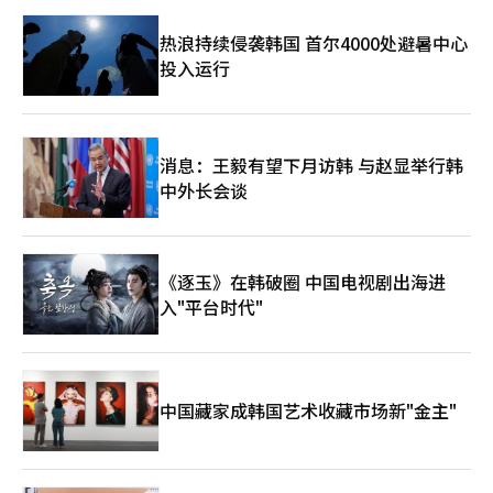
热浪持续侵袭韩国 首尔4000处避暑中心
投入运行
消息：王毅有望下月访韩 与赵显举行韩
中外长会谈
《逐玉》在韩破圈 中国电视剧出海进
入"平台时代"
中国藏家成韩国艺术收藏市场新"金主"