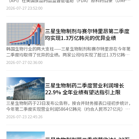
（API）在美国食品药品监督管理局（FDA）原料药目录（DMF）
试验，而后期开发和商业化则由其直接负责。阿里生物与普兴制药
生产能力和快速市场推出。随着口服肽和下一代GLP-1治疗药物开
药（API）专业子公司韩美精密化学第二季度销售额为240亿韩
示：“预计今年将实现创公司历史以来的最高销售业绩。” 根据
的注册。公司计划借此注册加快进入美国及全球市场的步伐。
合作，推动治疗阿尔茨海默病的AR1001在中国的三期临床试验和
2026-07-27 23:52:00
发的扩大，生产能力的提升和肽合成、精制基础设施的投资也在增
元，同比增长4.4%。得益于对日本市场的API出口增加和高收益的
Ubiast的数据，上半年处方外销售额为5616亿韩元。自2018年以
HLB佩普于去年12月首次在国内完成巴索压素原料药的食品药品安
商业化。 韩国科学技术规划评估院（KISTEP）生物创新战略团队
加。 制药产业战略研究院院长郑允泽表示：“基于肽的肥胖治疗
委托开发生产（CDMO）新订单扩展，营业利润同比增长76.7%。
来，韩美制药连续八年保持国内处方外销售额第一的位置。 中国
全处DMF注册，并于22日完成美国FDA DMF注册，27日对此进行
负责人尹熙正表示：“中国企业在双抗体、ADC、CAR-T（嵌合抗
药物正在向脑疾病等其他适应症扩展，需求也在增加。过去，获得
韩美制药在加强自主开发产品的收益结构的同时，扩大与国内外制
当地法人北京韩美制药第二季度销售额为607亿韩元。由于中国集
了公告。 DMF是向FDA注册和管理原料药的生产工艺、质量控制
原受体T细胞）等前沿领域，正逐渐成为共同开发的重要合作伙
重磅新药是竞争力，而在肥胖药物市场，能够满足全球需求的生产
药公司的战略合作伙伴关系，构建可持续增长的基础。 在研发方
中采购制度的影响，药品以最低价中标，导致销售额和营业利润同
和安全性等资料的制度，是制剂药品制造商申请许可时证明原料质
三星生物制剂与赛尔特里昂第二季度
伴。”他进一步建议：“应结合中国的资产、临床和市场准入能力
基础设施本身就是核心竞争力。”※ 本报道经人工智能（AI）系统
面，韩美制药围绕肥胖与代谢、罕见疾病、抗癌领域运营着30多个
比下降。公司计划通过发展非集中采购品种和新药研发来获取新的
量和生产可靠性的核心资料。 此次FDA DMF注册标志着HLB佩普
与我国的平台、制造和质量能力，开展合作。”※ 本报道经人工
均实现1.3万亿韩元的优异业绩
翻译与编辑。
创新药物管线，并通过结合新模式的差异化战略增强全球技术竞争
增长动力。 原料药（API）专业子公司韩美精密化学第二季度销售
在肽合成技术和基于良好生产规范（GMP）的质量管理能力得到了
智能（AI）系统翻译与编辑。
力。 市场预计即将于年末推出的肥胖治疗药物将成为反弹的转折
额为240亿韩元，同比增长4.4%。得益于对日本市场API出口的增
全球监管机构的认可，具有重要意义。 HLB佩普计划在现有的呋
韩国生物行业的两大支柱——三星生物制剂和赛尔特里昂在今年第
点。韩美制药计划在第四季度推出胰高血糖素样肽-1（GLP-1）肥
加和高收益的委托开发生产（CDMO）新订单的扩展，营业利润同
塞米和甘利克斯基础上，进一步扩大巴索压素等主要肽API的产品
二季度均取得了优异的业绩。两家公司均实现了超过1.3万亿韩元
胖新药“埃佩格雷纳肽”。 下一代肥胖治疗三重作用药
比增长76.7%。 公司正在准备将胰高血糖素样肽-1（GLP-1）肥胖
组合，增强全球合同开发生产（CDMO）业务的竞争力。同时，公
的销售额，继续保持外部增长，但其增长战略明显不同。 据业内
2026-07-27 02:36:00
物“HM15275”已进入美国临床二期，增加肌肉的肥胖治疗药
治疗药物“艾佩格雷肽”推向市场，下一代肥胖治疗三重作用药
司还将加快包括胰高血糖素样肽-1（GLP-1）系列在内的新肽API
消息，三星生物制剂在第二季度的合并销售额为1.3209万亿韩元，
物“HM17321”已进入美国临床一期试验。 韩美制药代表黄相妍
物“HM15275”已进入美国临床二期，肌肉增加肥胖治疗药
的开发，持续扩大高附加值API的产品组合。 HLB佩普的代表心京
营业利润为5864亿韩元，分别比去年同期增长了30%和23%。赛
表示：“未来将通过负责任的经营和持续的创新提升企业价值，创
物“HM17321”已进入美国临床一期试验。 韩美制药代表黄相妍
宰表示：“在国内首次完成巴索压素食品药品安全处DMF注册后，
尔特里昂的销售额也达到了1.3万亿韩元，营业利润为4300亿韩
造新的飞跃契机。”※ 本报道经人工智能（AI）系统翻译与编辑。
表示：“未来将继续通过负责任的管理和持续的创新提升企业价
又完成美国FDA DMF注册，为全球市场的进军奠定了重要基础。
元，创下历史第二季度最高业绩，销售额和营业利润分别增长了
三星生物制药二季度营业利润增长
值，创造新的飞跃机会。”※ 本报道经人工智能（AI）系统翻译与
我们将扩大与全球制药公司的合作机会，持续增强肽原料药的产品
35.2%和77.3%。 尽管业绩相似，但两者的增长战略却截然不同。
22.9% 全年业绩有望达指引上限
编辑。
组合，提高全球CDMO业务的竞争力。” HLB佩普是国内规模最大
三星生物制剂最近决定收购肽类合同开发生产（CDMO）企业——
的肽原料药生产企业。自去年并入HLB集团以来，公司正在推进设
聚肽集团，从而将其以抗体药物为中心的业务结构扩展到肽类领
三星生物制药于23日发布公告称，按合并财务报表口径初步统计，
备投资和工艺自动化升级，以增强肽药品CDMO的竞争力。※ 本报
域。 这一战略旨在同时获取肽类开发与生产技术及全球客户基
今年第二季度实现营业利润5864亿韩元（约合人民币27亿元），
道经人工智能（AI）系统翻译与编辑。
础，以多元化其业务组合。聚肽集团的业绩预计将从明年开始纳入
同比增长22.9%；销售额为1.3209万亿韩元，同比增长30.2%；净
2026-07-23 22:45:26
合并业绩。 赛尔特里昂则依靠高收益产品的销售扩张实现增长。
利润为4307亿韩元，同比增长29.1%。 三星生物制药表示，尽管
其产品线中的吉姆彭特拉（美国名：램시마SC）、尤普莱玛和斯特
第二季度部分生产受到影响，但受益于1至4号工厂全面运转以及汇
基玛等产品在整体销售中所占比例已超过60%。 新药候选物质
率利好等因素，公司仍延续稳健增长势头。 此前，三星生物制药
（管线）也已进入临床试验阶段。在国内主要制药公司竞相开发抗
工会因加薪及人事制度改善等问题与公司未能达成一致，自4月下