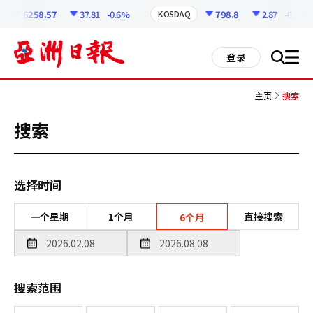
코
인
6258.57
37.81
-0.6%
798.8
2.87
-0.36%
KOSDAQ
정
보
all
登录
搜
men
索
主页
搜索
搜索
选择时间
一个星期
1个月
直接搜索
6个月
搜索范围