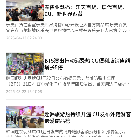
了重大销售损失。协会估算的损失总额为140亿4000万韩元，其中
等国家和地区。随着海外运营经验不断积累，中国这一全球规模最
财产损失为102亿8000万韩元。由于物流供应中断，便当、三角饭
零售业动态：乐天百货、现代百货、
大的消费市场自然成为其重点关注对象。 去年10月，CU运营商
团、乳制品和饮料等新鲜食品的订单无法正常进行，导致销售机会
CU、新世界西蒙
BGF Retail与中国大型进口商品流通企业宁兴优贝（Ningshing
丧失。此外，协会还评估了全国1万8800家店铺业主因压力和精神
UBAY）签署战略合作协议，双方计划通过电商专区、直播带货、
痛苦而遭受的损失，每家店铺20万韩元，总计37亿6000万韩元。
乐天百货在蚕室乐天世界购物中心开设巨人官方商品店 乐天百货
社交媒体营销以及快闪店等形式推广CU自有品牌商品。根据规
部分业主在罢工期间不得不亲自前往其他地区的物流中心获取货
宣布在首尔松坡区乐天世界购物中心三楼开设乐天巨人官方商品
划，未来还将推动相关产品进入中国线下零售渠道，并在重点城市
物，或应对顾客投诉，感到极度疲惫。内容证明要求货运工会在15
店。 该店提供棒球用品和配件，包括球棒袋、袜子和帽子。 商店
2026-04-13 02:24:00
开展品牌体验活动。 不过，即便未来正式进入中国市场，CU仍将
日前提交防止再发措施、公开道歉和赔偿计划。若要求未被接受，
采用釜山社稷棒球场“巨人店”的运营模式，推出季节性商品和限
面临不小挑战。目前中国便利店行业竞争激烈，美宜佳、易捷等本
协会将考虑提起损害赔偿诉讼，并可能进行刑事控告。CU便利店
量合作商品，并设有球衣印字服务。 乐天百货体育团队长金尚宪
土品牌拥有庞大的门店网络和成熟供应链体系，7-Eleven、罗森
业主协会会长崔钟烈表示，当前的损失金额仅反映了可客观证明的
表示：“我们将把乐天巨人店发展为所有热爱体育的人提供服务的
等国际品牌也已深耕多年。此外，区域性便利店品牌在各地市场同
项目，未来若有更多损失确认，索赔金额可能增加。协会计划收集
场所。” 韩尚时尚推出与全球设计师合作的手袋 现代百货集团旗
BTS演出带动消费热 CU便利店销售额
样具有较强竞争力。 除市场竞争外，供应链建设、本土化商品开
业主的销售减少和废弃损失数据作为法律依据。业主的不满不仅针
下时尚公司韩尚宣布推出Time Signature手袋系
增长5倍
发、鲜食体系运营以及加盟管理等问题，也将成为CU未来必须解
对货运工会，也指向负责CU物流的BGF物流公司。协会已向BGF
列“Bonastre×TIME”四款产品。 该系列由著名皮革设计师费尔
决的课题。相比跨境销售，便利店实体运营对于物流配送、冷链仓
物流发送内容证明，要求在货运工会司机拒绝配送时立即安排替代
南多·博纳斯特雷设计，他曾为奢侈品牌和国际知名设计师品牌设
韩国便利店品牌CU于22日公布数据显示，随着防弹少年团
储以及门店管理能力提出更高要求。 截至目前，BGF Retail尚未
配送人员，否则将考虑集体拒绝配送或解除加盟合同。部分地区已
计手袋并取得成功。 系列包括Air、Saddle、Pillow、Cloud四
（BTS）21日在首尔光化门广场举行回归演出，当天周边门店销售
公布中国线下开店时间表和加盟规划。本次小红书官方账号上线及
出现冲突迹象。协会称，货运工会司机复工后，有些店铺拒绝接收
款，分别以空气流动、马鞍、枕头和云朵为灵感。
额较前一周同日（14日）增长逾5倍。 数据显示，位于光化门演出
跨境销售启动，究竟是阶段性品牌推广，还是全面进入中国市场的
2026-03-22 19:47:08
商品，业主与配送司机之间发生争执。业内人士认为，罢工结束
Bonastre×TIME系列将在The Handsome官网和全国四家Time
核心区域的10家门店销售额同比增长270.9%；其中，距演出场地
前奏，仍有待进一步观察。不过，从消费者讨论热度以及市场反馈
后，劳资双方的情绪裂痕难以弥合。然而，货运工会坚持认为，此
Paris门店销售。 CU提前推出夏季美容和时尚产品 CU宣布本月起
最近的3家临街门店增幅更高达547.8%。从时间分布来看，演出开
来看，中国市场已经向这家韩国便利店巨头释放出积极信号。
次罢工是为保障生存权的正当集体行动。工会长期以来一直提出长
推出防晒、除臭和功能性凉感服装产品。由于本月第三周首尔最高
始前3至4小时客流已显著攀升，即便在周末也远超平日水平；演出
时间工作和低运输费的问题，并要求扩大安全运费制和改善待遇。
气温预计达到23度，预计防晒和体味管理产品需求增加。 首先推
结束后，大批观众集中离场，夜间销售再度冲高，呈现典型的“双
赴韩旅游热持续升温 CU发布外籍游客
此前，BGF物流与货运工会经过五次谈判，于上月30日达成最终协
出“Tony Moly凉感防晒霜”和“AHC空气防晒棒”，月底将独家
峰”消费态势。 饮品类需求尤为突出。瓶装水销售额增长
最爱商品榜
议，内容包括运费上涨7%、每季度四次带薪休假、民事和刑事免
推出SNP防晒三款。 还将推出全身体味管理的除臭剂和身体喷雾，
831.4%，冰饮料增长813.4%，乳制品增长508.4%，咖啡、茶饮
责以及取消妨碍业务禁令等。※ 本报道经人工智能（AI）系统翻译
相关产品将打折销售至9月。 CU还提前推出功能性服装，去年推出
及运动饮料等亦均录得大幅增长。便捷餐食销量同样亮眼。具体来
韩国连锁便利店CU近日发布的《外籍顾客消费分析》报告显示，
与编辑。
的“Snow Tex”凉感材料服装比往年提前约40天。 CU计划推
看，紫菜包饭销售增长1380.4%，三明治增长1146.7%，三角饭团