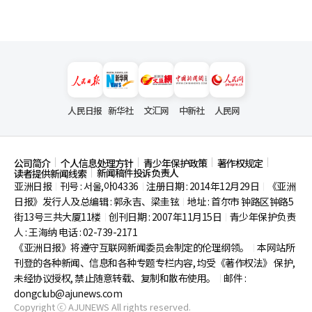
人民日报
新华社
文汇网
中新社
人民网
公司简介
个人信息处理方针
青少年保护政策
著作权规定
新闻稿件投诉负责人
读者提供新闻线索
亚洲日报
刊号 : 서울,아04336
注册日期 : 2014年12月29日
《亚洲
|
|
|
日报》发行人及总编辑 : 郭永吉、梁圭铉
地址 : 首尔市
钟路区钟路5
|
街13号三共大厦11楼
创刊日期 : 2007年11月15日
青少年保护负责
|
|
人 : 王海纳 电话 : 02-739-2171
《亚洲日报》将遵守互联网新闻委员会制定的伦理纲领。
本网站所
|
刊登的各种新闻、信息和各种专题专栏内容, 均受《著作权法》
保护,
未经协议授权, 禁止随意转载、复制和散布使用。
邮件 :
|
dongclub@ajunews.com
Copyright ⓒ AJUNEWS All rights reserved.