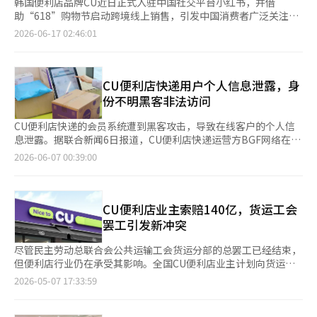
韩国便利店品牌CU近日正式入驻中国社交平台小红书，并借
助“618”购物节启动跨境线上销售，引发中国消费者广泛关注。
随着大量网友围绕线下门店开设、加盟政策以及未来布局展开讨
2026-06-17 02:46:01
论，市场对于CU是否将正式进军中国便利店市场的猜测持续升
温。业内分析认为，此次线上布局不仅是品牌营销，更是CU观察
和测试中国市场的重要一步。 作为韩国代表性便利店品牌之一，
CU近年来凭借韩流文化影响力以及丰富的零食、饮料和鲜食产
CU便利店快递用户个人信息泄露，身
品，在中国消费者中积累了一定知名度。此次开设小红书官方账号
份不明黑客非法访问
后，CU同步推进跨境电商业务，通过线上渠道销售韩国特色食品
和便利店热门商品，希望进一步提升品牌认知度并接触更多中国消
CU便利店快递的会员系统遭到黑客攻击，导致在线客户的个人信
费者。 值得注意的是，相比商品本身，中国消费者对于CU未来线
息泄露。据联合新闻6日报道，CU便利店快递运营方BGF网络在官
下布局表现出更高热情。在相关内容评论区，大量网友询问“中国
网公告中表示：“在6月4日下午3时30分左右，身份不明的黑客非
2026-06-07 00:39:00
什么时候开第一家CU”“是否开放加盟”“首店会落地哪个城
法访问了系统，确认客户个人信息被泄露。”泄露的信息包括用户
市”等问题，部分消费者甚至直接表达希望在家门口体验韩国便利
名、密码、姓名、出生日期、性别、地址、电子邮件和手机号码
店文化的期待。 事实上，中国游客已成为CU海外消费的重要客群
等。BGF网络表示，发现后立即封锁了攻击IP，并完成了安全补救
之一。数据显示，今年中国劳动节假期期间，首尔明洞地区8家CU
措施。同时，启动了应急响应团队，重新审视安全政策，并已向个
CU便利店业主索赔140亿，货运工会
门店面向中国消费者的销售额同比增长247.9%。最受欢迎的商品
人信息保护委员会和韩国互联网振兴院（KISA）等相关机构报告。
罢工引发新冲突
包括Hanson Hankkii巧克力味及谷物味产品、宾格瑞香蕉牛奶、
BGF网络指出：“密码已进行加密，安全性较高，但如果在其他网
草莓牛奶以及Isis矿泉水等韩国便利店热门商品。 业内人士认为，
站使用相同密码，建议用户更改密码。”并表示：“对此深表歉
尽管民主劳动总联合会公共运输工会货运分部的总罢工已经结束，
明洞门店销售增长以及中国消费者在线上的积极反馈，进一步验证
意。”不过，BGF网络解释称，发货时输入的收件人等第三方信息
但便利店行业仍在承受其影响。全国CU便利店业主计划向货运工
了CU品牌在中国市场的潜在吸引力。尤其是在韩流文化持续传
并未泄露。该公司在发给客户的通知短信中表示：“泄露的个人信
会索赔约140亿韩元，并已发送内容证明，要求对物流中断导致的
2026-05-07 17:33:59
播、赴韩旅游需求增长的背景下，中国年轻消费者对韩国便利店商
息仅限于在线会员客户的信息，发货时输入的收件人等第三方信息
财产和精神损失负责。CU便利店业主协会表示，罢工期间，货运
品及消费体验的认知度不断提高。 从全球化战略来看，CU近年来
并不包括在内。”※ 本报道经人工智能（AI）系统翻译与编辑。
工会成员阻止物流中心和工厂的出入，导致配送延误，业主们遭受
持续加快海外扩张步伐，目前已进入蒙古、马来西亚和哈萨克斯坦