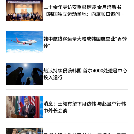
二十余年寻访安重根足迹 金月培新书
《韩国独立运动圣地：向旅顺口追问历
史》出版
韩中航线客运量大增成韩国航空业"香饽
饽"
热浪持续侵袭韩国 首尔4000处避暑中心
投入运行
消息：王毅有望下月访韩 与赵显举行韩
中外长会谈