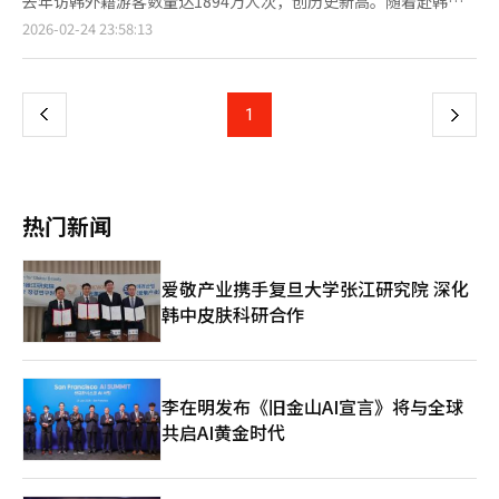
去年访韩外籍游客数量达1894万人次，创历史新高。随着赴韩旅
出“服装专卖店”，与FCMM合作，推出16种商品，包括短袖T恤
增长884.3%，面包增长412.4%，酸奶、香肠、饼干及冰淇淋等也
游持续升温，到访便利店的外籍游客也呈现出快速增长趋势。 数
页
2026-02-24 23:58:13
和袜子。 “购物中心变成巨大画布”——新世界西蒙涂鸦艺术活动
出现明显增长。 非食品类商品呈爆发式增长，纸巾、化妆品、移
据显示，CU便利店跨境支付交易笔数连年大幅攀升，2023年同比
新世界西蒙余姚奥特莱斯转变为充满活力的“街头艺术”空间。
动电源、暖贴及电池等均大幅上扬，其中电池销售增长逾50倍，
增长151.9%，2024年增长177.1%，去年增长101.2%，连续三年
一
新世界西蒙宣布，11日下午在余姚奥特莱斯东区中央广场成功举办
BTS专辑销售更是暴增超200倍。销售榜单显示，光化门CU门店销
保持三位数增速。 值得关注的是，不同国籍游客在商品偏好上差
了由著名涂鸦艺术家GR1等四位艺术家参与的大型现场绘画表演。
量前四位均为BTS专辑，第五位为3节装AA电池——主要用于应援
异明显。中国台湾游客偏好在社交媒体上走红的奶昔代餐系列；中
上
1
下
活动以“春天”为主题，艺术家们用生动的色彩填满空白画布的全
灯，其后依次为瓶装水、手机数据线、金枪鱼紫菜包饭及香蕉牛
国游客则对宾格瑞香蕉味牛奶和草莓味牛奶情有独钟。酒类消费方
过程实时展示。 完成的涂鸦作品将展出至19日。 此外，余姚奥特
奶。 营销方面，CU将门店整体装扮为BTS标志色紫色，涵盖员工
面，来自中国、日本等东亚地区的游客更青睐PEACEMINUSONE
一
莱斯还举办了丰富多彩的“艺术节”，包括户外雕塑展、现代艺术
制服及宣传物料，成功吸引粉丝打卡拍照，有效带动客流。与此同
嗨棒、鲜柠嗨棒等调制酒产品；而以美国为代表的西方国家游客则
大师展和迷你雕塑市场，将艺术与购物结合。 ※ 本报道经人工智
时，CU在光化门、钟路、明洞、圣水及机场、酒店周边约30家重
偏爱海特真露旗下的TERRA和CASS等拉格啤酒。 方便面的选择同
能（AI）系统翻译与编辑。
页
点门店加强库存与人力配置，并通过官方社交媒体推广韩国便利店
样呈现出明显的地域差异。中国游客较多购买不倒翁芝麻拉面，美
热门新闻
特色商品，提供人工智能（AI）翻译、退税服务及海外支付优惠
国游客偏好三养食品的奶油火鸡面，日本和中国台湾游客则更倾向
等，全面提升外籍游客消费体验。 BGF零售相关负责人表示，此
于农心推出的辛拉面拓霸（Toomba）。值得一提的是，宾格瑞香
次演出不仅有力拉动了周边消费，在当前经济环境下释放出积极信
蕉味牛奶无论在哪国游客中均最为畅销，被视为韩国便利店的招牌
爱敬产业携手复旦大学张江研究院 深化
号，也成为向外籍游客展示韩国便利店文化的重要窗口。
产品。 报告指出，不同地区门店接待的外籍游客来源结构存在明
韩中皮肤科研合作
显差异，其中美国、中国、日本等国游客占比在10%至30%之间
波动。CU方面表示，这一数据反映出各门店所在区域的客源具有
较强的地域性特征，门店经营者可据此精准识别核心客群，结合客
流旺季动态调整商品结构与服务策略。 BGF零售大数据团队负责
人金亨俊（音）表示：“韩国文化内容在全球持续走红、中国阶段
李在明发布《旧金山AI宣言》将与全球
性免签政策落地，以及庆州亚太经合组织（APEC）会议等国际活
共启AI黄金时代
动的带动，共同推动了外籍游客对韩国便利店的关注度持续升温。
在此情况下，CU将继续发挥数据分析优势，为加盟店提供差异化
经营咨询，实现门店与品牌的共同成长。”