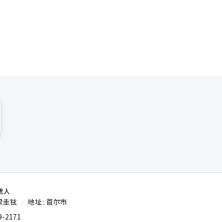
识文件，
球经济不
的同时，也
的系统性解
还暴露出亚
，应该超越
合作方
在亚洲内的
示：“我们
预警机制和
能的重要
括：建立新
I）系统翻
责人
梁圭铉
地址 : 首尔市
|
-2171