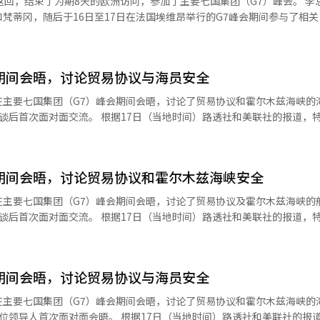
返回，结束了为期8天的欧洲访问，参加了主要七国集团（G7）峰会。 李
智能时代的构想。此次出访期间，他与德国、加拿大、肯尼亚等国进行了
梵蒂冈，随后于16日至17日在法国埃维昂举行的G7峰会期间参与了相
论中东局势和朝鲜半岛问题。※ 本报道经人工智能（AI）系统翻译与编
锡总理、民主党正青来代表及韩炳道院内代表等人迎接了李总统。 青瓦台
迎接仪式。 李总统在迎接人群中快速经过，与大家握手。正代表则以约9
。” 金总理也鞠躬致意，但并未进行进一步交谈。 在李总统于9日出国
期间会晤，讨论贸易协议与海员安全
民主党领导层，包括正代表则未现身。 李总统在17日（当地时间）登上
密合影的“自拍”照片。 李总统表示，特朗普总统向他提出了打高尔夫的
在主要七国集团（G7）峰会期间会晤，讨论了贸易协议和霍尔木兹海峡的
 李总统提到：“在昨天的晚宴上，特朗普提到想与我和我的妻子一起打高
（当地时间）路透社和美联社的报道，特朗普总统
再次提到要一起打高尔夫，我原以为只是随口一说，但看来得准备一下。”
行了单独会晤。 特朗普总统表示，与印度的谈判“已经进行相
，特朗普赠送了我他一直使用的签名笔。我想这可能是因为我在第一次会
声”。他称莫迪总理为“老朋友”，同时也评价他是“非常强硬的谈判者”。
特朗普总统的特别关心。 李总统去年8月访问白宫时，曾应特朗普总统
市场的条件进行最后的磋商，以达成第一阶段的贸易协议。尽管在2月份就
外，李总统计划于19日召开首席秘书会议，检查夏季自然灾害对策，关注
期间会晤，讨论贸易协议和霍尔木兹海峡安全
01条贸易法调查和关税分歧，最终协议的达成一直被推迟。301条贸易法
）系统翻译与编辑。
总理请求保障在包括霍尔木兹海峡在内的海湾地区印
在主要七国集团（G7）峰会期间会晤，讨论了贸易协议及霍尔木兹海峡的
海上贸易中有数十万名印度船员在工作”，并指出在美国与伊朗的停火谅
（当地时间）路透社和美联社的报道，特朗普总统
已对一艘巴劳注册的油轮进行了攻击，
单独会谈。 特朗普总统表示，与印度的谈判“已经进行相当
上封锁，导致3名印度船员遇难。此后，印度政府召见驻美大使以表达抗议。
。他称莫迪总理为“老朋友”，同时评价他是“一位非常强硬的谈判者”。 两
示：“我们正在就此问题进行合作，他们是优秀的人。”他还补充道：“
场的条件进行最后的协商，以达成第一阶段的贸易协议。尽管在2月就一些
国关系。特朗普总
期间会晤，讨论贸易协议与海员安全
01条贸易法调查和关税分歧，最终协议的达成一直延迟。301条贸易法允
未提供具体日程。※ 本报道经人工智能（AI）系统翻译与编辑。
。 莫迪总理请求保障在霍尔木兹海峡及海湾地区印度船
在主要七国集团（G7）峰会期间会晤，讨论了贸易协议和霍尔木兹海峡的
贸易中有数十万名印度船员参与，因此在美国与伊朗的停火谅解备忘录（M
据17日（当地时间）路透社和美联社的报道，特朗普