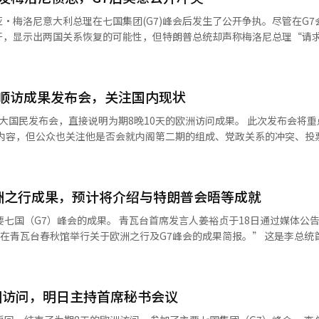
织的代表出席。主桌上安排了美国、日本、菲律宾、新西兰、蒙古、中国、
·梅洛尼意大利总理在七国集团(G7)峰会后发生了公开争执。尽管在G7
代表。总统府表示，这一座位安排考虑了主要外交对象国和地区的代表性。
开，显示出两国关系恢复的可能性，但特朗普总统却声称梅洛尼总理“请
式回归青瓦台以来，与驻韩外交团举行的首次正式晚宴。在回归之前的去
举行晚宴。 此次晚宴的重点是介绍韩国的饮食文化。提供了包括炸鸡和啤
在酒店内，面带微笑地交谈。两位领导人曾被认为关系密切，但由于特朗
火烤牛肉、洛杉矶排骨、羊排和大虾等。同时，还介绍了外酥里嫩的泡菜
争等原因，双方关系逐渐冷却。 在G7会议期间，两位领导人多次被
AI）系统翻译与编辑。
顺访成果发布会，关注国内现状
会议结束后对本国记者表示：“与特朗普总统的关系没有变化”，并称“
改变了这一气氛。 意大利电视台La7于18日公开了特朗普总统
大国民发布会，直接说明为期8晚10天的欧洲访问成果。 此次发布会将重
特朗普总统表示：“梅洛尼总理请求与我拍照。”他还称：“梅洛尼很高
关内容，但公众也关注他是否会就内阁第二期的组成、党政关系的冲突、投
照。” 梅洛尼总理次日通过社交媒体视频立即反驳，称特
。 李总统将在青瓦台春秋馆进行此次发布会。青瓦台首席发言人姜裕正在
，并表示：“我无法理解美国总统为何以这种方式对待盟友。”她强调：
介绍比利时的实务访问、欧盟首脑会议、意大利国宾访问及G7峰会的结果
次请求拍照，并声
访问后首次面对国民和媒体。李总统在此次访问中与G7峰会及欧洲主要国
梅洛尼想再次与我成为朋友以提高她的支持率。”对此，梅洛尼通过Insta
洲之行成果，预计将介绍与特朗普会晤等成就
易和安全合作的扩大方案。 此外，他还提出了加强高科技产业和能源领域
着两国领导人之间的公开冲突，意大利政界也表示反
制度，以改善国内企业的海外发展条件。同时，他与教皇方济各和美国总
要七国（G7）峰会的成果。 青瓦台首席发言人姜裕贞于18日通过媒体公
尼表示：“特朗普总统的言论不仅侮辱了梅洛尼总理，也侮辱了整个意大
行了意见交流。 与此同时，李总统还将在下午3时召开首席顾问会议，
时在青瓦台春秋馆举行关于欧洲之行及G7峰会的成果简报。” 这是李总统
日与美国国务卿马克·鲁比奥会面的行程。各党派人士也表示：“意大利没
道经人工智能（AI）系统翻译与编辑。
点强调教皇对朝鲜半岛和平的支持请求以及欧盟在钢铁和碳排放监管方面
罗斯
始了为期9晚10天的首次欧洲之行，行程包括比利时和欧盟，随后访问意大
，G7本希望强调共同应对，但特朗普总统的突发言论反而突显了盟友之间
会。 在比利时的会谈中，双方重点讨论了能源和高科技合作，而在欧盟峰
译与编辑。
洲访问，明日主持首席秘书会议
朝鲜核开发的联合声明。 在意大利的国宾访问中，双方将两国关系提升为
会见了教皇方济各，请求对朝鲜半岛和平的支持。 在G7峰会上，李总统