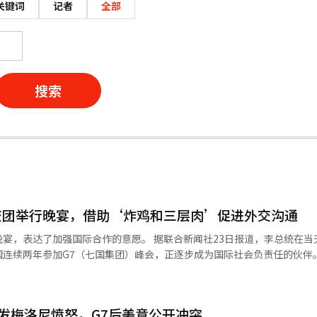
关键词
记者
全部
搜索
交团举行晚宴，借助‘炸鸡和三层肉’促进外交沟通
宴，表达了加强国际合作的意愿。 据联合新闻社23日报道，李总统在当
国连续两年参加G7（七国集团）峰会，正逐步成为国际社会负责任的伙伴
大角色，离不开外交团的努力。” 他进一步表示：“能够进行活跃的首脑
桥梁。”并提到：“大家对韩国政府有很多想说的话，也可能有想直接向
顺便提一下，我的时间相对充裕，如果有想要传达给政府或总统府的意见，
引发梅洛尼愤怒，G7后美意公开冲突
当天的活动中，驻韩外交团团长、驻韩摩洛哥大使沙菲克·拉沙迪，以及来