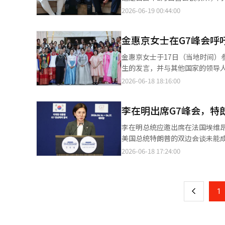
过程中，保护他们至关重要。” 此前，美国军方于9日表示，攻击了一艘巴劳注册的油轮，称其违反了对伊朗的海上
总统与莫迪总理在法国埃维昂莱班举行的G7峰会期间
2026-06-19 00:44:00
封锁，导致3名印度船员遇难。此后，印度政府召
相当长时间”，并称“几乎处于尾
示：“我们正在就此问题进行合
在就关税和美国企业进入印度市
助。” 此次会晤被视为调整因关税争端和海上安全问题而冷却的两国关系。特朗普总统表示有意未来访问印度，但未
金惠京女士在G7峰会呼
了初步共识，但由于美国的301
提供具体日程。※ 本报道经人工
认为不公平的贸易行为进行报复性关税等措施的审查。 莫迪总理请求
金惠京女士于17日（当地时间）
员的安全。他强调，“全球海上
生的发言，并与其他国家的领导人
（MOU）执行过程中，保护这些船员至关重要。 此前，美国军方于9日表示，
峰会，她对法国在未成年人保护
2026-06-18 18:16:00
伊朗的海上封锁，导致3名印度船员遇难。此
题，更是国家和国际社会共同需要
时表示：“我们正在就此问题进
法国的布丽吉特·马克龙女士的邀
供帮助。” 此次会晤被视为调整因关税争端和海上安全问题而冷却的两国关系。特朗普总统表示有意在未来访问印
李在明出席G7峰会，特
求合影，金女士则教他们做“手
度，但未提供具体日程。※ 本报
近与其他配偶一起品尝矿泉水，并
李在明总统应邀出席在法国埃维昂
自握住金女士的手，介绍午餐地
美国总统特朗普的双边会谈未能成
报道经人工智能（AI）系统翻译
日（当地时间）在瑞士日内瓦的
2026-06-18 17:24:00
页
项，今天预计将通过其余5项文件
位。这是自2008年和2009
一
合组织（APEC）主席后，202
上
1
际地位和角色的信任与期待。”
烈意愿，并表示将考虑为朝鲜半
总统给予了“强有力的领导者”