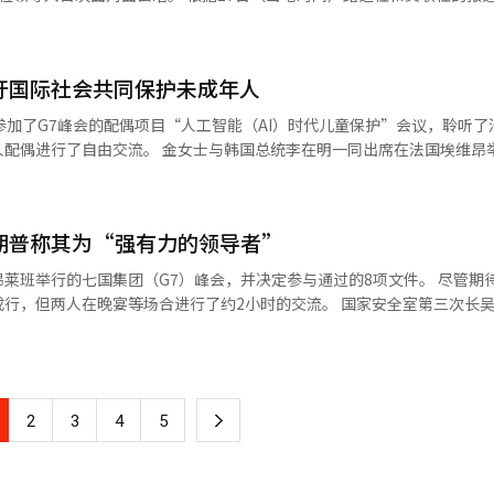
进行了单独会谈。 特朗普总统表示，与印度的谈判“已经进行
见驻美大使进行抗议。 特朗普总统在谈及船员遇难事件时表
声”。他称莫迪总理为“老朋友”，同时评价他为“非常强硬的谈判者”。 两
作，他们是优秀的人。”他还补充道：“如果印度受到攻击，我们将会在
场的条件进行最后的磋商，以达成第一阶段的贸易协议。尽管在2月就一些
吁国际社会共同保护未成年人
条贸易法调查和关税分歧，最终协议的达成一直被推迟。301条贸易法允许
智能（AI）系统翻译与编辑。
保障在包括霍尔木兹海峡在内的海湾地区印度船
参加了G7峰会的配偶项目“人工智能（AI）时代儿童保护”会议，聆听了
贸易中有数十万名印度船员在工作”，并指出在美国与伊朗的停火谅解备
配偶进行了自由交流。 金女士与韩国总统李在明一同出席在法国埃维昂举
攻击了一艘巴劳籍油轮，称其违反了对
方面的努力给予了积极评价，并表示：“在数字环境中保护青少年不仅是
后，印度政府召见驻美大使进行抗议。 特朗普总统在谈及船员遇难事件
解决的课题。” 根据青瓦台副发言人安贵玲的书面简报，此次活动是应G
行合作，他们是优秀的人。”他还补充道：“如果印度受到攻击，我们将
请而举行的。 会议结束后，参加的学生们向金女士表示：“我们爱K-PO
朗普称其为“强有力的领导者”
指心”，并愉快地满足了他们的请求。 此外，金女士在“埃维昂矿泉水”
道经人工智能（AI）系统翻译与编辑。
愉快地交流。 随后，金女士还参加了由马克龙夫人主办的午餐会。 马克
莱班举行的七国集团（G7）峰会，并决定参与通过的8项文件。 尽管期
点和菜品，表现出特别的关心，金女士也对此表示了感谢，安副发言人补充
行，但两人在晚宴等场合进行了约2小时的交流。 国家安全室第三次长吴
与编辑。
新闻中心举行的简报会上表示：“前一天已通过的文件包括开发、埃博拉、
。” 青瓦台表示，连续两年参加G7峰会，巩固了作为G7+（加）全球责
年李明博政府以来首次连续两年参加。 吴长官表示：“在担任联合国安理会主
8年我们将担任G20主席国。今年连续两年受邀参加G7峰会，显示了国际社
下
2
3
4
5
 青瓦台一位核心人士表示：“特朗普总统表达了为朝鲜半岛问题进展所需
岛和平做出贡献的方案，并表示将与李总统保持密切沟通。” 据悉，特朗
一
的评价。 吴长官表示：“我们积极参与国际社会在解决全球问题上的团结