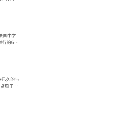
国正
现场提供帮
问题达成
美国对其
法国中学
忘录
行的G7
家庭的问
7东道国
会在现场提
P”，并请
的发源地附
龙夫人亲
待已久的与
道。※ 本
贤周于17
癌症等3
任大国的地
席和亚太经
会对我们国
的角色的强
普总统对李
，并表达了