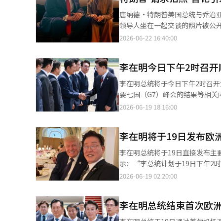
国家的常驻大使和30个国际组
唐纳德·特朗普美国总统与乔治亚
（EU）、教廷、智利和摩洛哥的
领导人坐在一起交谈的照片被公
此次晚宴是李总统自去年12月正
引发了新的冲突。 冲突的起因是6月17日在法国埃维昂举行的G7峰会期间，意大利总理办公室公开的一张照片。照片
2026-06-22 16:40:00
也曾邀请外交团在青瓦台迎宾馆
中，特朗普总统与梅洛尼总理坐
种烧烤菜单，如锅盖三层肉、炭
皇利奥十四世的批评以及意大利拒绝支持伊朗战
式小菜。※ 本报道经人工智能（
李在明今日下午2时召开
拍到交谈的场景。梅洛尼总理在
相指责”。然而，特朗普总统在峰会后接受采访的言论
李在明总统将于今日下午2时召开
的采访内容。根据La7的报道，
要七国（G7）峰会的结果等相
谈，我本不需要这样做，但我觉得她很可怜，所以答应了拍
等国内亟待解决的问题发表看法
2026-06-19 18:16:00
朗普总统的言论是“完全捏造”
体通知中表示：“李总统将直接
统必须知道，意大利和我都不乞求。” 特朗普总统在20日的社交平台上发文，称梅洛尼总理多
此次发布会是李总统在结束欧洲
称：“美国打败了伊朗军队，现在
李在明将于19日发布欧
行了系列会谈，讨论了经济、贸
应：“我的支持率与你无关，建议你专注于自己的事务。” 随
题，包括改善钢铁关税和超折旧
李在明总统将于19日直接发布主
对。意大利外长安东尼奥·塔亚
特朗普就朝鲜半岛和平及核问题进
示：“李总统计划于19日下午2
此，他取消了原定于22日至23
然灾害对策等国内事务。※ 本报
明此次出访的成果。预计他将重
2026-06-19 02:20:00
开侮辱”，纷纷支持梅洛尼总理。 此次冲突与G7峰会本应加强西方团结的预期相悖。在美国与伊朗战争以及俄
等主要成果。 李总统自9日起开
与乌克兰战争同时进行的背景下
冈，最后参加在法国举行的G7峰
本报道经人工智能（AI）系统翻
李在明总统结束首次欧
过了谴责俄罗斯对乌克兰侵略及
伙伴”关系。 在梵蒂冈，李总统