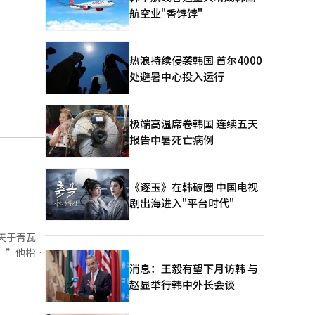
航空业"香饽饽"
热浪持续侵袭韩国 首尔4000
处避暑中心投入运行
极端高温席卷韩国 连续五天
报告中暑死亡病例
《逐玉》在韩破圈 中国电视
剧出海进入"平台时代"
天于青瓦
。”他指
外交，得益
消息：王毅有望下月访韩 与
总统府表达
赵显举行韩中外长会谈
请随时告诉
自118个