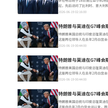
李在明总统于18日通过首尔机场
团结、供应链合作以及应对人工
起，先后访问了比利时、意大利和
并多次与美国总统特朗普会面，讨
后踏上归国之路。 在机场，金敏
2026-06-19 02:16:00
秘书长和洪益杓政务首席也出席了
势致意，李总统回应道：“辛苦了
特朗普与莫迪在G7峰会
式上，金总理等政府官员出席，但
后，公开了一张与特朗普总统亲
特朗普美国总统与印度总理莫迪
称：“韩美关系坚固而永恒。”
这是两位领导人在去年2月白宫会谈后首次面对面交流。 根据17日
妻子还和他约定了，今天午餐后
与莫迪总理在法国埃维昂-莱-班举行的G7峰会期间进
2026-06-19 00:44:00
总统还表示：“在最后的午餐中
当长时间”，并称“几乎已接近尾
笔给他留下了深刻印象。”并感谢
正在就关税和美国企业进入印度
场赠送了自己用来签名的笔。 另
特朗普与莫迪在G7峰会
达成了初步共识，但由于美国的3
务。※ 本报道经人工智能（AI
对其认为不公平的贸易行为进行报复性关税等措施的审查。 莫迪
特朗普美国总统与印度总理莫迪
度船员的安全。他强调：“全球
这是两位领导人在去年2月白宫会谈后首次面对面交流。 根据17日
（MOU）执行过程中，保护这些船员至关重要。 此前，美国军方于9日表示，
与莫迪总理在法国埃维昂莱班举行的G7峰会期间进行了
2026-06-19 00:44:00
称其违反了在阿曼湾的对伊朗的海
长时间”，并称“几乎处于尾声”
普总统在谈及船员遇难事件时表
在就关税和美国企业进入印度市
到攻击，我们将会在现场提供帮助。” 此次会晤被视为调整因关税争端和海上安全问题而冷却的两
特朗普与莫迪在G7峰会
达成了初步共识，但由于美国的3
统表示他有意在未来访问印度，但
被认为是不公平贸易行为的事项进行报复性关税等措施的审查
特朗普美国总统与印度总理莫迪
员的安全。他强调：“全球海上
这是自去年2月白宫会谈以来，两位领导人首次面对面会晤。 根