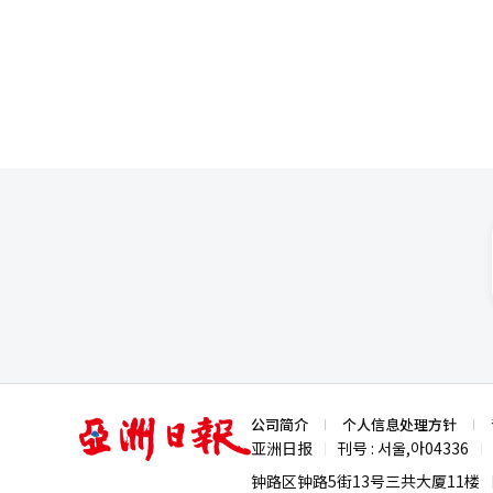
作为2028年G20主席国主导
并计划在发展、健康、数字等多个
平衡问题时，重要的是通过团结
需要确保安全性、透明性和责任
决方案。 吴长官补充道：“最
太地区相较其他地区更大的能源
各国单独应对，共同寻求信息共
案。” 吴长官表示：“我们计划
具体合作方案，并希望IEA新加
的政府将在此基础上，提议在亚
供应链韧性增强等实际合作方案。
意义。 各国领导人讨论了包括G
的伙伴关系、实现平衡的经济增长
译与编辑。
亚
公司简介
个人信息处理方针
洲
亚洲日报
刊号 : 서울,아04336
|
|
日
报
钟路区钟路5街13号三共大厦11楼