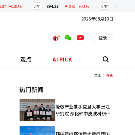
7
+0.31%
894.23
0.85
+0.1%
209.80
0
JPY
CNY
2026年08月10日
登录
weibo
weixin
youtube
观点
AI PICK
搜
索
主页
搜索
热门新闻
爱敬产业携手复旦大学张江
研究院 深化韩中皮肤科研合
作
韩中航线客运量大增成韩国