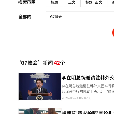
搜索范围
标题
正文
标题+正文
全部的
‘G7峰会’
新闻
42
个
李在明总统邀请驻韩外
李在明总统邀请驻韩外交团举行晚
台绿园举行的晚宴上表示：“韩
出：“韩国能够在国际社会中扩
2026-06-24 06:16:00
于大家在本国与韩国之间架起了
的意见。” 接着，他表示：“
特朗普'请求拍照'言论
我。”展现了扩大沟通的意愿。 