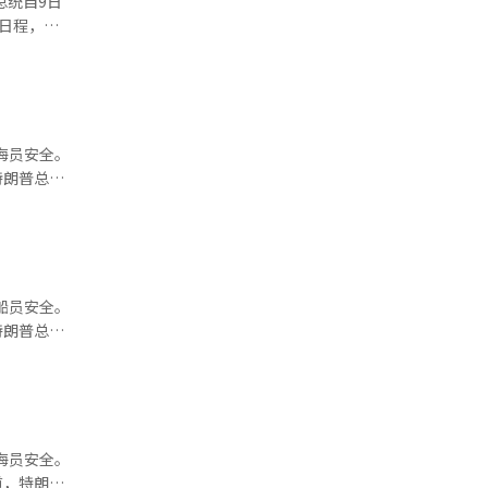
总统自9日
双边会谈，
关日程，最
辑。
的强勋植
0度的姿
时的送行仪
归国航班
建议，并
海员安全。
尔夫，我的
 此外，李
晤时使用的
 两国
的要求，现
一些问题
国内事
允许美国
船员安全。
解备忘录
 特朗
国正
如果印度受
争议问题
许美国对
海员安全。
OU）执行