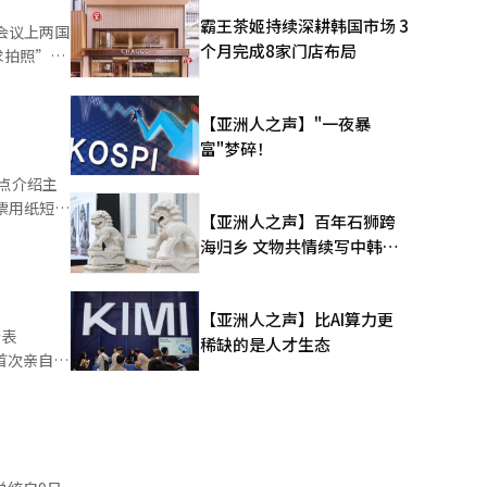
欧盟
霸王茶姬持续深耕韩国市场 3
会议上两国
 此外，
个月完成8家门店布局
求拍照”，
年8月，他
酒在内的多
普总统对教
和包菜等韩
【亚洲人之声】"一夜暴
富"梦碎！
双方没有互
点介绍主
兴能与我交
票用纸短缺
【亚洲人之声】百年石狮跨
前一天的媒
海归乡 文物共情续写中韩人
“特朗普总
和成果。”
文新篇
家领导人进
gram回
合作的问
【亚洲人之声】比AI算力更
统唐纳德·
告表
利。”因
稀缺的是人才生态
检查夏季自
首次亲自说
有理由被公
的合作请求
利、梵蒂
的裂痕。※
会上则通
“特别战略
提出了国际