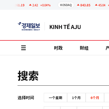
코
인
6261.19
2.42
+0.04%
843.85
45.04
+5.
KOSDAQ
정
보
时政
财经
all
menu
搜索
选择时间
一个星期
1个月
6个月