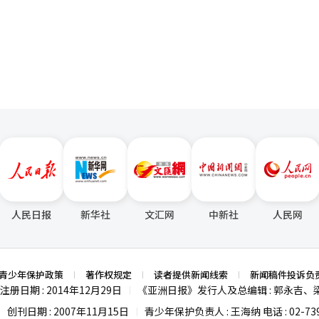
相关议题的意愿。”他还表示：“政府将参与G7领导人之间通过的绝大多数共
页
领域加强与G7的政策协调。” 吴长官特别强调：“李总统强调，解决全
和对话，而不是争论责任。同时，他指出在人工智能等多个领域促进创新
性。” 此外，他建议通过相互团结与合作，寻求增强全球能源供应链韧性
近中东局势导致的原油供应问题，不仅扩大了石油产品供应链的整体危机，
供应链脆弱性。” 他表示：“作为能源进口国，尤其是亚太地区的进口国
享、预警机制、紧急情况下的合作以及石油及石油产品供应链稳定等实际
利用现有的全球能源安全体系，与国际能源机构（IEA）及主要国家协商
坡区域合作中心能够成为亚洲能源安全合作的实质性枢纽。” 同时，他表
太国家间建立能源供应链韧性增强系统，以便在亚洲地区制定信息共享、
” 青瓦台认为，此次G7的参与具有确保以国家利益为中心的务实外交动
7成员国和包括我国在内的5个受邀国及主要国际组织在内的议题，内容包
、确保安全、快速和高效的人工智能引入方案。※ 本报道经人工智能（A
人民日报
新华社
文汇网
中新社
人民网
青少年保护政策
著作权规定
读者提供新闻线索
新闻稿件投诉负
注册日期 : 2014年12月29日
《亚洲日报》发行人及总编辑 : 郭永吉、
|
创刊日期 : 2007年11月15日
青少年保护负责人 : 王海纳 电话 : 02-739
|
|