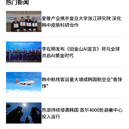
热门新闻
户。这种消费者反应在欧洲等海外市场同样明显。Galaxy S26系列
在第一季度的欧洲市场份额为33%，中东和非洲市场份额为
24%，均超过了苹果和小米。专家指出，海外市场的销售表现与国
爱敬产业携手复旦大学张江研究院 深化
内相似，尤其是Ultra型号的差异化性能。欧洲七国消费者联盟的
韩中皮肤科研合作
评估中，S26 Ultra在相机、电池和显示屏方面排名第一，预售中
70%以上集中在Ultra型号。51小时的电池续航和稀有颜色（粉金
色）是年轻人喜爱的因素。20至30岁人群重视隐私，欧洲消费者
也对三星显示器独特的像素结构给予好评，这种结构能阻挡侧视角
度，苹果无法通过软件更新应对这一差异化特点。此外，合理的价
李在明发布《旧金山AI宣言》将与全球
格定位也让三星在性能上明显优于中国手机。三星最近通知供应
共启AI黄金时代
商，将4月的Galaxy S26系列生产计划从240万台提高到300万台，
显示出对销售表现的信心。一位业内人士表示：“在苹果iPhone
缺乏创新、市场停滞的情况下，中国手机无法匹敌三星的性能。随
着AI优化手机的认知逐渐确立，预计这将对Galaxy整体销售产生积
韩中航线客运量大增成韩国航空业"香饽
极影响。”※ 本报道经人工智能（AI）系统翻译与编辑。
饽"
热浪持续侵袭韩国 首尔4000处避暑中心
投入运行