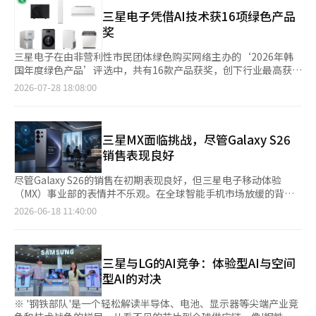
在致客户的信函中表示，已达到无法自行吸收供应商成本上涨的极
与竞争对手因内存价格上涨而大幅提高产品价格不同，苹果成功保
Ultra·Fold8的1030女性客户数量较前作增长了两倍以上。业内
限。 此前，台积电也透露将从2027年起，对包括7纳米以下先进工
三星电子凭借AI技术获16项绿色产品
持了主要型号的价格，同时扩大了市场份额。Counterpoint
人士认为，新的4:3屏幕比例和设计的完成度对女性消费者的吸引
艺的半导体代工生产价格提高5%至10%。这一变化被解读为由于
奖
Research的研究总监塔伦·帕塔克表示：“苹果受到内存供应紧
力有所提升。 价格竞争力和订阅优惠也推动了销售。三星电子提
AI数据中心投资的增加，先进工艺和内存生产能力优先分配给服务
张的影响相对较小，成本上涨也被其自身吸收，从而保持了价格竞
供了双倍存储升级、最高50%残值保障的'新Galaxy AI订阅俱乐
器用半导体的影响。 对于三星电子而言，Galaxy旗舰机型所需的
三星电子在由非营利性市民团体绿色购买网络主办的‘2026年韩
争力。在中国、欧洲和新兴市场的表现尤为突出，安卓制造商的价
部'以及针对Flip8的'Flip青年订阅'等优惠。数据显示，选择自购的
骁龙采购价格和自家AP生产成本可能同时上涨。即使降低对高通
国年度绿色产品’评选中，共有16款产品获奖，创下行业最高获奖
格上涨进一步突显了苹果的相对竞争力。”三星电子也保持了稳定
客户中有一半加入了订阅俱乐部。 预购客户将于4日起陆续开通，
的依赖，仍难以避免台积电与三星代工的先进工艺成本上升。 苹
记录。 三星电子凭借14款应用了基于人工智能（AI）的节能技术
2026-07-28 18:08:00
的增长。三星以16%的销售额市场份额位居第二，销售额和出货量
新产品将于7日起在包括韩国在内的100多个国家陆续上市。 三星
果也指出，先进半导体生产能力不足是其供应链的负担。然而，苹
和高效能的生活家电产品，以及2款移动设备，获得了优异的评
均增长9%，而ASP与去年持平。Galaxy A系列的稳健销售推动了
电子计划借此记录加速折叠手机的普及，并加强在高端智能手机市
果在2026财年第三季度的营收增长了16%，毛利率达到了
价。评审工作由全国16个消费者和环境团体的专家及300余名消费
出货量的增长，Galaxy S26系列的良好销售支持了高端产品的业
场的领导地位。※ 本报道经人工智能（AI）系统翻译与编辑。
50.1%，相对稳定地吸收了成本上涨的影响，情况比三星电子要好
者评审团共同参与，综合评估了产品的环保性和商品性。 在生活
绩。在中东、非洲和北美市场，三星也实现了两位数的增长，进一
一些。 三星电子已从Galaxy S26系列开始调高价格。自2023年
家电领域，入选的产品包括能效比化石燃料高出约5倍的‘EHS热
三星MX面临挑战，尽管Galaxy S26
步提升了业绩。特别是三星电子凭借自有的半导体和显示器等核心
起，Galaxy S系列的出厂价在连续三年冻结后进行了调整，以部分
泵锅炉’，以及能耗减少最多30%的专利技术‘舒适除湿’应用
销售表现良好
部件的垂直整合结构，有效吸收了成本上涨的影响。尽管对部分产
反映部件成本的上涨。 未来价格上涨的压力可能仍将持续。然
的‘Bespoke AI无风组合画廊Pro’等14款产品。 ‘Bespoke AI
品线进行了选择性调价，但仍稳定保持了ASP，从而实现了出货量
而，有观点指出，仅通过每次成本上涨就提高出厂价的方式，难以
无风组合Pro壁挂式’空调和‘Bespoke AI泡菜冰箱’因消费者评
尽管Galaxy S26的销售在初期表现良好，但三星电子移动体验
和盈利能力的双重保障。相反，中国厂商则因成本压力导致业绩下
避免消费者的抵制。 分析认为，价格上涨必须有消费者能够感知
审高分而获得‘人气奖’，双双获奖。 此外，入选的还有：具备
（MX）事业部的表情并不乐观。在全球智能手机市场放缓的背景
滑。小米在前五大品牌中出货量下降幅度最大，出货量下降26%，
的改进作为支撑，例如相机、设备内AI、续航能力和折叠使用性
69分钟快速洗涤和干燥及SmartThings AI节能模式的‘Bespoke
下，尽管凭借高端产品保持了销售量，但内存价格上涨和部件成本
销售额下降17%，但ASP上涨13%。然而，由于其业务结构中入门
2026-06-18 11:40:00
等，才能被视为高端战略。三星电子希望提高Ultra和Galaxy Z8系
AI组合’；能过滤82种有害物质并支持AI定制消毒的‘Bespoke
压力正在影响盈利能力。此外，近期工会问题的出现使得下半年获
级和中低价产品占比高，承受了内存价格上涨的压力，价格上涨导
列等高价产品的销售比例，也是在这一背景下进行的。 自家AP的
AI冰水机’；以及能效等级为1级的‘变频除湿机’、AI一体式冰
取反弹动力变得尤为重要。 根据17日的行业消息，三星电子MX事
致需求减少，使得ASP的上涨未能弥补出货量的下降。OPPO和
扩展与否也被视为未来盈利能力的关键因素。Galaxy S26系列搭载
箱、洗碗机、机器人吸尘器、空气衣柜、感应炉等代表性绿色产
业部正在根据今年上半年Galaxy S26系列的销售情况重新调整下半
Vivo的情况也类似。两家公司分别实现了9%和13%的ASP增长，
了三星电子2纳米工艺生产的Exynos 2600，但最高端的S26 Ultra
品。 在移动设备领域，‘Galaxy S26系列’和‘Galaxy Book6
年的智能手机战略。Galaxy S26凭借人工智能（AI）功能、相机性
三星与LG的AI竞争：体验型AI与空间
但销售额分别下降了10%和11%。尤其是Vivo在主要厂商中ASP的
则无论地区如何都采用了高通骁龙。 在售价和部件成本最高的
Pro’也入选。Galaxy S26系列承诺提供7年的操作系统和安全更
能和高端设计在上市初期吸引了市场的关注。在整体智能手机更换
上涨幅度最高，但由于市场对价格敏感，销售下降未能得到遏制。
型AI的对决
Ultra型号中，继续依赖高通的情况使得AP价格谈判面临限制。只
新，并新应用了可回收的钽和锂材料，提高了环保性。 Galaxy
需求不强的情况下，旗舰产品起到了支撑作用。 然而，销售的良
业界普遍认为，这两家公司都在将产品组合重心转向高端，以改善
有Exynos能够应用于最高端产品，才能在与高通的谈判中形成实
Book6 Pro因其可变刷新率显示屏和内存电力及速度自动调节技
好表现并未直接转化为盈利能力的改善。由于AI服务器需求的增
盈利能力。预计下半年这一趋势将持续。由于AI内存供应不足和零
※ '钢铁部队'是一个轻松解读半导体、电池、显示器等尖端产业竞
质性的替代选择。 然而，若急于通过成本控制来应用自家芯片，
术，大幅降低了能耗，获得认可。
加，DRAM和NAND等内存价格上涨，智能手机的成本压力也随之