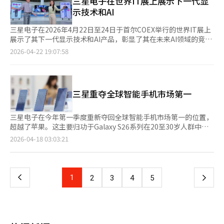
三星电子在世界IT展上展示下一代显
氛围的反弹契机。 业内人士表示：“Galaxy S26在市场放缓的情
不同环境和连接结构中，感知价值不同。在此过程中，单一产品竞
人”引导观众。核心在于通过显示和移动设备增强体验，展示
示技术和AI
况下展示了三星MX的韧性，下半年折叠屏新产品和Galaxy AI是否
争逐渐显露局限，设备间连接性和空间整合成为新的竞争焦点。AI
了“微型RGB”技术和“Galaxy S26系列”的AI功能。LG展台则
能够带来实际销售和盈利能力的改善将是关键。”※ 本报道经人
不再是单一功能，而是扩展为组织生活的系统。盈利结构也在向这
以“为你而设的家”为主题，模拟居住空间，展示了“ThinQ
三星电子在2026年4月22日至24日于首尔COEX举行的世界IT展上
工智能（AI）系统翻译与编辑。
一方向转变。从传统硬件销售转向订阅和管理、数据驱动服务，盈
On”系统的智能家居功能。展台中央的订阅广场强调了AI驱动的
展示了其下一代显示技术和AI产品，彰显了其在未来AI领域的竞争
利模式转为长期和重复。AI使得产品状态实时管理和使用模式分析
持续管理服务。两家公司的策略差异明显。三星专注于设备生态和
力。在展会入口处，三星展示了无眼镜3D显示“Spatial
2026-04-22 19:07:58
成为可能，销售后持续提供服务。尤其是设备间连接性增强，形成
视觉技术，而LG则强调生活空间的连接性和环境体验。此次展会
Signage”，通过“AI Fan Curator”引导参观者，提供无需额外
了以空间为单位的服务结构。家电、移动设备、内容形成一个整体
展示了AI技术竞争的重心正在转变，用户体验和应用环境成为新的
设备的立体感受。其独特的“3D Plate”技术让屏幕呈现出深邃的
流动，客户接触点扩大，增加了附加服务的可能性。这种变化在企
竞争焦点。※ 本报道经人工智能（AI）系统翻译与编辑。
空间感。“Micro RGB”显示技术也被重点展示，通过精细控制
业战略中也得到验证。LG电子通过订阅家电和管理服务，建立了
RGB微小元件，提供更高质量的色彩和对比度。在移动设备方面，
产品使用全过程盈利结构。三星电子则通过智能手机加强设备间连
三星重夺全球智能手机市场第一
三星推出了以“Galaxy S26系列”为中心的体验区，参观者可以体
接，重视生态系统服务扩展。两家公司都在基于AI建立长期客户关
验到2亿像素摄像头和10倍变焦功能，以及“超级稳定”功能带来
系，确保持续盈利。钢铁部队的视线停留之处，AI竞争不再局限于
的无抖动视频拍摄。AI功能体验也得到了加强，通过“Photo
三星电子在今年第一季度重新夺回全球智能手机市场第一的位置，
产品竞争。以空间为中心的环境设计竞争正在重塑市场格局。在超
Assist”可以仅用自然语言生成图像，并在LED墙上展示结果。
超越了苹果。这主要归功于Galaxy S26系列在20至30岁人群中的
越智能手机和家电，扩展到家庭乃至城市的趋势中，胜负的关键在
在“Galaxy AI Live Show”中，展示了照片编辑、通话筛选和隐
流行，以及在欧洲和中东市场的高人气。根据市场研究机构Omdia
于应用领域，而非技术。比功能更重要的是空间设计和连接结构。
页
2026-04-18 03:03:21
私功能等AI应用。此外，三星还展示了“Galaxy Buds4系列”听
的数据显示，三星在第一季度的全球市场份额达到22%，超过了苹
最终，设计空间的企业将掌握市场主导权。※ 本报道经人工智能
音区和基于“Android XR”的“Galaxy XR”体验空间，提供沉浸
果的20%。Galaxy S26系列的强劲预售表现和稳定的销售推动了
（AI）系统翻译与编辑。
一
式内容体验。在娱乐领域，三星运营了“跨平台区”，让用户在智
这一成绩。预售在7天内达到135万台，创下Galaxy S系列历史新
能手机、平板电脑、PC、电视和游戏显示器等设备上享受同一游
高，全球预售量比前代S25增加了10%以上。去年，三星在年出货
上
1
下
2
3
4
5
戏，展示其生态系统的竞争力。同时，三星还推出了AI便携式投影
量上被苹果超越，苹果以20%的市场份额位居第一，三星以19%
仪“The Freestyle+”和电视用AI平台“Vision AI
位居第二，这是自2011年以来的首次逆转。Galaxy凭借AI功能和
一
Companion”。“The Freestyle+”提供自动屏幕校正和障碍物
时尚设计重新崛起。业内分析认为，年轻消费者和海外市场的积极
规避功能，而“Vision AI Companion”则支持实时信息提供功
反应是三星超越苹果的关键。基于Google Gemini的设备内AI功
页
能。
能、Galaxy AI翻译、实时通话录音摘要等功能吸引了MZ世代用