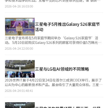
部件价格上涨的可能性较大，智能手机制造商的价格上涨和高端战
争和技术战争的栏目。从看不见的芯片到全球供应链，像'钢铁部
可能会对Galaxy品牌造成负担。分析认为，必须在性能、发热和电
加大。智能手机中包含了大量高价部件，如移动DRAM、存储设
略将继续。供给将成为市场更大的制约因素，预计下半年智能手机
队'一样奔走在产业前线，生动传达。周末为自己充电，感受韩国
2026-04-26 16:03:00
池效率上达到与骁龙相当的水平后，才能扩大应用范围。 三星电
备、应用处理器、显示屏和相机模块。尤其是高端产品，其部件规
出货量的下降幅度将进一步扩大。因此，平均销售价格预计也将继
产业的力量！<编辑者注> 【经济日报】三星电子和LG电子正在将
子拥有AP设计、代工生产和智能手机制造的全产业链。若系统LSI
格更高，成本上涨的压力更为显著。 三星电子试图通过提高
续上涨。※ 本报道经人工智能（AI）系统翻译与编辑。
AI竞争从产品转向空间。AI技术已从单一设备功能扩展到控制用户
事业部设计的芯片与代工事业部生产的芯片能够稳定地应用于MX
Galaxy S26的价格和扩大高端产品线来部分吸收成本压力。然而，
环境的整体技术。4月22日至24日在首尔三成洞COEX举行
事业部的Galaxy产品，将提高对外部半导体厂商价格政策的应对能
在消费放缓的情况下，单纯提高价格并不容易。苹果在高端市场拥
的“2026世界IT展”最直观地展示了这一变化。展出的技术更注
三星电子5月推出Galaxy S26家庭节
力。 在中低价产品中，预计将根据地区和价格区间继续采用高
有强大的用户忠诚度，而中国厂商则以具有竞争力的价格推出高规
重体验而非性能。三星电子将AI呈现为“可见的体验”。展厅入口
活动
通、Exynos和联发科芯片的分配策略。在旗舰产品中，可能会通
格产品。对于三星而言，必须同时维护销售量和盈利能力。 内部
的无眼镜3D显示器和AI导航不仅是展示装置，更是设计观展体验
过确保性能和品牌信任度，而在入门级产品中提高成本竞争力，从
氛围也是一个变数。随着三星电子工会问题的持续，MX事业部也
的起点。显示器不仅传递信息，还扩展为吸引用户并引导反应的界
三星电子宣布将在5月家庭节期间举办‘Galaxy S26家庭节’活
而细分产品的AP战略。 一位半导体行业人士表示：“高通的价格
面临着组织稳定和业绩创造的双重要求。智能手机业务的产品发布
面。这种趋势在体验区延续。微型RGB、Galaxy S26体验、XR和
动。 5月10日前购买Galaxy S26系列的顾客可获得价值5万韩元的
上涨将在现有库存消耗后，逐步反映在整机厂商的盈亏中。只有
周期短，市场反应迅速地反映在业绩上。如果组织氛围动荡，开
游戏区等技术不再单独展示，而是形成一个整体。AI不再仅仅是功
游戏道具优惠券。 在三星官网使用三星卡购买并加入‘新Galaxy
Exynos能够应用于Ultra级别，才能在与高通的单价谈判中形成实
2026-04-24 22:00:00
发、市场营销和供应链的响应速度也可能受到影响。 下半年的关
能，而是融入内容和体验中，以用户反应为中心运作。 相反，LG
AI订阅俱乐部’的顾客可额外获得最高5.5万韩元的现金返还。 三
质性的选择。”※ 本报道经人工智能（AI）系统翻译与编辑。
键在于折叠屏和Galaxy AI。三星电子需要通过Galaxy Z系列新产
电子将AI呈现为“不可见的环境”。以“为您而设的家”为主题，
星电子还将在弘大开设‘崩坏：星穹铁道’快闪店，提供游戏体验
品重新确认在折叠屏市场的主导地位。尽管三星电子率先开拓了折
展馆被构造成一个居住空间，AI作为生活系统而非产品展示。回家
区。 快闪店为家庭和年轻人设计，顾客可参与多种活动和印章任
叠屏市场，但中国厂商的追赶势头强劲。在厚度、重量、耐用性、
时灯光和空调自动开启，厨房根据食材推荐菜单，影院空间根据情
务。 活动期间，限量发售2000套‘Galaxy S26 Ultra Kirene配件
电池和相机性能等方面需要有明确的差异化。 Galaxy AI也面临考
三星与LG在AI领域的不同策略
况调整音效。各个家电不再是独立功能，而是整体流动的一部分。
版’，包括磁铁壳、亚克力音乐盒和手机支架。 三星电子韩国总
验。三星电子自Galaxy S24以来一直主导AI手机市场，但AI功能是
在这种结构中，AI不再是特定设备的功能，而是操作整个空间的系
经理郑浩镇表示：“我们为家庭节准备了多种促销活动，希望大家
否真正吸引了更换需求仍需验证。虽然翻译、搜索和照片编辑等功
统。用户未察觉时，环境已先行反应，生活流畅自然。两家公司的
享受Galaxy S26系列的强大性能和额外优惠。” ※ 本报道经人工
2026世界IT展于4月22日至24日在首尔三成洞COEX举行，展示了
能提高了便利性，但必须成为消费者打开钱包的决定性理由。下半
策略截然不同。三星电子专注于通过设备和界面扩展用户体验，而
智能（AI）系统翻译与编辑。
以AI为中心的最新技术和产品。展会吸引了大量观众体验。三星电
年，如何将AI功能与折叠屏形态结合将是关键。 三星MX在下半年
LG电子则通过空间和环境组织生活。AI的应用领域不同，策略也
子和LG电子的展台成为焦点。三星通过沉浸式显示和互动体验区
2026-04-24 01:48:41
肩负重任。必须在继续保持Galaxy S26所确认的高端需求的同时，
随之变化。这种变化背后是AI技术的普及。大型语言模型和生成型
吸引观众，而LG则以生活空间为主题展示未来AI时代。两家公司
降低部件成本压力，并通过折叠屏和AI手机创造新的购买需求。如
AI技术迅速扩展，智能手机、电视、家电等设备普遍配备AI功能。
都展示了AI技术在日常生活中的应用，但方法各异。三星专注于显
果仅仅止步于销售量的防守，将难以避免盈利压力。相反，如果AI
AI的存在已不再是差异化因素。企业不再仅仅追求性能竞争，而是
示和移动设备的体验技术，而LG则强调居住空间的AI整合环境。
和折叠屏能够刺激更换需求，将可能成为改变工会问题带来的内部
重新定义AI的实际运作方式和用户体验变化的竞争力。相同功能在
三星展台以无眼镜3D显示“空间标识”为亮点，使用“AI策展