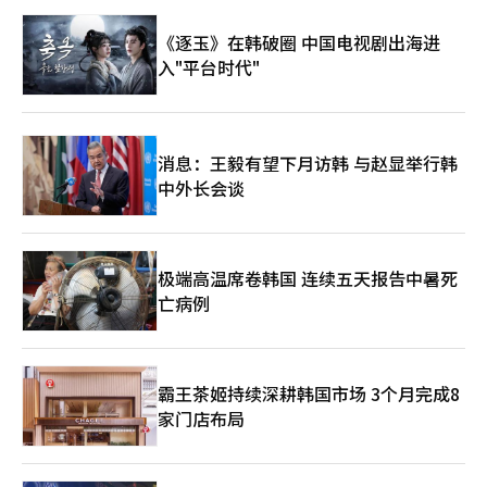
《逐玉》在韩破圈 中国电视剧出海进
入"平台时代"
消息：王毅有望下月访韩 与赵显举行韩
中外长会谈
极端高温席卷韩国 连续五天报告中暑死
亡病例
霸王茶姬持续深耕韩国市场 3个月完成8
家门店布局