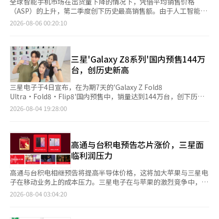
全球智能手机市场在出货量下降的情况下，凭借平均销售价格
（ASP）的上升，第二季度创下历史最高销售额。由于人工智能
（AI）时代内存价格飙升，智能手机制造商纷纷提高产品价格，市
2026-08-06 00:20:10
场迅速从“数量竞争”转向“价值竞争”。苹果和三星电子在高端
产品销售扩大和成本竞争力的基础上保持了增长，而中低价产品占
比较高的中国厂商则面临成本压力和需求减缓的双重困境。根据市
场调研公司Counterpoint Research的数据显示，2026年第二季
三星'Galaxy Z8系列'国内预售144万
度全球智能手机市场销售额达到1090亿美元，同比增长7%，创下
台，创历史新高
第二季度历史最高纪录。尽管出货量有所下降，但ASP较去年上涨
17%，达到400美元，推动了销售额的增长。ASP同样是第二季度
三星电子于4日宣布，在为期7天的'Galaxy Z Fold8
历史最高水平。市场结构也在快速变化。过去，出货量的扩大是增
Ultra·Fold8·Flip8'国内预售中，销量达到144万台，创下历史
长的关键，而现在高端产品占比的提升和价格上涨正在主导业绩。
最高的Galaxy智能手机预售记录。这一数字超过了2019年Galaxy
2026-08-04 19:28:00
由于AI服务器需求的增加导致内存供应不足和零部件价格上涨，智
Note10的138万台，时隔7年再创新高。 截至7日，平均每分钟约
能手机厂商也越来越多地将成本压力反映在产品价格上。
售出140台。与2025年Galaxy Z系列的最高记录——Fold7·Flip7
Counterpoint Research的首席研究员实皮·贾因表示：“全球
的104万台相比，增长了约38%。今年Galaxy S26系列的135万台
智能手机市场已进入以价值增长为核心动力的阶段，出货量的增长
记录也被超越。 在销量中，Fold8占据了约70%的份额。三星电子
高通与台积电预告芯片涨价，三星面
已不再是唯一目标。入门级市场正在缩小，成本压力加大，制造商
表示，经过7代的折叠技术积累和新形态的推出，推动了初期的热
临利润压力
们正集中于高端产品销售和大容量型号的比例提升。”他进一步指
销。 在颜色方面，Fold8的受欢迎颜色为奶油色和石墨色，Fold8
出：“通过分期付款和以旧换新计划，智能手机制造商在新兴市场
Ultra为石墨色和紫色阴影，Flip8则以粉色和奶油色受到青睐。三
高通与台积电相继预告将提高半导体价格，这将加大苹果与三星电
中也提高了高端产品的可及性。”受益最大的企业是苹果。苹果在
星官网专属颜色的开心果色和薄荷色也颇受欢迎。 此次热销的关
子在移动业务上的成本压力。三星电子在与苹果的激烈竞争中，分
第二季度的销售额市场份额达到49%，创下历史最高水平。销售额
键在于1030年龄段的消费者。根据三星官网的预订数据，预订客
析认为必须提高Galaxy高端产品的平均售价，同时扩大自家应用处
2026-08-04 03:04:20
同比增长22%，出货量和ASP分别增长13%和8%。iPhone 17系
户中有一半为10·30岁年轻人。大屏幕体验和多任务处理功能满
理器（AP）Exynos的应用范围，以维护盈利能力。 据业内消息，
列的良好销售推动了业绩，尤其是基础款iPhone 17和iPhone 17
足了年轻人对短视频、网络漫画、游戏和电子书等内容消费的需
高通计划从9月1日起提高移动芯片价格，涨幅将达到两位数。高通
Pro Max的销售超出预期，维持了以高端产品为中心的销售结构。
求。 女性客户的增加也十分显著。根据三星官网数据，购买Fold8