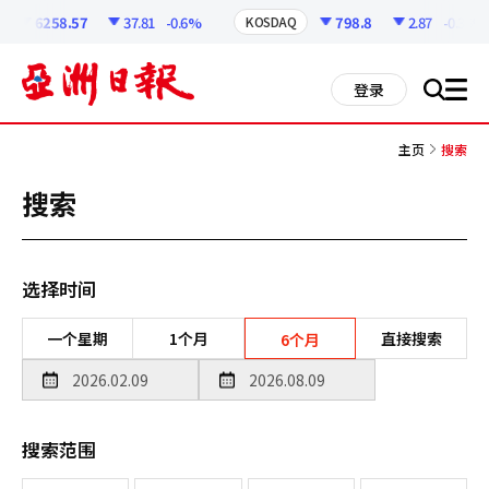
코
인
6258.57
37.81
-0.6%
798.8
2.87
-0.36%
KOSDAQ
정
보
all
登录
搜
men
索
主页
搜索
搜索
选择时间
一个星期
1个月
直接搜索
6个月
搜索范围