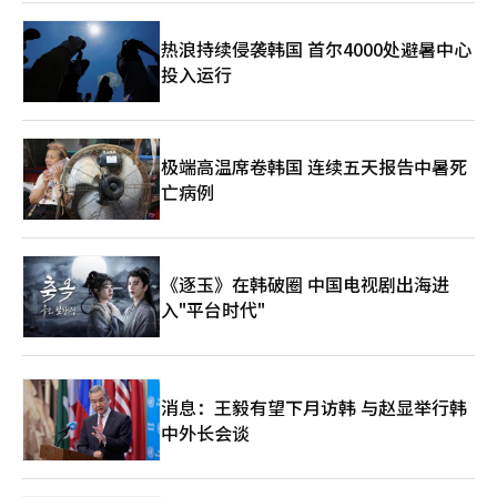
示：“预计从第二季度开始，新作发布的成果将推动外部增长和盈
利能力的提升，结合自有成本优化和支付手续费率等有利外部环境
热浪持续侵袭韩国 首尔4000处避暑中心
变化，盈利能力将逐步改善。” Netmarble今年的业绩走势将更
投入运行
多依赖于新作的长期运营表现。全球同步发布和多平台策略虽能扩
大用户基础，但各国用户行为和平台收费结构的差异也增加了运营
难度。Netmarble能否在地区更新和成本优化上协调一致，将是
盈利能力改善的关键。 金炳圭表示：“今年是多种类型和全球IP基
础新作陆续发布的重要时期，我们将专注于稳定推出具有市场竞争
极端高温席卷韩国 连续五天报告中暑死
力的新作，确保在全球市场的可持续增长动力。”※ 本报道经人
亡病例
工智能（AI）系统翻译与编辑。
《逐玉》在韩破圈 中国电视剧出海进
入"平台时代"
消息：王毅有望下月访韩 与赵显举行韩
中外长会谈