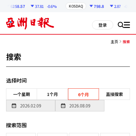
코
인
6258.57
37.81
-0.6%
798.8
2.87
-0.36%
KOSDAQ
정
보
all
登录
搜
men
索
主页
搜索
搜索
选择时间
一个星期
1个月
直接搜索
6个月
搜索范围