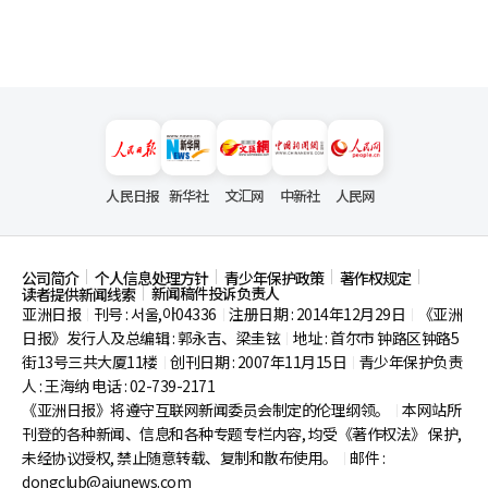
人民日报
新华社
文汇网
中新社
人民网
公司简介
个人信息处理方针
青少年保护政策
著作权规定
新闻稿件投诉负责人
读者提供新闻线索
亚洲日报
刊号 : 서울,아04336
注册日期 : 2014年12月29日
《亚洲
|
|
|
日报》发行人及总编辑 : 郭永吉、梁圭铉
地址 : 首尔市
钟路区钟路5
|
街13号三共大厦11楼
创刊日期 : 2007年11月15日
青少年保护负责
|
|
人 : 王海纳 电话 : 02-739-2171
《亚洲日报》将遵守互联网新闻委员会制定的伦理纲领。
本网站所
|
刊登的各种新闻、信息和各种专题专栏内容, 均受《著作权法》
保护,
未经协议授权, 禁止随意转载、复制和散布使用。
邮件 :
|
dongclub@ajunews.com