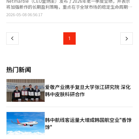
Netmarble（CEO金炳圭）发布了2026年第一季度业绩，并表示
将加强新作的长期盈利策略，重点在于全球市场的稳定生命周期
（PLC），而非短期收入最大化。 Netmarble在2026年第一季度
页
2026-05-08 06:56:17
的合并收入为6517亿韩元，营业利润为531亿韩元，净利润为
2109亿韩元。与去年同期相比，收入增长4.5%，营业利润增长
一
6.8%。净利润因HYBE股票处置等资产出售的影响，增长了
163%。 第一季度的业绩主要受到新作效果的限制。《石器时代：
上
1
下
养成》和《七大罪：起源》于3月发布，尽管销售反映时间较短，
但分别占第一季度收入的3%。Netmarble认为这两款作品已在市
一
场上稳定落地。 金炳圭在业绩发布电话会议中表示：“《七大
罪：起源》和《梦境：星际潜水》在多个国家的多平台同步发布，
页
超前收入最大化的策略不如稳定的长期PLC对公司更有利。” 新作
热门新闻
的运营方向也将围绕长期稳定展开。金CEO指出：“不同平台的游
戏玩法和成长方式各异，目前主要集中在用户流入的国家和平台，
进行长期用户稳定的更新。” 关于自有支付的扩展，金CEO持谨
爱敬产业携手复旦大学张江研究院 深化
慎态度。他表示：“自有支付的比例受平台特性、市场手续费政策
韩中皮肤科研合作
和游戏类型等三大因素影响，单纯为了提高营业利润而引入自有支
付并不一定能转化为用户支付。” 不过，他承认减轻手续费负担
的必要性，表示：“我们充分意识到，降低波动性费用的手续费符
合股东利益。” Netmarble预计第二季度新作效果将显著体现。
本月将启动《权力的游戏：王座之路》在亚洲地区的发布，6月将
韩中航线客运量大增成韩国航空业"香饽
推出《魔法：附魔》。下半年还计划依次发布《我独自升级：因
饽"
果》、《香格里拉前线：七大强种》、《项目章鱼》、《恶魔之
心》和《项目伊西斯》等五款新作。 Netmarble CFO都基旭表