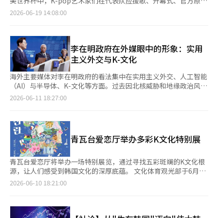
演，并计划在9月举行针对蒙古金融和矿业企业的说明会。 包括医
美世界杯中，K-pop艺术家们在代表队应援歌、开幕式、官方原声
行歌手、演员粉丝见面会，新作发布会，影视展映，游戏演出，电
利用AI技术进行内容策划和制作，或利用游戏、视频、音乐等内容
疗旅游在内的健康与美容旅游正在快速增长。去年这一领域的游客
带和决赛中场秀等重要时刻纷纷亮相，K文化成为赛事的另一大亮
2026-06-19 14:08:00
竞赛事，影视原声音乐会及K-文化主题论坛等系列活动。 韩国政
IP从事K文化产业的企业。 内容创新领域则通过500亿韩元规模的
消费达到2.5662万亿韩元，较2023年的9289亿韩元增长了约三
点。首先点燃世界杯热情的是韩国足球国家队的官方应援歌。组合
府表示，将在出入境、安保等重点环节提供支持，并借此契机加大
基金，投资于从事内容制作、流通等经济活动的内容产业企业。两
倍。旅游公社认为，个别游客（FIT）的增加是这一增长的主要原
TWS于11日发布了代表队的官方应援歌《Dream With U》。这首
旅游宣传力度，加强与中央及地方政府重点活动的联动，进一步吸
个基金的内容投资比例将设定为出资比例的15%至25%，大大增
因。 他提到，在担任广告公司期间，亲眼见证了全球最大移动通
歌传达了“相信奇迹，奇迹就会开始”的信息，将在世界杯期间在
引外籍游客赴韩旅游。 韩国文化观光研究院预
强对内容产业的支持。 此次出资项目是国民成长基金与政府部门
信展会“MWC”对西班牙巴塞罗那地区经济的影响。 “我在巴塞
各个场合为代表队的胜利助威。作为韩国足球协会的形象大使，
李在明政府在外媒眼中的形象：实用
计，“FANOMENON”活动期间有望吸引约52万人次到访，其中
政策基金合作，扩大和设立基金规模的首次案例，具有重要意义。
罗那亲眼见证了MICE对城市复兴的力量。这可能是克服地方消亡
TWS表示：“希望通过这首歌，TWS的正能量能够传递给运动员
主义外交与K-文化
外籍游客约20万人次，经济带动效应达1万亿韩元（约合人民币
文化部与金融委员会计划借此合作，最大化“K内容”的溢出效
危机的重要钥匙。” 今年，旅游公社与首尔、京畿、仁川、釜
和大众，成为他们的巨大支持。”开幕式舞台上，K文化的存在感
46.1亿元）。崔辉荣表示，“FANOMENON”是打造全球粉丝共同
应，支持K文化成为超越国内市场、引领全球市场的代表性产业。
山、大田、大邱、济州和高阳等8个地区的会议局建立了合作体
也得到了增强。在Netflix电影《K-pop恶魔猎手》中饰演主角“露
海外主要媒体对李在明政府的看法集中在实用主义外交、人工智能
参与、共同体验K-文化平台的全新尝试，希望为世界各地粉丝留下
基金运营提案书将于8月12日上午10时至下午4时接受提交，最终
系，并创建了一个共享国际会议信息的合作平台。 ◆ 机场、港
米”的李在（EJAE），在11日于墨西哥城举行的开幕演出中，与
（AI）与半导体、K-文化等方面。过去因北核威胁和地缘政治风险
难忘回忆，并成为推动韩国文化内容、旅游及关联产业发展的新动
运营公司将在9月中公布。作为财务母基金的运营公司，韩国成长
口、邮轮、渡轮，拓宽通道 在地方旅游领域，公社致力于利用地
世界著名歌唱家安德烈·波切利共同演唱了世界杯主题曲
而受到关注的韩国，最近一年被重新审视为引领外交秩序和全球供
2026-06-11 18:27:00
力。
金融投资运营将很快召开出资说明会，详细日程可在韩国成长金融
方机场和港口作为通道。 今年4月成立的“地方机场国际旅游枢纽
《DNA》。特别是他亲自演唱的“即使再跌倒，我也会再次站起
应链的核心国家，以及世界文化产业的先锋。 文化体育观光部于6
投资运营网站上查看。※ 本报道经人工智能（AI）系统翻译与编
化工作组”以清州和大邱机场为试点，正在进行国际航线引进和旅
来”的韩语歌词，引起了全球观众的关注。李在还参与了该部分的
月11日表示，分析了李在明政府成立一年（2025年6月4日至2026
辑。
游产品开发。已引进和支持11条不定期国际航线，共356个航班，
歌词创作。李在的演出在于世界杯官方舞台上响起韩语歌词这一点
年5月4日）期间，来自19个国家67家主要外媒报道的6万4827篇
上半年清州机场入境人数同比激增109%，约为6.2万人，大邱机场
上也引人注目。世界杯主题曲以多种语言和情感构成，其中韩语歌
与韩国相关的文章，结果显示韩国的国家形象得到了积极改善。
青瓦台爱恋厅举办多彩K文化特别展
约为5.7万人。 “如果从清州机场入境后直接乘坐SRT前往首尔，
词也成为传达赛事信息的一部分。BLACKPINK的Lisa在美国洛杉
文体部利用多种人工智能分析技术，综合测量了外媒报道的基调和
地方就没有收益。” 为避免这种情况，公社开发了连接忠清地区
矶的另一场开幕比赛舞台上亮相。Lisa与Anitta、Lema共同演唱
国家形象的变化。 外媒最关注的领域是政治与外交，政治与外交
和庆尚地区的超大旅游路线35条，并挖掘了333个地方特色内容，
了世界杯原声带《Goals》，与全球流行明星同台。这是K-pop女
领域的报道占总文章的54.3%，其次是企业与产业（43.1%）、经
青瓦台爱恋厅将举办一场特别展览，通过寻找五彩斑斓的K文化根
作为海外市场营销指南进行分发。公社还在努力通过邮轮和渡轮吸
团成员首次在世界杯开幕式舞台上进行现场表演。赛事的高潮将由
济（40.4%）、文化（27.8%）和技术与信息技术（IT，
源，让人们感受到韩国文化的深厚底蕴。 文化体育观光部于6月10
引游客。 “进入韩国的通道有三个：机场、邮轮和渡轮。我们正
防弹少年团（BTS）来点缀。BTS将于下月19日在美国纽约新泽西
23.9%）。 外交领域最显著的特点是对李在明政府实用主义外交的
日宣布，从6月到12月将在青瓦台爱恋厅一层举办名为《五彩斑
2026-06-10 18:21:00
在同时整治这三条通道。” 最近与中国青岛的五大渡轮公司代表
州的体育场，担任世界杯决赛中场秀的主唱。这是世界杯决赛中首
关注。《华盛顿邮报》评价称：“首尔正在尝试精细的平衡外
斓：充满K的地区》的特别展览。 此次展览以“我们所谈论的K的
进行了洽谈，并在以丽水为中心的新港口旅游协作体也正在新建。
次举行中场秀。BTS与麦当娜、夏奇拉同台，舞台策划由Coldplay
交。”《金融时报》指出这是“克制与实用主义的外交”，而《经
根源是什么？”为出发点，聚焦于各地区积累的历史、文化艺术以
以清州和大邱为起点的地方旅游协作体计划在年底前扩展到全国。
的克里斯·马丁负责。BTS的参与显示了自2022年卡塔尔世界杯
济学人》则表示正在推进“更加平衡的外交政策”。 特别是在选
及地方独特的文化资产，揭示其如何成为今天K内容和K文化的基
被称为“半价旅行”的地方爱心假期支持项目也在同一趋势下进
期间，正国演唱的《Dreamers》舞台后，K-pop与世界杯的联系
举过程中曾引发的亲中、亲北担忧，与实际国政运作中保持韩美同
础。 爱恋厅一层的展览室将以“地区充满K”为主题，展示五极三