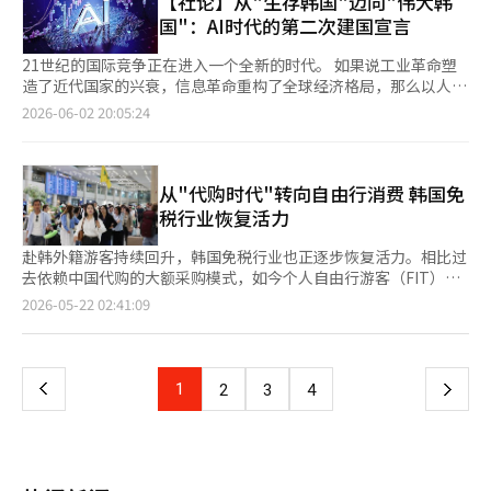
【社论】从"生存韩国"迈向"伟大韩
行。今年约有20万人申请，参与者中有81.2%表示“如果没有这个
进一步加深。当时，正国参与了世界杯官方原声带和开幕式舞台，
盟和韩美日合作的同时，务实地管理与中国的经济关系的现实主义
特区域的表演、美食、工艺、生活文化和旅游资源等，采用现代感
国"：AI时代的第二次建国宣言
项目，他们不会选择该地区”。去年，数字旅游居民证也带来了约
产生了全球反响，而此次则是BTS全员在决赛这一象征性舞台上的
路线引起了关注。《中国环球时报》分析称：“李在明政府在对华
的方式进行再创作。在媒体艺术室，将通过基于传统图案、韩国的
409亿韩元的地方消费。但朴成赫表示：“促销只是吸引游客的契
亮相。可以说，从赛事开始到结束，K-pop都伴随着整个过程。在
政策中强调理性和实用的外交。” 在2025年10月底的亚太经济合
帽子、牡丹、韩国色彩、老虎等韩国象征的沉浸式视频内容《K的
21世纪的国际竞争正在进入一个全新的时代。 如果说工业革命塑
机，真正让他们再次光临的力量在于内容。” ◆ 旅游创业与人工
世界杯舞台上，K-pop艺术家的名字不断出现。自2022年卡塔尔
作组织（APEC）峰会期间，报道量较平均水平激增超过50%，韩
起源前》，展示韩国美学的原型。 在展览期间，每周三中午12时
造了近代国家的兴衰，信息革命重构了全球经济格局，那么以人工
智能，下一阶段是什么 公社通过新加坡、东京和曼谷的海外旅游
世界杯正国演唱的官方原声带《Dreamers》及开幕式舞台后，此
国成为美中战略竞争和供应链重组的核心舞台。《路透社》评价
10分将举办文化活动。6月10日将由“弹钢琴的说唱者”高永烈的
智能为核心的新一轮科技革命，则正在重新定义国家竞争力的内
企业支持中心，帮助国内旅游企业拓展海外市场，并计划将业务扩
2026-06-02 20:05:24
次赛事中，TWS的代表队应援歌、李在的主题曲、Lisa的原声带舞
称：“韩国在地区外交中的角色日益重要。” 在经济领域，围绕
演出拉开帷幕，随后将有青春麦克风优秀艺术家“艺术酷多”和墨
涵。面对这场席卷全球的技术变革，韩国正站在历史的重要十字路
展到越南和马来西亚。“海外拓展不能是一次性的成果，关键是要
台、BTS的决赛中场秀等K-pop艺术家的参与持续不断。BTS通过
人工智能与半导体的股市繁荣被分析为最强的积极因素。《路透
西哥民谣传承者“南希·卡斯特罗”的表演。详细信息可在“青瓦
口。 回顾韩国现代化历程，“生存”始终是贯穿国家发展的关键
在当地建立可持续的盈利模式。” 他指出，国内旅游行业尚未出
所属公司Big Hit Music表示：“能够站在这个全球共同参与的意义
社》报道指出：“三星和SK海力士等亚洲科技巨头正在形成人工
台爱恋厅”官方网站上查询。 此外，爱恋厅二层将于6月10日开幕
词。从殖民统治到战争废墟，从资源匮乏到工业崛起，韩国凭借教
现全球独角兽企业，这是一个令人遗憾的地方。因此，他提出
深远的舞台上，感到非常荣幸。我们相信音乐是传递希望与团结的
智能强势市场的新中心。”《彭博社》和《CNBC》等媒体则表
纪念国民主权政府成立一周年的特别展《光的轨迹》。此次展览将
育、勤奋与产业化实现了举世瞩目的“汉江奇迹”。然而，在人工
从"代购时代"转向自由行消费 韩国免
了“生命周期培育总体规划”作为替代方案。计划将原本分散的支
普遍语言。通过这次世界杯，我们能够与全球观众分享这一信息，
示，在政治不确定性之后，投资者信心迅速恢复，得益于人工智能
聚焦于过去一年与国民共同走过的主要政策，展示通过“K文
智能时代，仅仅依靠追赶和模仿已经难以维持国家竞争优势。过去
税行业恢复活力
持项目整合为一个系统化的培育流程。 朴成赫强调：“从企业发
并为儿童教育机会的扩大贡献力量，这更是意义深远。”国内娱乐
与半导体产业的增长，韩国股市在全球主要市场中表现最为突出。
化”交流与世界人民建立的信任与友谊的首脑外交场景及记录、外
韩国的成功是“生存的成功”，而未来韩国必须实现“引领的成
掘开始，到初期空间和资金支持、企业间匹配的实证项目、投资引
圈的世界杯应援热情也在持续。随着韩国代表队在对阵捷克的首场
最引人注目的点是“K-文化”的压倒性影响力。在过去12个月
交礼物等。在爱恋厅一层的纪念品店旁边，6月期间还将举办“总
功”。 因此，韩国需要的不只是产业升级，而是一场面向未来的
赴韩外籍游客持续回升，韩国免税行业也正逐步恢复活力。相比过
入，最后支持海外分支机构的建立，整个过程需要形成一个连贯
胜利，明星们的应援内容也在增加。东方神起的最强昌珉在
中，有10个月外媒报道的最积极议题是防弹少年团（BTS）、K-
统就职一周年纪念数字商品（周边）”体验展。 与此同时，青瓦
国家重构。这既是技术革命的要求，也是国家发展的必然选择。从
去依赖中国代购的大额采购模式，如今个人自由行游客（FIT）与
的‘终身关怀’。” 公社将在9月的旅游创业网络活动“连接
TikTok原创内容和KBS《北中美世界杯预热秀》中为代表队加
POP、BLACKPINK和“K-内容”等与韩流相关的内容。 《外交政
台爱恋厅作为“对所有人开放的休憩场所”，致力于成为交流与沟
这个意义上说，韩国正在迎来属于AI时代的“第二次建国”。 首
团体游客同步增长，韩国免税市场消费结构开始发生变化。 据韩
周”上与行业分享这一全球独角兽企业培育蓝图。 朴成赫还在加
油，Highlight的尹斗俊通过YouTube实时转播捷克比赛，与足球
页
2026-05-22 02:41:09
策》称“K-POP恶魔猎人”开启了韩流的新篇章，《半岛电视台》
通的文化空间。※ 本报道经人工智能（AI）系统翻译与编辑。
先，人口结构变化正倒逼国家转型。韩国是全球老龄化速度最快的
国免税行业21日消息，今年第一季度韩国主要免税企业业绩明显改
速人工智能（AI）和数据的应用。首先，利用者自然语言提问时，
迷互动。金兴国在墨西哥当地为代表队加油，而科尔蒂斯则在光华
则聚焦BTS的华丽回归过程，表示“韩国将文化产业作为国家竞争
国家之一，超低生育率和劳动人口持续下降正在侵蚀经济增长基
善。其中，乐天免税店营业利润同比增长111%至323亿韩元（约
AI将查找相关数据并组合，以易于理解的形式呈现，计划在2027
门广场的街头应援舞台上与观众互动。在世界杯期间，当地的K文
一
力进行培育的战略正在取得成效”。 外媒对韩国的最强烈认同
础。未来几十年，劳动力、税基、国防兵源以及社会保障体系都将
合人民币1.47亿元）；新罗免税店和新世界免税店也分别实现122
年底推出测试版。 分散在各地的会员服务也将整合到“访问韩
化活动也在继续。文化体育观光部和外交部与驻墨西哥韩国大使
是“世界文化产业强国”。《卫报》等媒体评价称：“韩国的影响
面临巨大压力。对于韩国而言，发展人工智能已经不再是追逐科技
亿韩元和106亿韩元营业利润。 韩国免税店协会数据显示，今年3
国”平台。计划在2027年下半年完成13个B2C网站的整合，将现
馆、驻墨西哥韩国文化院共同在6月期间在墨西哥举办K文化节。
力超越音乐，正在改变全球人民的生活方向。”CNN则用“K-一
上
1
下
2
3
4
潮流，而是维持国家可持续发展的现实需求。AI不仅能够提高生产
月到访韩国免税店的外籍顾客达到108.92万人次，同比增长
有约160万的会员增加到1000万。 朴成赫将数据实验室和整合会
墨西哥被认为是中南美地区韩流扩散的核心据点。随着K-pop、电
切”这一术语来形容，并制作了关于K-POP、K-食品、K-电影和
效率，更是应对人口危机的重要工具。 其次，传统产业优势正在
28.7%；同期韩国本土顾客数量则同比减少4%。虽然整体销售规
员信息视为韩国旅游的核心资产。他认为，游客的兴趣和使用行为
视剧、美容、饮食等生活文化的关注持续增长，期待与世界杯相结
K-美容产业的四集纪录片。 在政治领域，民主恢复力的积极评价
一
遭遇前所未有的挑战。过去数十年支撑韩国经济腾飞的制造业，正
模仍维持在约8500亿韩元水平，但实际购买消费者数量明显增
积累的数据将使旅游营销更加精准，提供个性化的导览服务。公社
合的K文化传播。活动包括媒体投影、现代艺术展览、传统表演、
尤为突出。《美联社》称：“韩国的恢复性民主又一次通过了重大
面临来自全球的激烈竞争。中国在新能源、造船、钢铁、电动车等
加。业内认为，这意味着韩国免税市场正在摆脱过去少数代购主导
计划在2028年前建立基于AI的下一代旅游导览综合平台。 “会员
K-pop翻跳等。在哈利斯科州的萨波潘，将举行结合K食品、K文
考验。”而BBC则评价称：“韩国民主再次团结。” 然而，外媒
页
多个领域迅速崛起；美国掌握着全球最先进的人工智能模型、资本
的大额采购结构，逐渐进入以大量个人游客消费为核心的“质量型
数据的积累将使‘访问韩国’和数据实验室成为不可替代的韩国旅
化、K内容、K体育的“韩国日（Día de Corea）”活动，而在墨