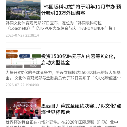
万6559亿韩元）增长了50.8%。特别是与去年9月累计消费额突破
录，接近今年的2300万目标。 朴成赫表示：“2200万的目标应该
的支持方案。 此外，预计将有大量民众前来观赛，政府将建立应
10万亿韩元相比，达成时间提前了约3个月。 6月一个月，外国游
"韩国版科切拉"将于明年12月举办 预
可以轻松超越，个人认为2300万也是有可能的。”他密切关注入
对突发情况的危机管理和响应机制，以保障国民安全。 借此赛事
客的信用卡消费额为2万544亿韩元，同比激增66.4%。继5月之
计吸引20万外国游客
境人数、地方机场入境客增速、国际航班座位供应量、邮轮入境等
还将推动来韩旅游和体育交流的活跃。文化体育部考虑到日本国内
后，连续两个月超过2万亿韩元。 外国游客的足迹从集中在首都圈
市场变化指标。 ◆ 韩国旅游也应该合理定价 他指出，随着市场的
对“K-文化”的高度关注，将在名古屋港附近的“Live
向地方扩散，这一点也令人鼓舞。根据韩国文化旅游研究院的
韩国文化体育观光部27日宣布，定位为“韩国版科切拉
增长，韩国旅游面临的问题也不容忽视。最大的困扰是“首都圈集
Nagoya”设立宣传K-文化和K-体育的韩国馆。在亚残运会期间的
《2026年第二季度外来游客调查（初步）》结果，来韩外国人的
（Coachella）”的K-POP大型综合节庆“FANOMENON”将于明
中”和“价格竞争力”。 虽然首尔因人流涌入而担心过度旅游，
10月20日，将举办各国残奥委员会（NPC）、亚洲残奥委员会
地区访问率达34.2%，较去年同期（31.4%）上升了2.8个百分
年12月2日至12日在位于首尔市道峰区仓洞的首尔竞技场（Seoul
2026-07-27 23:38:14
但地方的住宿设施却严重不足。更大的问题是，低价产品的收益往
（AsPC）等参加的体育交流活动“韩国之夜”。 文化体育部体育
点。 通过地方机场入境的外国人数大幅增加也引人注目。6月一个
Arena）和京畿道高阳市国际会展中心（KINTEX）第二展览馆首
往依赖于购物行程来弥补。 “韩国旅游现在应该自信地合理定
合作官姜大金表示：“国家代表队将在此次亚运会和残运会上充分
月，通过金海、 대구、济州、清州等地方机场入境的外国人数为
次举办。 韩国大众文化交流委员会当天召开记者会公布了上述计
价。我们需要的不是削价竞争，而是内容的竞争。” 公社今年建
发挥准备的实力，确保我们的国民安全观赛，提前审查可能出现的
39万5246人，同比去年同月（27万7454人）增长了42.5%。考虑
划。该委员会由文化体育观光部长官崔辉荣与JYP娱乐音乐制作人
立了一个新的旅游服务检查体系，选拔了50名参与者组成的“网络
问题，并与相关机构协作，进行系统性支持。” 在2日，体育会已
到同一时期首都圈机场入境客增幅为18.2%，这一增长势头显著。
朴轸永共同担任委员长。委员会方面表示，此举旨在整合韩国文化
投资1500亿韩元于AI内容等K文化，
检查小组”，负责检查全国主要旅游地的接待情况。检查结果将反
发布了参加此次亚运会的国家代表队广告出演（规则40）及比赛服
此外，6月访问韩国的外国游客总数为199万人，同比增加
产业资源，打造具有全球影响力的代表性大型文化活动，带动旅
启动大型基金
馈给地方政府，以便进行现场改进。 ◆ K-文化、医疗、MICE相结
装、设备（规则50）指南，启动了对运动员权益的保护措施。 亚
23.1%。因此，今年上半年累计访韩游客达1071万人。 文化体育
游、文化内容等相关产业协同发展。 “FANOMENON”是集K-
合……延长地方停留 朴成赫强调，K-文化、医疗旅游和MICE应与
洲奥林匹克理事会（OCA）为保护亚运会的商业价值和官方赞助商
观光部旅游政策室长姜正源表示：“上半年访韩旅游市场的快速增
POP演唱会、粉丝奖项评选及韩国文化（K-文化）展览体验于一体
为提升K文化的全球竞争力，将设立规模达1500亿韩元的超大型基
地方旅游相结合，以吸引游客体验周边地区并延长停留时间。
权益，同时保障参与者的权益，遵循国际奥林匹克委员会（IOC）
长，是不可替代的‘K-文化’魅力与政府、旅游业界努力相结合的
的综合节庆，其名称由“粉丝”（Fan）与“现
金。 文化体育观光部与金融委员会于22日发布了“K文化增值基
“我认为K-POP已经接近主流，但各国正在学习K-POP的制作系
奥林匹克宪章原则。因此，体育会为运动员、教练员、项目团体、
结果。”他还表示：“地方机场入境客及消费额的增加等也是令人
象”（Phenomenon）组合而成，寓意“由粉丝缔造的文化现
金”运营公司的招募公告。 该基金为国民成长基金，旨在投资于K
统，发展自己的内容，随时可能面临挑战。” 他提出的解决方案
2026-07-22 19:04:00
赞助商及非赞助商等提供了遵守复杂国际规定的标准指导。※ 本
鼓舞的成果。文化体育观光部将继续不遗余力地支持政策，使整个
象”，强调粉丝不仅是内容消费者，更是推动K-文化全球传播的重
文化产业及人工智能（AI）内容和技术。文化部将出资500亿韩
是通过“交叉销售”增加消费，并通过“升级销售”提高服务质
报道经人工智能（AI）系统翻译与编辑。
韩国成为‘K-旅游’的舞台。”※ 本报道经人工智能（AI）系统
要力量。 根据计划，12月2日将举办开幕前夜庆典，3日至12日举
元，产业银行和先进战略产业基金将共同出资300亿韩元，目标是
量。 “游客不仅要到演出场所，还要体验当地的美食、街道和独
翻译与编辑。
行正式活动。届时，预计明年5月竣工的首尔竞技场将连续两周举
吸引700亿韩元以上的民间资金，形成1500亿韩元的规模。 此
特故事。”因此，旅游公社也在与娱乐公司和地方旅游内容进行策
办大型K-POP演唱会，邀请韩国及海外知名歌手同台演出，并举办
前，文化部已运营母基金文化账户、电影账户及K内容·媒体战略
墨西哥开幕式至纽约决赛…'K-文化'点
划。 医疗旅游和MICE也被视为增加地方停留和消费的领域。朴成
以粉丝文化为主题的颁奖典礼，由艺人或品牌代表粉丝团体领奖，
基金等，但大多数规模在500亿韩元左右，限制了对制作成本高的
赫表示：“过去提到医疗旅游时，大家只想到整形外科，但现在已
燃世界杯舞台
表彰过去一年影响力最大的粉丝群体。 高阳KINTEX第二展览馆将
大型内容的投资。这次将整体基金规模扩大至1500亿韩元，预计
经不再是这样。”从重症治疗到健康检查、牙科等领域的范围都在
举办多位艺人参演的音乐节，以及涵盖美食、美妆、时尚、网络漫
将实现大规模投资。 该基金将分为AI·知识产权（IP）领域和内容
扩大，去年医疗游客首次突破200万人。公社最近完成了中亚的路
世界杯的舞台正在向场外延伸。在2026年国际足联（FIFA）北中
画、影视、动漫等领域的K-文化展览和互动体验活动，同时配套举
创新领域进行运营。首先，1000亿韩元规模的AI·IP领域将投资于