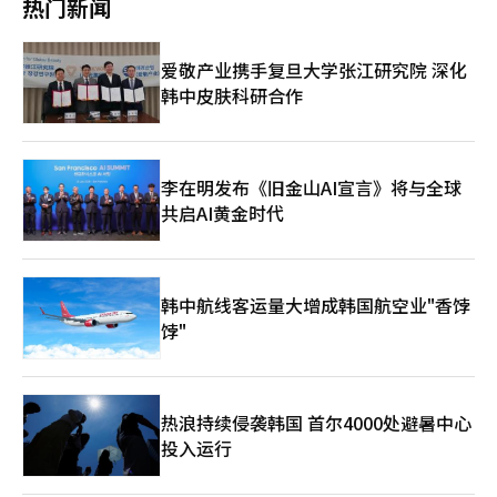
也关注到前总统的戒严相关调查及其引发的政治两极化、柬埔寨诈
热门新闻
市场和科技平台；欧洲在工业自动化和技术标准方面占据优势；日
增长”阶段。 韩国免税店也开始强化“K-文化体验式消费”模
游资产。”※ 本报道经人工智能（AI）系统翻译与编辑。
西哥城查普尔特佩克公园的全球村中，将设立与韩国旅游资源和K
骗事件、Coupang事件等对韩国国家形象的负面影响，并指出环
本依然在材料、装备和精密制造领域保持深厚实力。 在这样的国
式。位于首尔小公洞的乐天免税店近期重新出现排队景象，现场除
内容相结合的韩国宣传馆。国立中央博物馆的MU:DS特别展也将展
境、社会、透明管理（ESG）以及劳动、产业安全问题是韩国的结
际竞争环境下，仅靠成本优势和制造能力已不足以支撑韩国未来的
中国游客外，还能看到来自印度尼西亚等东南亚国家的游客体验K-
示结合韩国传统与现代感的文化产品。在世界杯期间，各国展示本
构性弱点。 此外，由于此次分析采用了人工智能，可能存在一定
爱敬产业携手复旦大学张江研究院 深化
发展。韩国必须推动制造业向智能化、高附加值方向转型，而人工
美妆产品。数据显示，今年第一季度乐天免税店中国自由行游客销
国文化的方式也各不相同。在墨西哥城查普尔特佩克公园建立的全
程度的分类错误。由于人类分析师对6万多篇文章进行全面审核在
韩中皮肤科研合作
智能芯片、物理AI（Physical AI）和制造业AI转型（AX）正是实现
售额同比增长68%，越南游客销售额更同比激增255%。 与此同
球村中，各国以各自的文化资产与观众见面。尽管越南并非晋级
物理上是不可能的，因此分析结果应在平均值和统计汇总层面进行
这一目标的重要路径。 在未来国家战略布局中，人工智能芯片应
时，新世界免税店通过K-美妆体验、K-POP周边等内容吸引外籍游
国，但作为特邀国以传统美食与当地观众建立联系，而韩国则以K-
解读。
成为第一支柱。韩国已经拥有世界领先的存储芯片产业，但未来竞
客，其K-POP专区3月销售额较1月增长120%；新罗免税店则出现
pop、媒体艺术、传统文化产品、翻跳等结合传统与现代的K文化
争将不仅限于存储领域。AI加速器、高带宽存储器（HBM）、先进
中国团体游客明显回流，免税店周边重新出现旅游大巴排队场景，
作为差异化元素。围绕世界杯的K文化接触点也在不断扩大。TWS
封装技术、边缘AI芯片、车载AI处理器以及下一代低功耗半导体，
店内针对团体游客的箱装化妆品与保健食品销售也明显增加。 业
李在明发布《旧金山AI宣言》将与全球
的代表队应援歌、李在的韩语歌词、Lisa的全球合作舞台、BTS的
都将成为决定国家竞争力的重要赛道。 人工智能芯片不仅是出口
内认为，韩国免税行业未来竞争重点，正从单纯价格优势转向“K-
决赛中场秀，K-pop在本次赛事的主要场景中频频出现。加上墨西
共启AI黄金时代
产品，更是数字主权、产业主权和国家安全的重要基础。谁掌握核
文化+体验式消费”模式，通过强化K-美妆、K-POP及韩流文化内
哥当地的K文化活动，世界杯不仅是比赛结果的舞台，也是各国文
心算力，谁就掌握未来产业发展的主动权。 第二支柱则是物理AI国
容吸引更多海外游客消费。
化共同消费的舞台。在足球热情与全球粉丝的交织中，K文化在世
家战略。人工智能正在从虚拟世界走向现实世界。从机器人、自动
界杯期间将会引发怎样的话题，值得关注。※ 本报道经人工智能
驾驶汽车到智能工厂、智慧港口、智慧农业和智慧城市，AI正在赋
（AI）系统翻译与编辑。
韩中航线客运量大增成韩国航空业"香饽
予实体经济新的生命力。 韩国拥有全球少有的完整制造业体系，
包括半导体、汽车、造船、电池、电子和机械产业。如果能够将这
饽"
些优势与人工智能深度融合，韩国完全有机会成为全球物理AI应用
和创新的重要中心。 未来的韩国工厂应能够自主预测故障、优化
生产流程；港口能够实现智能调度；农业能够依靠AI实现精准种
植；城市能够通过智能系统提升运行效率。物理AI不仅是技术升
热浪持续侵袭韩国 首尔4000处避暑中心
级，更可能成为韩国制造业的“第二颗心脏”。 第三支柱是制造
投入运行
业AX战略。所谓AX，并非简单地在企业中安装人工智能软件，而
是通过AI重塑设计、生产、物流、能源管理、质量控制和售后服务
的全生命周期。 数字化转型解决的是数据采集问题，而AI转型解决