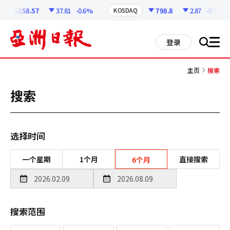
코
인
6258.57
37.81
-0.6%
798.8
2.87
-0.36%
KOSDAQ
정
보
all
登录
搜
men
索
主页
搜索
搜索
选择时间
一个星期
1个月
直接搜索
6个月
搜索范围