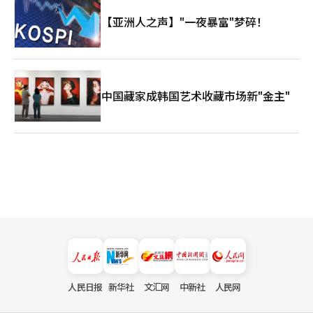
二十年甚至更长时间的战略投资。半导体工厂、数据中心和基础研
究平台往往需要巨额资金支持。韩国必须建立鼓励创新、容忍失
【亚洲人之声】"一夜暴富"梦碎！
败、支持长期研发的金融体系，为未来产业发展提供稳定资本来
源。 纵观世界历史，伟大的国家从来不是因为规模庞大而伟大，
而是因为能够在时代变革中创造新的发展模式。韩国曾创造“汉江
奇迹”，完成民主化转型，实现数字化崛起。今天，新的历史机遇
再次摆在面前。 从人工智能芯片到物理AI，从制造业AX到全球人
中国藏家成韩国艺术收藏市场新"金主"
才开放战略，这不仅是一套产业政策，更是一份面向未来的国家发
展蓝图。从“生存韩国”走向“伟大韩国”，意味着韩国不再满足
于追赶世界，而是努力成为定义未来、塑造未来的重要力量。 历
史最终会记住的，不是那些畏惧变革的国家，而是那些敢于拥抱变
革、引领变革的国家。AI时代的大幕已经开启。对于韩国而言，真
正的考验或许才刚刚开始，而真正的机遇，也正从此刻开始。
人民日报
新华社
文汇网
中新社
人民网