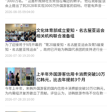
"3000万名。" 这是朴成赫社长常挂在嘴边的数字。 他在就职座谈
会上提出了到2028年实现3000万外国游客的目标。尽管有声音担
忧这一目标偏重于数量而非质量，但朴成赫强调了市场规模的重要
2026-08-05 09:04:00
性。 在上月28日于首尔中区的韩国旅游公社首尔中心，朴成赫反
复强调：“我们必须创造一个3000万的市场。”他解释说，市场
扩大将促进航空、住宿等旅游基础设施的增加，吸引更多的民间投
资，进而推动地方消费和投资的增长。 自今年1月初上任以来，他
文化体育部成立爱知·名古屋亚运会
已走访全国各大旅游现场。作为在广告公司工作了30多年的全球营
相关机构联合准备组
销专家，他对旅游产业的复杂性有了深刻的认识。 朴成赫表
示：“外界通常将旅游视为一个愉快和幸福的行业，但实际上它涉
为了迎接将于9月开幕的“第20届爱知·名古屋亚运会及第5届爱
及航空、住宿、内容、服务等多个领域，复杂程度不亚于半导体行
知·名古屋亚残运会”，政府已开始为韩国代表团的支持进行全面
业。” 他指出，旅游产业的整体发展需要多个领域的共同成长，
准备。 文化体育部宣布，已成立由外交部、统一部、反恐中心、
2026-07-30 19:20:00
包括航空、住宿、旅行社、内容、交通和地方政府等。朴成赫在上
疾病管理厅、韩国体育会、韩国残疾人体育会等参与的“爱知·名
任初期就提出了“生态系统”的概念。 “韩国旅游公社应当成为
古屋亚运会及残运会相关机构联合准备组”，并于30日召开第一次
旅游生态系统的核心。作为一个以销售为使命的公共机构并不多
会议。 爱知·名古屋亚运会将于9月19日至10月4日举行，预计将
见，因此公社需要超越宣传，拓展为销售机构。” ◆ “不是宣
有来自45个国家的1万5000余名运动员参赛。韩国将派出1100余
上半年外国游客信用卡消费突破10万
传，而是销售”……扩大市场以推动基础设施 朴成赫将自己在民
名运动员参加41个项目。紧接着，亚残运会将于10月18日至24日
亿韩元，比去年提前3个月
间积累的营销经验应用于公社的工作中。 “在民间，基础设施建
举行，预计将有来自45个国家的4000余名运动员参赛，韩国将参
成后不会无条件等待顾客的到来。我在地方走访时，听到最多的一
加18个项目，共计300余名运动员。 此次第一次会议将综合检查运
今年上半年，来韩外国游客的国内信用卡消费额突破10万亿韩元，
句话就是‘只有游客来了，交通才会改善，住宿设施才会建
动员队伍的竞技状态和安全保障，确保比赛准备情况和支持现状。
为内需经济复苏做出了贡献。评估认为，访韩旅游市场不仅在数量
设’。” 他将3000万的目标比作保龄球的中间瓶，强调必须明确
特别是本次比赛将在爱知、东京、静冈等5个合作区域（集群）分
上扩张，在旅游消费和地区访问率等质量方面也显示出显著增长。
2026-07-28 20:10:00
中心目标，才能带动其他成果的跟进。 今年，来韩旅游市场持续
散举行，爱知县内也将分为名古屋市和知多市等5个区域。考虑到
根据28日文化体育观光部的数据，今年1月至6月，上半年外国信
增长。今年上半年，来韩外国游客达到1071万人，同比增长
不设单一运动员村，而是根据区域分散设置集装箱、游轮、酒店等
用卡旅游消费累计额为10万389亿韩元。 这一数字较去年同期（6
21.3%。如果这一趋势持续，预计将超过去年的1894万的年记
运动员村的特殊性，准备组将基于区域中心讨论行政和医疗等细致