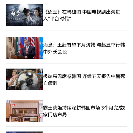
的是智能决策问题。如果韩国能够率先完成制造业AX，不仅能够
《逐玉》在韩破圈 中国电视剧出海进
出口产品，更能够向世界输出先进制造模式、工业软件平台和智能
生产体系，从“制造大国”迈向“智造强国”。 然而，决定未来
入"平台时代"
竞争胜负的关键因素仍然是人才。历史已经证明，硅谷之所以成为
全球创新中心，并非因为美国拥有更多土地，而是因为全球最优秀
的人才汇聚于此。 AI时代最宝贵的资源不是石油，不是矿产，而是
高水平科学家、工程师、创业者和创新人才。 韩国拥有“K文
消息：王毅有望下月访韩 与赵显举行韩
化”这一独特优势。从K-POP、韩剧到韩国美食和文化产品，韩国
已成功塑造全球影响力。然而，文化影响力不能停留在消费层面，
中外长会谈
更应转化为人才吸引力。 未来的韩国应成为全球青年向往的创新
目的地。来自世界各地的优秀学生能够在韩国学习AI与半导体技
术；国际科研人才能够在韩国开展研究；外国创业者能够在韩国创
办企业。这不仅需要文化吸引力，更需要开放包容的人才政策、国
极端高温席卷韩国 连续五天报告中暑死
际化教育体系以及便利的长期居留制度。 与此同时，教育体系也
亡病例
必须进行深刻改革。AI时代不再需要单纯擅长标准答案的人才，而
需要具备创新能力、跨学科思维和问题定义能力的人才。未来教育
应打破学科壁垒，将人工智能、工程技术、人文科学和艺术创造力
融合培养。 地方发展战略同样需要重构。未来韩国不可能仅依靠
霸王茶姬持续深耕韩国市场 3个月完成8
首都圈支撑国家竞争力。半导体产业集群、数据中心、智能制造基
地和AI实验园区应当在全国范围布局。地方振兴的核心不再是财政
家门店布局
补贴，而是未来产业落地。只有让人工智能与地方特色产业深度结
合，才能真正破解地方人口流失和经济衰退难题。 此外，资本市
场也必须具备长期主义思维。人工智能时代的竞争需要持续十年、