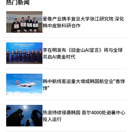
热门新闻
物。此外，通过NSF的独立测试协议，还确认了其对环境激素和农
药、除草剂相关物质等80余种额外污染物的过滤性能。 韩国安利
相关人士表示：“此次认证意味着易泉在170种以上污染物的过滤
爱敬产业携手复旦大学张江研究院 深化
性能得到了NSF的官方验证。”并表示：“未来将持续推出让消费
韩中皮肤科研合作
者安心使用的产品和解决方案。” 此外，易泉净水器是韩国安利
在2024年进行更新后推出的产品，采用UV-C LED技术，具备防止
细菌和病毒等微生物滋生的净水系统。其过滤器更换方式简化，提
高了便利性，并通过专用移动应用程序实时查看水使用量和过滤器
寿命。该产品根据厨房环境分为转换型和出水型两种。※ 本报道
李在明发布《旧金山AI宣言》将与全球
经人工智能（AI）系统翻译与编辑。
共启AI黄金时代
韩中航线客运量大增成韩国航空业"香饽
饽"
热浪持续侵袭韩国 首尔4000处避暑中心
投入运行