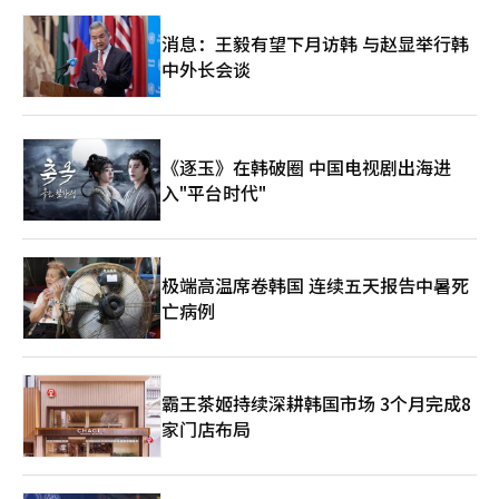
消息：王毅有望下月访韩 与赵显举行韩
中外长会谈
《逐玉》在韩破圈 中国电视剧出海进
入"平台时代"
极端高温席卷韩国 连续五天报告中暑死
亡病例
霸王茶姬持续深耕韩国市场 3个月完成8
家门店布局