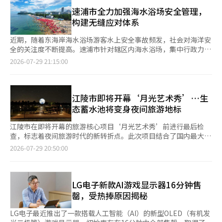
广场外观上打造“乐天城光影”，预计于12月公开。该媒体立面宽
继续对海外直购产品进行安全性调查，以防止有害产品流入国
次。改造完成后，将打造成为集休憩、文化体验于一体的开放式公
77米、高21米，总面积为1614平方米，几乎相当于4个篮球场的大
速浦市全力加强海水浴场安全管理，
内。”※ 本报道经人工智能（AI）系统翻译与编辑。
共空间，进一步提升明洞商业区的公共服务功能。 近年来，每逢
小，采用能够实现4K视频的高性能LED面板。 这一面积超过了新
构建无缝应对体系
圣诞季，乐天百货、新世界百货等韩国百货企业都会利用明洞门店
世界百货本店外墙上安装的1292.3平方米的新世界广场。新世界广
外立面打造大型视觉装置，吸引大量市民和游客前往，已成为明洞
场自2024年11月开幕以来，全年播放圣诞视频以及K文化和媒体艺
近期，随着东海岸海水浴场游客水上安全事故频发，社会对海洋安
冬季的重要景观之一。今年随着超大型媒体幕墙正式启用，预计将
术内容。 乐天城光影将作为“城市型娱乐屏幕”，播放乐天百货
全的关注度不断提高。速浦市针对辖区内海水浴场，集中行政力量
进一步丰富明洞夜间城市景观，提升商圈对国内外游客的吸引力。
的季节性活动和文化、艺术、娱乐内容。公司表示，已提高了白天
强化以预防为中心的安全管理和快速救援、应急转运体系，致力于
2026-07-29 21:15:00
乐天百货相关负责人表示，公司将持续推进商业空间创新与文化内
的可视性和可见角度，使得在最大1公里外也能看到屏幕。 乐天百
营造安全的夏季避暑胜地。 速浦市在海水浴场开幕前，系统分析
容融合，不断提升消费者体验，进一步增强乐天明洞商业综合体作
货计划于11月首先发布以歌德小说《年轻的维特之烦恼》为题材的
风险因素，进行风险评估，并据此调整游泳区域，科学合理地配置
为首尔代表性购物和旅游目的地的竞争力。
预告视频。12月正式运营后，还将用于连接本馆、艾维纽尔和英广
安全管理人员和救援设备，建立并运营科学、系统的安全管理体
场的圣诞景观演出。 地下空间也将进行改造。乐天百货将于8月开
系。 速浦市表示，已与警方、消防、海洋警察等相关机构建立紧
江陵市即将开幕‘月光艺术秀’…生
始对本店地下1层的“宇宙能量广场”进行重新装修。该空间自
密的协作体系，强化现场安全管理，确保游客在速浦、外翁池、灯
态蓄水池将变身夜间旅游地标
1988年新馆开业以来，一直是连接地铁2号线乙支路入口站与本店
台、青湖等四个海水浴场安心游玩。 市政府在海水浴场开幕前，
的主要通道。 这个840平方米的广场每天平均有约2万人流动，将
对各海水浴场的海底地形、水深变化、危险区域分布、现有安全设
江陵市在即将开幕的旅游核心项目‘月光艺术秀’前进行最后检
引入展示乐天城明洞历史的标志性雕塑和以首尔为主题的新内容。
施状况及适当的安全管理人员进行了综合调查。通过评估，将事故
查，标志着夜间旅游时代的新转折点。此次项目结合了国内最大规
改造完成的空间预计将在今年年底公开。 乐天百货进行本店空间
发生可能性较高的区域排除在游泳区域之外，仅允许相对安全的区
模的LED月亮雕塑和基于人工智能（AI）的体验内容，旨在将以白
2026-07-29 20:50:00
创新的背景是外籍顾客的快速增长。今年上半年，本店的外籍顾客
域供游客使用。 特别是在水深1.5米以内的区域，设置了安全浮
天为中心的旅游模式扩展至夜间，提升江陵的旅游竞争力。 江陵
销售较去年同期增长了140%。外籍顾客在整体销售中所占比例也
标，方便游客直观确认安全的游泳区域。这些设施预计将对带小孩
市于29日下午5时在市政府8楼会议室召开了‘月光艺术秀内容制
达到了30%。 乐天百货代表郑炫锡表示：“乐天城明洞将通过媒
的家庭游客以及游泳经验不足的游客的安全保障起到重要作用。
作及系统建设项目’的最终报告会。 此次报告会由江陵市市长金
体立面等差异化空间创新和内容持续扩展，力争成为国内外顾客首
现场安全管理人员也得到了大幅增强。 截至7月22日，速浦市共运
仲南及市政府相关人员与项目执行机构DotMill的主要负责人出
LG电子新款AI游戏显示器16分钟售
选的国内最佳购物和旅游地标。”※ 本报道经人工智能（AI）系统
营53名水上安全管理人员。其中，速浦海水浴场集中配置46名，
席，全面检查设施建设现状和运营计划。特别是将重点关注观众的
罄，受热捧原因揭秘
翻译与编辑。
外翁池、灯台、青湖海水浴场各有3名安全管理人员在岗。 他们在
移动路线、安全管理措施、便利设施运营、维护管理体系等实际开
水边和海上巡逻，关注游客安全，发生溺水时进行救援和急救，并
幕后运营过程中所需的事项，并确认补充点。 该项目是江陵市推
LG电子最近推出了一款搭载人工智能（AI）的新型OLED（有机发
在天气恶化时实施入水管控和安全指引，承担多项职责。最重要的
动的旅游核心项目之一，总投资达5.1亿韩元。项目地点位于江陵