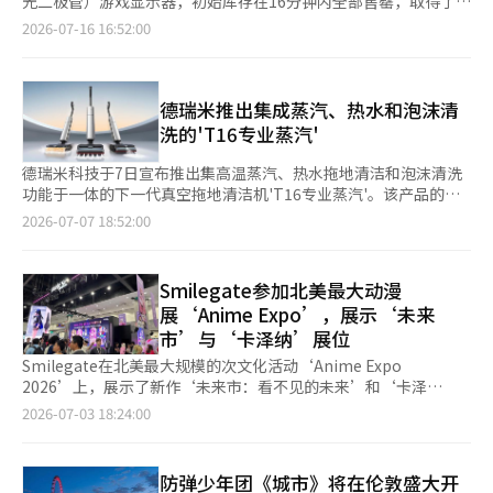
光二极管）游戏显示器，初始库存在16分钟内全部售罄，取得了成
是，他们专注于在事故发生前预防潜在风险。 速浦市对游客最常
市竹轩洞709号的生态蓄水池，旨在与现有的代表性文化遗产旅游
功。公司计划通过这一受欢迎的OLED游戏显示器，争取在OLED
2026-07-16 16:52:00
光顾的速浦海水浴场，实施了时间段定制化的安全管理体系。 由
地如乌竹轩和仙桥等结合，构建夜间旅游内容。 尽管江陵拥有乌
显示市场中占据主导地位。 超出预期的爆发性需求……“引入AI功
于速浦海水浴场允许夜间游泳，市政府建立了白天、夜间及深夜的
竹轩、镜浦、仙桥、安目海滩等丰富的旅游资源，但游客的活动主
能提升通用性”负责OLED游戏显示器新产品开发的金富英在首尔
特别值班制度，确保安全管理持续进行。白天有26名安全管理人员
要集中在白天。因此，市政府制定了扩大夜间可享受的内容，以延
汝矣岛LG双子塔接受本报记者采访时表示：“销售记录显示，平
值班，夜间则有10名专门配置。此外，从午夜至早上9点，夜间和
长游客停留时间并促进地方经济的战略。 月光艺术秀的最大亮点
均每2.4秒就售出一台。”他还提到：“由于需求超出预期，目前
德瑞米推出集成蒸汽、热水和泡沫清
清晨的专职安全管理人员轮流值班，以应对夜间可能发生的安全事
是将在生态蓄水池下重岛上安装直径10米的大型LED月亮雕塑。作
库存不足，我们正在尽量增加生产。”该公司在2026年国际消费
洗的'T16专业蒸汽'
故。 这一措施反映了近年来夜间游泳游客增加的旅游趋势，是为
为国内最大规模的设施，它将在夜空背景下呈现出巨大的月亮升起
电子展（CES）上首次发布的39英寸“LG UltraGear Evo AI
了最大限度减少时间段内的安全空白。 夜间安全设施也得到了进
的壮观场景，并通过华丽的媒体艺术和灯光演出，期待成为江陵新
OLED游戏显示器”于今年5月正式在国内上市。金富英指出，成
德瑞米科技于7日宣布推出集高温蒸汽、热水拖地清洁和泡沫清洗
一步加强。 在允许夜间游泳的区域，设置了20个发光二极管
的夜间景点。 围绕大型月亮雕塑展开的沉浸式媒体艺术秀将由
功的关键在于引入了“AI超分辨率”技术。即使连接低配置的PC
功能于一体的下一代真空拖地清洁机'T16专业蒸汽'。该产品的特
（LED）安全浮标，以便在黑暗环境中也能轻松确认位置。而在不
光、影像和音乐结合而成的复合内容构成。该项目将创造一个自然
或笔记本电脑，输入的视频也能实时修正，接近5K级别的画质。
点在于能够通过一款设备解决地面杀菌、油污和日常污染、宠物气
2026-07-07 18:52:00
允许游泳的区域，则配置了专门的安全人员，负责入水管控和游客
与尖端数字技术相结合的新型夜间文化空间，为市民和游客提供不
他表示：“消费者无需购买昂贵的图形处理器（GPU），就能最大
味管理等多种清洁需求。新产品采用了蒸汽杀菌技
引导，专注于事故预防。 近期，东海岸水母频繁出现，部分地区
同寻常的体验。 此次项目特别引入了积极利用人工智能（AI）技术
限度地发挥高规格OLED显示器的性能，从而提升了通用性。”通
术'SaunaClean™'，结合90℃热水拖地清洁和泡沫清洗功能，形成
甚至报告了鲨鱼出没的案例，因此对有害海洋生物的防范也得到了
的参与型程序，以实现差异化。 代表性内容‘寻找我的月亮’是
过这一技术，显示器不仅限于游戏，还能在设计、视频编辑等多个
了'三重水清洁系统'。通过200℃的锅炉加热产生的高温蒸汽，可
加强。 速浦市在所有海水浴场的游泳区域内，设置了总长1.3公里
Smilegate参加北美最大动漫
一个观众亲自参与的体验项目。16岁以下的观众将获得未来的形
领域得到广泛应用，消费者的需求因此增加。公司表示，游戏显示
以有效去除地面的细菌和尘螨，并用最高90℃的热水清洗粘稠的油
的有害生物防护网。 各海水浴场的设置规模为：速浦海水浴场600
象，而16岁以上的观众则将获得童年时的形象，AI将生成并提供这
展‘Anime Expo’，展示‘未来
器的销售占LG电子显示器整体销售的近一半，增长势头迅猛。LG
污和日常污染。该产品还为养宠家庭设计了专用功能。泡沫清洗功
米，外翁池海水浴场200米，灯台海水浴场300米，青湖海水浴场
些图像。生成的图像可以保存在个人智能手机上，为访客带来特别
市’与‘卡泽纳’展位
电子强调专注于AI的正向功能。与中国和台湾等部分竞争对手将AI
能能够将基于生物酶的泡沫清洁剂集中喷洒在污染区域，帮助去除
200米，旨在阻止水母和鲨鱼等有害生物进入游泳区域。 为应对突
的回忆。 体验并未止步于此。观众在镜浦台一带完成与月亮相关
应用于告知敌人位置或脚步声的作弊技术不同，LG电子将AI的本
地面污垢和宠物气味。公司表示，通过根据污染类型灵活使用蒸
Smilegate在北美最大规模的次文化活动‘Anime Expo
发的急救患者，速浦市还建立了完善的医疗支持体系。 在速浦海
的印章任务后，兑换优惠券即可将自己生成的图像直接发送到重岛
质聚焦于画质和音质的最大化。此次新产品配备了三项功能：包括
汽、热水和清洁泡沫，能够实现比传统拖地清洁更卫生的地面管
2026’上，展示了新作‘未来市：看不见的未来’和‘卡泽
水浴场中门出入口，海水浴场运营期间每天从下午4点到午夜，配
上安装的大型LED月亮屏幕上。自己的脸出现在巨大的月亮上，这
即使连接低配置PC也能实现5K级高画质的“AI超分辨率”；根据
理。清洁性能和空间利用性也得到了增强。T16专业蒸汽具备最高
纳’的展位，积极拓展全球用户。 Smilegate于7月2日（当地时
备一辆由护士和司机共同乘坐的救护车，确保在消防救护车不在现
2026-07-03 18:24:00
种独特的体验在以往的媒体艺术中并不常见，预计将受到家庭游客
文档、视频等内容自动优化画面的“AI定制画质”；以及根据情况
30,000Pa的吸力，采用9.85厘米超薄设计和最大180度的倾斜结
间）开始在美国洛杉矶举行的‘Anime Expo 2026’上正式运
场的时间内，急救和医院转运能够迅速进行，最大限度减少医疗空
和年轻一代的高度欢迎。 市政府期待这种参与型程序不仅能提高
清晰分离声音的“AI声音增强”。 最适合游戏的OLED显示
构，能够清洁床下、沙发等低矮空间，并能自动检测地面污染程
营‘未来市’和‘卡泽纳’展位，活动将持续四天。 ‘未来
白。 此外，各社区居民中心也对辖区内的海岸和港口进行不定期
访客的满意度，还能通过社交网络服务（SNS）带来自然的宣传效
器……“作为高附加值产品扩大需求”在高端显示器市场，OLED
度，调节吸力和水使用量。为减少产品维护负担，该产品还配备
市’展位设在西厅，包含游戏体验区、四面LED体验区和360度拍
巡逻，积极参与安全管理活动。 速浦市强调，严格的现场管理和
果。独特的内容将引导拍照和录像，成为在网上宣传江陵夜间旅游
防弹少年团《城市》将在伦敦盛大开
显示器的增长速度非常快。根据全球市场研究机构Omdia的数据，
了'双重加热自清洁系统'。在高温蒸汽清洁后，刷头会自动清洗至
照区等多种互动内容，让访客能够亲身体验游戏的世界观。 在4日