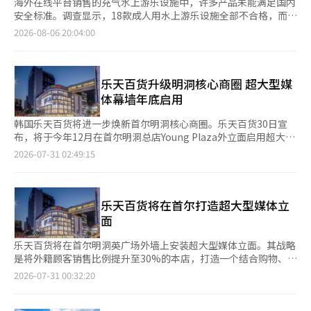
海外在线平台销售的充气水上游乐设施中，许多产品未能满足国内
安全标准。调查显示，18款成人用水上游乐设施全部不合格，而在
20款儿童产品中，有18款被判定为不合格。工业和贸易部国家技
2026-08-06 20:04:00
术标准院于6日表示，针对海外直购平台上销售的儿童产品、生活
用品和电器等484款产品进行调查，发现有94款产品不符合国内安
全标准，已采取措施阻止其流通。此次调查的整体不合格率为
19%，是今年上半年国内流通产品平均不合格率5%的约4倍。调
乐天百货升级明洞核心商圈 超大型媒
查主要集中在夏季需求较大的水上游乐设施和幼儿及儿童用纺织品
体幕墙年底启用
等。在228款儿童产品中，有51款未能满足安全标准。具体品类包
括21款水上游乐设施、18款儿童纺织品、5款婴儿纺织品和3款儿
韩国乐天百货将进一步焕新首尔明洞核心商圈。乐天百货30日宣
童皮革产品。特别是儿童用充气水上游乐设施中，20款产品中有
布，将于今年12月在首尔明洞总店Young Plaza外立面启用超大型
18款不合格，不合格率高达90%。部分产品的管道厚度低于标
媒体幕墙，并同步推进连接乙支路入口站的Cosmonergy广场改
2026-07-31 02:49:15
准，或未配备在事故发生时能够保持浮力的辅助气室。在调查的33
造工程，通过数字内容展示与公共空间升级，进一步提升明洞商圈
款儿童外衣中，包括凉鞋、雨衣和帽子等，有13款被判定为不合
的购物、旅游和文化体验。 据了解，该媒体幕墙长77米、高21
格，记录了39%的不合格率。在111款生活用品中，有23款不合
米，总面积1614平方米，相当于近4个标准篮球场大小。项目采用
格。调查的18款充气水上游乐设施全部不合格，而电动滑板车和普
支持4K实时显示的高性能LED设备，即使在1公里外也能清晰观看
乐天百货将在首尔打造超大型媒体立
通滑板车各有2款未能满足安全标准。在145款电器中，有20款被
画面，将成为首尔市中心规模较大的数字媒体展示空间之一。 乐
面
判定为不合格。其中，发光二极管（LED）灯具最多，有10款不合
天百货表示，媒体幕墙将用于品牌季节性活动，并持续展示融合韩
格，其次是直流电源装置6款和电池3款。LED灯具的调查中，22
国文化元素的娱乐、艺术等数字内容。按照计划，今年11月将率先
乐天百货将在首尔明洞英广场外墙上安装超大型媒体立面。其战略
款产品中有10款不合格，不合格率为45%。国家技术标准院已在
公开以德国作家歌德的小说《少年维特的烦恼》为灵感制作的预告
是将外籍顾客销售比例提升至30%的本店，打造一个结合购物、旅
产品安全信息门户和消费者24上公开了94款不合格产品的信息，
影片，12月正式投入运营。 与此同时，Young Plaza也正在进行整
游和内容的城市地标。 随着新世界百货计划在2024年于本店外墙
2026-07-31 00:32:20
并建议海外直购平台运营商删除相关产品信息，同时请求海关阻止
体升级改造。除建筑外立面更新外，乐天百货还将于8月启动
推出超大型媒体立面“新世界广场”，明洞商圈内百货公司间的媒
其通关。国家技术标准院院长金大者表示：“海外直购产品未获得
Cosmonergy广场升级工程。该广场位于明洞总店地下1层与首尔
体内容竞争预计将更加激烈。 乐天百货于30日宣布，将在本店英
KC认证，购买前请仔细核对产品信息。”他还表示：“下半年将
地铁乙支路入口站之间，面积约840平方米，日均客流量约2万人