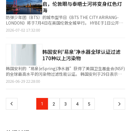
游客遵守安全规定同样重要。 市政府提醒游客在水上活动前务必
的新营销手段。 月光艺术秀将于9月1日江陵市民日首次向市民公
在800美元以上的高端显示器市场，OLED的市场份额从2022年的
启，伦敦眼与泰晤士河将变身红色灯
最高95℃并快速干燥，从而减少清洁后刷头维护的麻烦。产品还配
上午，将举行开发公司Control9的权世雄代表兼创意总监
确认天气信息、涌浪和离岸流的发生情况，并在气象预警生效或预
开。江陵市计划为了让市民和游客都能无负担地享受，全面免费运
2.4%增长到去年的60.6%，需求正向高附加值产品转移。尤其在
海
备了LED蓝光，方便用户识别肉眼难以看到的细微灰尘和污染物。
（CD）、赵顺九PD和金亨燮（血拉）AD参与的‘开发者对话’。
期有危险的情况下，绝对不要入水。对于儿童，即使在浅水区也必
营，无需提前预约。通过提高可达性，快速确立江陵作为代表性夜
游戏领域，消费者对OLED等高规格显示器的偏好较高。由于
通过专用应用程序，用户可以在手机上设置清洁模式和查看产品状
开发团队将介绍游戏开发理念和制作过程，与用户进行交流。 在
须有监护人陪同，并应遵守佩戴救生衣等基本安全规定。 如果被
防弹少年团（BTS）的城市型节日《BTS THE CITY ARIRANG-
间旅游景点的构想。 市政府预计，如果月光艺术秀成功运营，将
OLED面板结构无需背光，自发光的特性使其响应速度快、对比度
态。该产品支持最长72分钟的连续使用，确保一次充电可以清洁大
活动期间的3天内，还将举行知名插画师雷丘、卡罗里和卢卡参与
离岸流卷走，建议不要强行游向海岸，而应沿着海岸平行移动，脱
LONDON》将于7月4日在英国伦敦全城举行。 HYBE于1日公开了
对游客的住宿需求增加以及餐馆、咖啡馆、传统市场、巷子经济等
表现优异，适合快速画面切换和清晰画质至关重要的游戏环境。然
面积空间。德瑞米相关人士表示：“T16专业蒸汽将蒸汽、热水和
的绘画秀。每位艺术家将以自己的风格展示‘未来市’的角色。
离水流后再请求救援。同时，发现水母时应立即上岸，如被水母蜇
主要舞台伦敦眼和泰晤士河一带的预期效果图。伦敦的标志性地标
地方小商户的销售额产生积极影响。特别是如果与镜浦区和乌竹
2026-07-02 17:32:00
而，OLED面板也存在明显的局限性，目前尚不适合5K以上的超高
泡沫清洗技术集成于一款产品中，提供更卫生、更便捷的地面管理
特别是雷丘将在4日晚上参加单独的面板会议，与金亨燮AD共同进
伤，切勿用手摩擦伤口，应寻求现场安全管理人员或医务人员的帮
将被装饰成防弹少年团第五张专辑《阿里郎（ARIRANG）》的象
轩、仙桥的旅游相结合，停留型旅游路线将得到激活，预计将对地
分辨率。金富英表示：“总体方向是朝向显示技术的顶尖产品
体验。未来，我们将继续基于德瑞米独特的创新技术，持续扩展高
行现场绘画。展位还将向参与活动的观众赠送以‘未来市’为主题
助，接受适当的急救。 速浦市表示，今后在高浪、离岸流、天气
征色红色。 位于伦敦市中心的大观览车伦敦眼将在节日期间的夜
方经济产生广泛的影响。 此次最终报告会还将重点检查设施的安
OLED发展，但OLED在覆盖超高分辨率方面仍存在技术限
端智能家居体验。”※ 本报道经人工智能（AI）系统翻译与编辑。
的热饮和各种限量周边产品。 ‘卡泽纳’展位设在南厅前的大
恶化等危险情况下，将立即实施入水管控，并持续检查安全人员、
间高峰时段点亮红色灯光。整个圆形结构将用于展示防弹少年团的
全性和维护管理体系。大型LED设施和媒体设备的稳定运营和持续
制。”他还提到：“我们正在提升基于LCD的Mini LED产品，结合
厅，重现游戏的主要背景‘梦魇号’和战斗空间‘混沌’，提供身
救援设备、安全浮标和有害生物防护网等，尽最大努力预防事故发
音乐和新专辑的形象。 泰晤士河上将有一艘长约32米的巨型浮动
韩国安利'易泉'净水器全球认证过滤
管理至关重要，因此将详细确认运营人员的配置、设施检查体系和
光学距离为零的技术，以避免光晕现象。”LG电子计划通过加强
临其境的体验。 此次活动是‘卡泽纳’在北美的首次线下活动。
生。 李炳善速浦市市长表示：“速浦市根据风险评估，针对各海
船，船上装有《阿里郎》logo的雕塑。该雕塑将与大本钟等伦敦
观众安全保障措施等。 江陵市还在考虑将月光艺术秀与季节性活
170种以上污染物
AI驱动的游戏显示器产品线，争取在高端显示器市场中占据主导地
金亨燮PD和少水斌AD等开发团队将亲临现场，进行拍照和签名
水浴场的特点配置人员和设施，并与相关机构建立了紧密的应对体
夜景相结合，营造出美丽的景观。 在欧洲媒体中心Outernet，防
动结合，扩展为文化旅游内容。如果能增加与春秋节日及镜浦区活
位。金富英表示：“现在消费者希望通过一台显示器完成从游戏体
会，与当地用户直接互动。 在3日晚上举行的面板会议上，金亨燮
系。希望游客也能遵守安全人员的指引和安全事故预防规定，度过
弹少年团的内容也将进行播放。核心区域的NOW大楼将通过360度
动相结合的夜间节目，预计将进一步增强游客的流入效果。 金仲
韩国安利的“易泉(eSpring)净水器”获得了美国卫生基金会(NSF)
验到音频欣赏、视频创作和社交媒体分享的所有需求。”他强
PD、少水斌AD和柳汉京AD将讨论2D动画游戏的现状与未来，并
一个安全愉快的夏季假期。” 此外，速浦市表示将在夏季海水浴
屏幕和四层高的16K LED展示新专辑的音乐视频。 驻英韩国文化院
南江陵市市长表示：“此次最终报告会重点检查了现场动线、安全
的全球最高水平的污染物过滤性能认证。 韩国安利于29日表示，
调：“我们将根据这一需求，持续开发和应用新一代AI功能，打造
公开‘卡泽纳’的开发过程和幕后故事。※ 本报道经人工智能
场运营期间，持续加强与相关机构的合作体系，确保现场安全管理
将举办“标志性造型（Iconic Looks）”展览，展出2019年温布
管理和观众便利等实际运营所需的事项，我们将确保生态蓄水池在
其易泉净水器通过美国卫生基金会(NSF)的认证，确认其过滤能力
能够全面满足消费者在游戏与专业工作（设计、编辑等）之间多重
页
2026-06-29 22:28:00
（AI）系统翻译与编辑。
无缝推进，努力打造一个市民和游客都能安心游玩的安全海洋旅游
利体育场演出时成员们穿着的服装。同时，还将设有可以体验韩服
白天进行乌竹轩传统划船，夜间进行月光艺术秀，成为江陵的新地
达到全球NSF认证净水器中最多的“170种以上污染物过滤项
体验的产品。”
城市。 ※ 本报道经人工智能（AI）系统翻译与编辑。
的“连接休息室（Connect Lounge）”。 此外，还将设置“8大
标，为地方经济注入活力，做好最后的准备。” 此外，江陵市表
目”。 NSF是评估饮用水安全性和净水性能的美国非营利公共卫生
一
印章拉力赛”，连接音乐会场、伦敦眼、Outernet和饮食节等活
示将在9月1日市民日开幕后，将月光艺术秀培育为四季代表性的夜
和产品认证机构，运营国际上广泛使用的认证标准。 易泉净水器
动，参与者可以在伦敦各地移动，体验相关内容。 与此同时，防
间旅游内容，提升停留型旅游城市的竞争力，发展为地方经济振兴
于2024年推出，设计上保持水中矿物质，同时通过三重过滤系统
上
1
下
2
3
4
5
弹少年团的第五张专辑《阿里郎》在美国Billboard主流专辑榜
的核心旅游资源。※ 本报道经人工智能（AI）系统翻译与编辑。
去除污染物。第一阶段的预过滤器去除沉淀物和沉积物，第二阶段
《Billboard 200》中于7月4日排名第10，已在该榜单前10名停留
的防护网过滤微塑料、病原体和藻类等。最后的碳块过滤器负责去
一
了12周。 主打歌《游泳（SWIM）》在主打歌榜《Hot 100》中排
除全氟化合物和残留药物成分等多种污染物。 易泉净水器获得了
名第63，已连续14周上榜。※ 本报道经人工智能（AI）系统翻译
NSF/ANSI 42、53、401国际标准认证，能够过滤微塑料、铅、汞
页
与编辑。
等重金属、微囊藻毒素、全氟化合物、残留药物成分等约90种污染