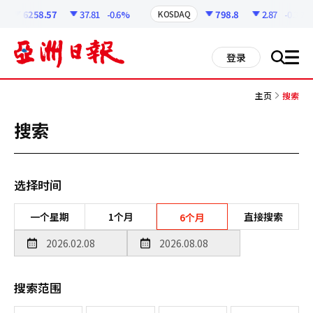
코
인
6258.57
37.81
-0.6%
798.8
2.87
-0.36%
KOSDAQ
정
보
all
登录
搜
men
索
主页
搜索
搜索
选择时间
一个星期
1个月
直接搜索
6个月
搜索范围