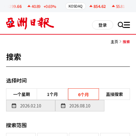
코
인
6299.66
40.89
+0.65%
854.62
55.81
+6.9
KOSDAQ
정
보
all
登录
搜
men
索
主页
搜索
搜索
选择时间
一个星期
1个月
直接搜索
6个月
搜索范围