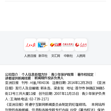
人民日报
新华社
文汇网
中新社
人民网
公司简介
个人信息处理方针
青少年保护政策
著作权规定
新闻稿件投诉负责人
读者提供新闻线索
亚洲日报
刊号 : 서울,아04336
注册日期 : 2014年12月29日
《亚洲
|
|
|
日报》发行人及总编辑 : 郭永吉、梁圭铉
地址 : 首尔市
钟路区钟路5
|
街13号三共大厦11楼
创刊日期 : 2007年11月15日
青少年保护负责
|
|
人 : 王海纳 电话 : 02-739-2171
《亚洲日报》将遵守互联网新闻委员会制定的伦理纲领。
本网站所
|
刊登的各种新闻、信息和各种专题专栏内容, 均受《著作权法》
保护,