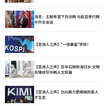
消息：王毅有望下月访韩 与赵显举行韩
中外长会谈
【亚洲人之声】"一夜暴富"梦碎！
【亚洲人之声】百年石狮跨海归乡 文物
共情续写中韩人文新篇
【亚洲人之声】比AI算力更稀缺的是人
才生态