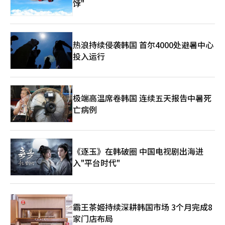
饽"
热浪持续侵袭韩国 首尔4000处避暑中心
投入运行
极端高温席卷韩国 连续五天报告中暑死
亡病例
《逐玉》在韩破圈 中国电视剧出海进
入"平台时代"
霸王茶姬持续深耕韩国市场 3个月完成8
家门店布局