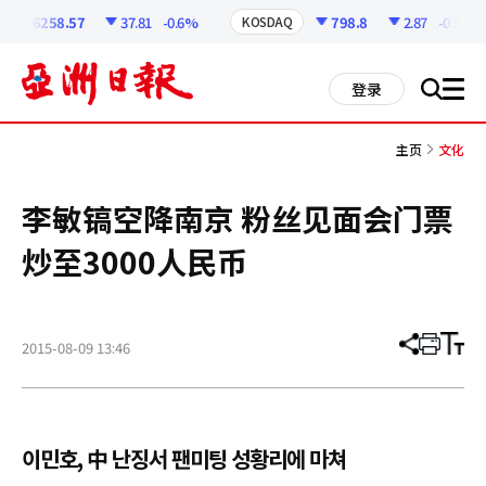
코
인
6258.57
37.81
-0.6%
798.8
2.87
-0.36%
KOSDAQ
정
보
all
登录
搜
men
索
主页
文化
李敏镐空降南京 粉丝见面会门票
炒至3000人民币
2015-08-09 13:46
分
打
调
享
印
整
文
大
章
小
이민호, 中 난징서 팬미팅 성황리에 마쳐