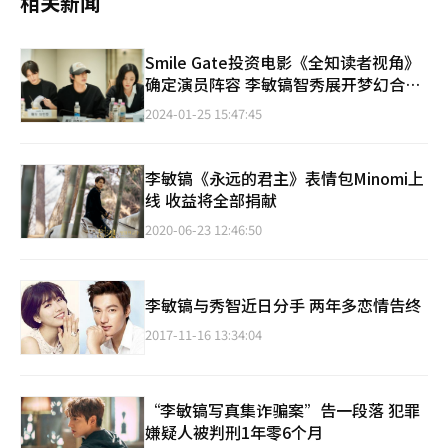
相关新闻
Smile Gate投资电影《全知读者视角》
确定演员阵容 李敏镐智秀展开梦幻合
作！
2024-01-25 15:47:45
李敏镐《永远的君主》表情包Minomi上
线 收益将全部捐献
2020-06-23 12:46:50
李敏镐与秀智近日分手 两年多恋情告终
2017-11-16 13:34:04
“李敏镐写真集诈骗案”告一段落 犯罪
嫌疑人被判刑1年零6个月