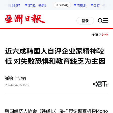
코
인
6258.57
37.81
-0.6%
798.8
2.87
-0.36%
KOSDAQ
정
보
all
登录
搜
men
索
主页
社会
近六成韩国人自评企业家精神较
低 对失败恐惧和教育缺乏为主因
崔锦宁 记者
2024-04-16 15:56
分
打
调
享
印
整
文
大
章
小
韩国经济人协会（韩经协）委托舆论调查机构Mono