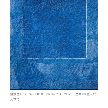
金焕基 山响 19-II-73#307 1973年 264×213cm [图片=国立现代
美术馆]