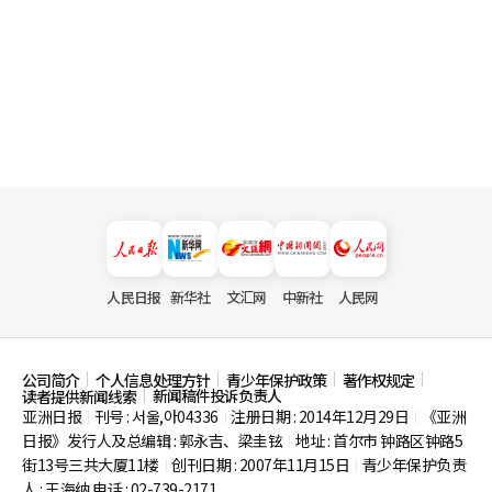
人民日报
新华社
文汇网
中新社
人民网
公司简介
个人信息处理方针
青少年保护政策
著作权规定
新闻稿件投诉负责人
读者提供新闻线索
亚洲日报
刊号 : 서울,아04336
注册日期 : 2014年12月29日
《亚洲
|
|
|
日报》发行人及总编辑 : 郭永吉、梁圭铉
地址 : 首尔市
钟路区钟路5
|
街13号三共大厦11楼
创刊日期 : 2007年11月15日
青少年保护负责
|
|
人 : 王海纳 电话 : 02-739-2171