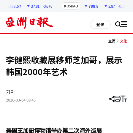
코
인
6258.57
37.81
-0.6%
798.8
2.87
-0.36%
KOSDAQ
정
보
all
登录
搜
men
索
主页
文化
李健熙收藏展移师芝加哥，展示
韩国2000年艺术
기자
2026-03-04 09:45
分
打
调
享
印
整
文
大
章
小
美国芝加哥博物馆举办第二次海外巡展