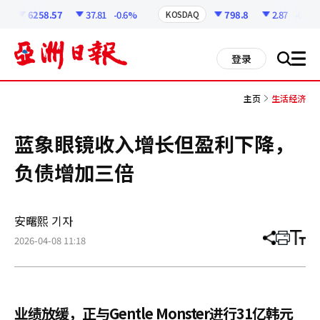
코
인
6258.57
37.81
-0.6%
798.8
2.87
-0.36%
KOSDAQ
정
보
all
登录
搜
men
索
主页
生活经济
蓝象眼镜收入增长但盈利下降，
负债增加三倍
安曙熙 기자
2026-04-08 11:18
分
打
调
享
印
整
文
大
章
小
业绩放缓，正与Gentle Monster进行31亿韩元