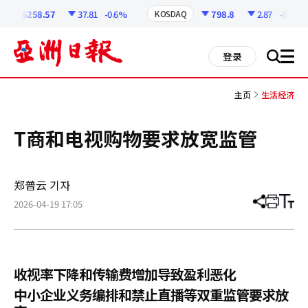
코
인
6258.57
37.81
-0.6%
798.8
2.87
-0.36%
KOSDAQ
정
보
all
登录
搜
men
索
主页
生活经济
T商和电视购物要求放宽监管
郑普云 기자
2026-04-19 17:05
分
打
调
享
印
整
文
大
章
小
收视率下降和传输费增加导致盈利恶化
中小企业义务编排和禁止直播等双重监管要求放