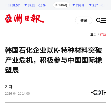
코
인
6258.57
37.81
-0.6%
798.8
2.87
-0.36%
KOSDAQ
정
보
all
登录
搜
men
索
主页
产业
韩国石化企业以K-特种材料突破
产业危机，积极参与中国国际橡
塑展
기자
2026-04-20 14:00
分
打
调
享
印
整
文
大
章
小