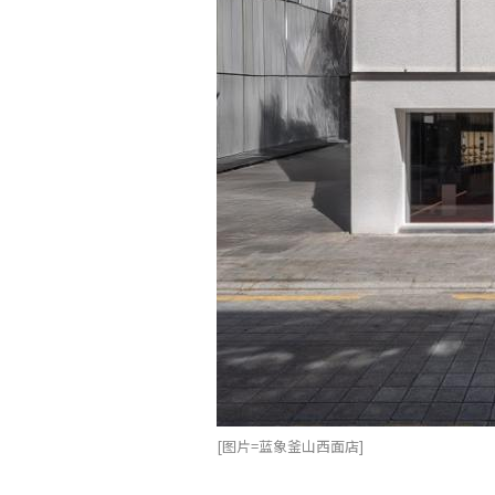
[图片=蓝象釜山西面店]