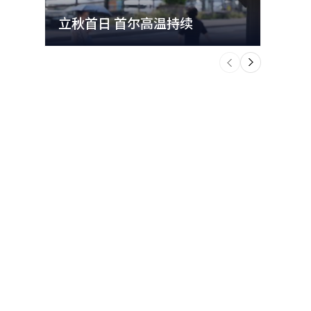
立秋首日 首尔高温持续
极端
个
前
一
下