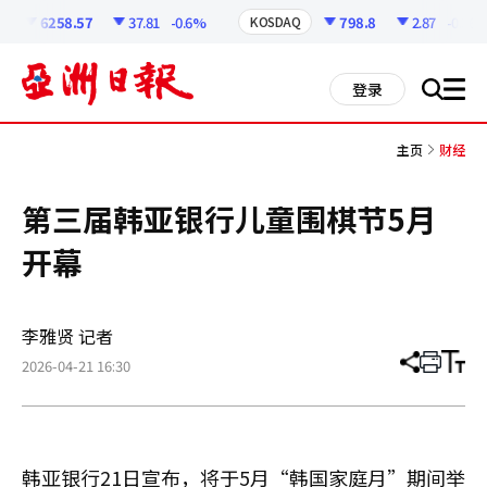
코
인
6258.57
37.81
-0.6%
798.8
2.87
-0.36%
KOSDAQ
정
보
all
登录
搜
men
索
主页
财经
第三届韩亚银行儿童围棋节5月
开幕
李雅贤 记者
2026-04-21 16:30
分
打
调
享
印
整
文
大
章
小
韩亚银行21日宣布，将于5月“韩国家庭月”期间举