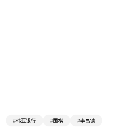
#韩亚银行
#围棋
#李昌镐