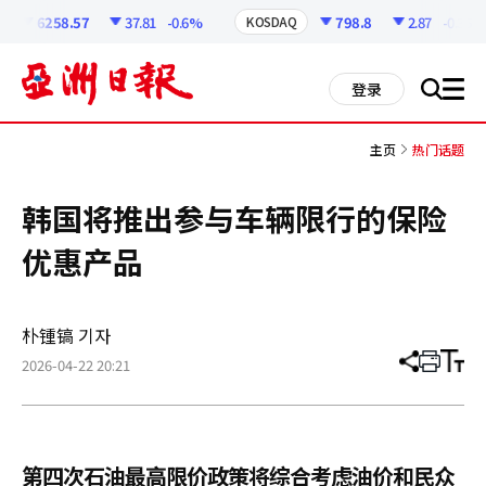
코
인
6258.57
37.81
-0.6%
798.8
2.87
-0.36%
KOSDAQ
정
보
all
登录
搜
men
索
主页
热门话题
韩国将推出参与车辆限行的保险
优惠产品
朴锺镐 기자
2026-04-22 20:21
分
打
调
享
印
整
文
大
章
小
第四次石油最高限价政策将综合考虑油价和民众