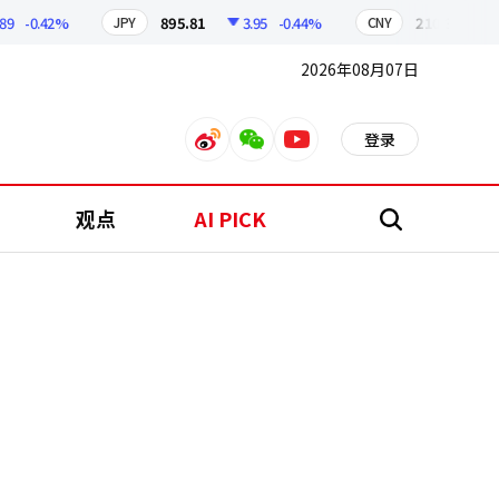
-0.42%
895.81
3.95
-0.44%
210.35
0.61
JPY
CNY
2026年08月07日
登录
weibo
weixin
youtube
观点
AI PICK
搜
索