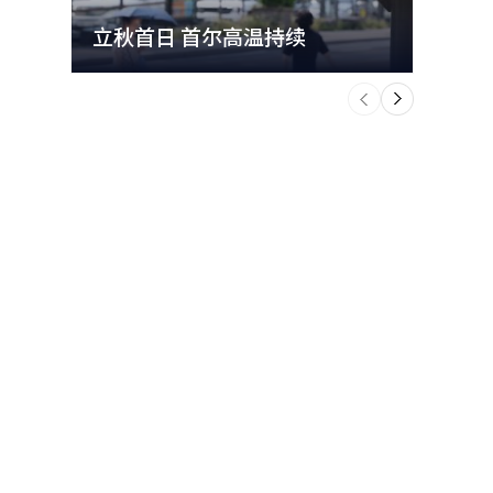
立秋首日 首尔高温持续
极端
个
前
一
下