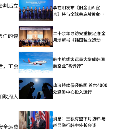
谈判后立
李在明发布《旧金山AI宣
言》将与全球共启AI黄金时
代
二十余年寻访安重根足迹 金
信任的谈
月培新书《韩国独立运动圣
地：向旅顺口追问历史》出
版
韩中航线客运量大增成韩国
后，工会
航空业"香饽饽"
热浪持续侵袭韩国 首尔4000
处避暑中心投入运行
和政府人
消息：王毅有望下月访韩 与
赵显举行韩中外长会谈
安全运费