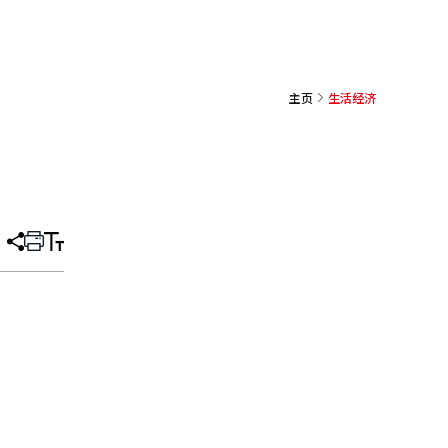
主页
生活经济
分
打
调
享
印
整
文
大
章
小