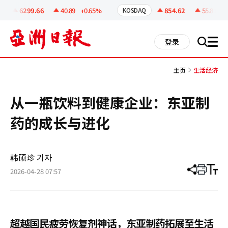
코
인
6299.66
40.89
+0.65%
854.62
55.81
+6.
KOSDAQ
정
보
all
登录
搜
men
索
主页
生活经济
从一瓶饮料到健康企业：东亚制
药的成长与进化
韩硕珍 기자
2026-04-28 07:57
分
打
调
享
印
整
文
大
章
小
超越国民疲劳恢复剂神话，东亚制药拓展至生活