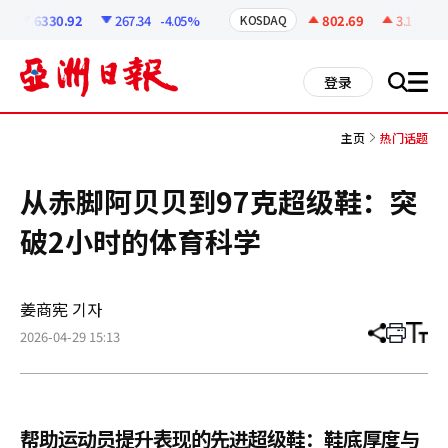
코
인
6330.92
267.34
-4.05%
802.69
3.1
+0.39
KOSDAQ
정
보
all
登录
搜
men
索
主页
热门话题
从赤脚阿贝贝到97克超级鞋：突
破2小时的体育科学
姜商宪 기자
2026-04-29 15:13
分
打
调
享
印
整
文
大
章
小
帮助运动员提升表现的先进超级鞋：鞋底厚度与