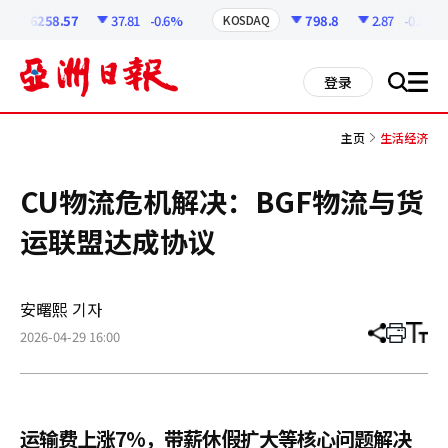
코
인
6258.57
37.81
-0.6%
798.8
2.87
-0.36%
KOSDAQ
정
보
all
登录
搜
men
索
主页
生活经济
CU物流危机解决：BGF物流与货
运联盟达成协议
安曙熙 기자
2026-04-29 16:00
分
打
调
享
印
整
文
大
章
小
运输费上涨7%，带薪休假扩大等核心问题解决