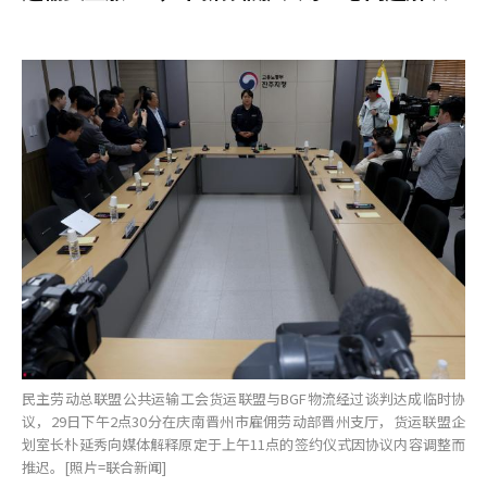
民主劳动总联盟公共运输工会货运联盟与BGF物流经过谈判达成临时协
议，29日下午2点30分在庆南晋州市雇佣劳动部晋州支厅，货运联盟企
划室长朴延秀向媒体解释原定于上午11点的签约仪式因协议内容调整而
推迟。[照片=联合新闻]