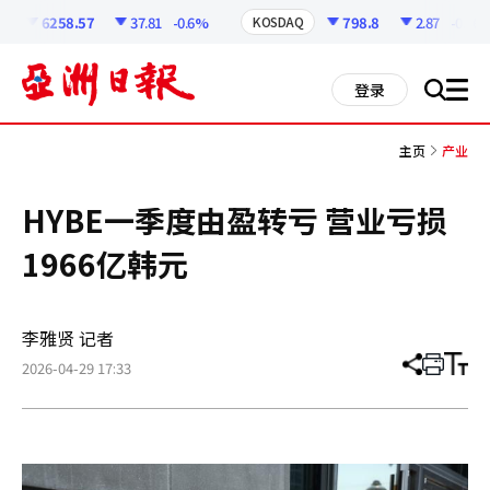
코
인
6258.57
37.81
-0.6%
798.8
2.87
-0.36%
KOSDAQ
정
보
all
登录
搜
men
索
主页
产业
HYBE一季度由盈转亏 营业亏损
1966亿韩元
李雅贤 记者
2026-04-29 17:33
分
打
调
享
印
整
文
大
章
小