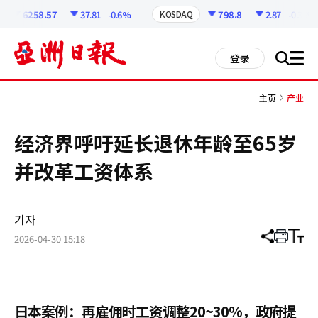
코
인
6258.57
37.81
-0.6%
798.8
2.87
-0.36%
KOSDAQ
정
보
all
登录
搜
men
索
主页
产业
经济界呼吁延长退休年龄至65岁
并改革工资体系
기자
2026-04-30 15:18
分
打
调
享
印
整
文
大
章
小
日本案例：再雇佣时工资调整20~30%，政府提