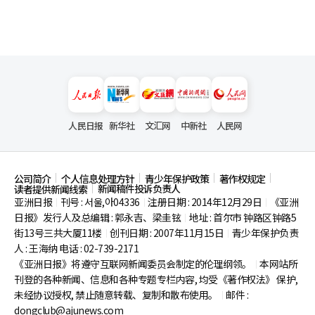
人民日报
新华社
文汇网
中新社
人民网
公司简介
个人信息处理方针
青少年保护政策
著作权规定
新闻稿件投诉负责人
读者提供新闻线索
亚洲日报
刊号 : 서울,아04336
注册日期 : 2014年12月29日
《亚洲
|
|
|
日报》发行人及总编辑 : 郭永吉、梁圭铉
地址 : 首尔市
钟路区钟路5
|
街13号三共大厦11楼
创刊日期 : 2007年11月15日
青少年保护负责
|
|
人 : 王海纳 电话 : 02-739-2171
《亚洲日报》将遵守互联网新闻委员会制定的伦理纲领。
本网站所
|
刊登的各种新闻、信息和各种专题专栏内容, 均受《著作权法》
保护,
未经协议授权, 禁止随意转载、复制和散布使用。
邮件 :
|
dongclub@ajunews.com