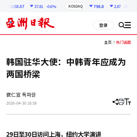
코
인
6258.57
37.81
-0.6%
798.8
2.87
-0.36%
KOSDAQ
정
보
all
登录
搜
men
索
主页
热门话题
韩国驻华大使：中韩青年应成为
两国桥梁
裵仁宣 특파원
2026-04-30 16:58
分
打
调
享
印
整
文
大
章
小
29日至30日访问上海，纽约大学演讲