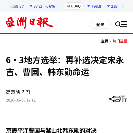
코
인
6258.57
37.81
-0.6%
798.8
2.87
-0.36%
KOSDAQ
정
보
all
登录
搜
men
索
主页
热门话题
6·3地方选举：再补选决定宋永
吉、曹国、韩东勋命运
高慧映 기자
2026-05-03 17:12
分
打
调
享
印
整
文
大
章
小
京畿平泽曹国与釜山北韩东勋的对决