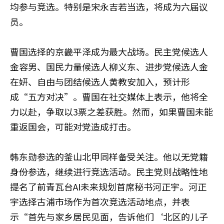
均参与竞选。特别是宋永吉若当选，将成为六届议
员。
曹国选择的京畿平泽成为最大战场。民主党候选人
金容男、国民力量候选人柳义东、进步党候选人金
在妍、自由与团结候选人黄教安加入，预计形
成“五方对决”。曹国在社交媒体上表示，他将全
力以赴，争取以3票之差获胜。然而，如果曹国未能
重返国会，可能对党造成打击。
韩东勋参选的釜山北甲同样备受关注。他以无党籍
身份参选，继续进行竞选活动。民主党则战略性地
提名了前青瓦台AI未来规划首席秘书河正宇。河正
宇选择古浦市场作为首次竞选活动地点，并表
示“首先与家乡居民见面，告诉他们‘北区的儿子