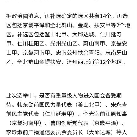
据政治圈消息，再补选确定的选区共有14个。再选
区包括京畿平泽和全北群山、金堤、扶安甲等2个地
区。补选区包括釜山北甲、大邱达城、仁川延寿
甲、仁川桂阳乙、光州光山乙、蔚山南甲、京畿安
山甲、京畿河南甲、忠南公州扶余青阳、忠南牙山
乙、全北群山金堤扶安、济州西归浦等12个地区。
此次选举中，是否有重量级人物进入国会备受期
待。韩东勋前国民力量代表（釜山北甲）、宋永吉
前民主党代表（仁川延寿甲）、李光宰前江原知事
（京畿河南甲）、曹国创新党代表（京畿平泽）、
李珍淑前广播通信委员会委员长（大邱达城）等人