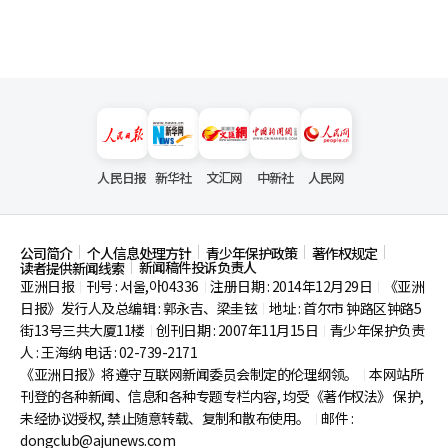
人民日报
新华社
文汇网
中新社
人民网
公司简介
个人信息处理方针
青少年保护政策
著作权规定
新闻稿件投诉负责人
读者提供新闻线索
亚洲日报
刊号 : 서울,아04336
注册日期 : 2014年12月29日
《亚洲
|
|
|
日报》发行人及总编辑 : 郭永吉、梁圭铉
地址 : 首尔市
钟路区钟路5
|
街13号三共大厦11楼
创刊日期 : 2007年11月15日
青少年保护负责
|
|
人 : 王海纳 电话 : 02-739-2171
《亚洲日报》将遵守互联网新闻委员会制定的伦理纲领。
本网站所
|
刊登的各种新闻、信息和各种专题专栏内容, 均受《著作权法》
保护,
未经协议授权, 禁止随意转载、复制和散布使用。
邮件 :
|
dongclub@ajunews.com