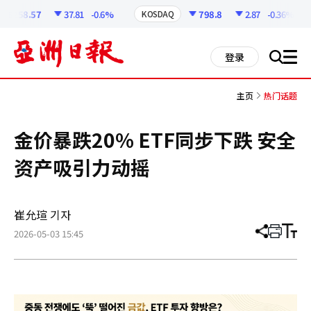
코
인
6258.57
37.81
-0.6%
798.8
2.87
-0.36%
KOSDAQ
정
보
all
登录
搜
men
索
主页
热门话题
金价暴跌20% ETF同步下跌 安全
资产吸引力动摇
崔允瑄 기자
2026-05-03 15:45
分
打
调
享
印
整
文
大
章
小