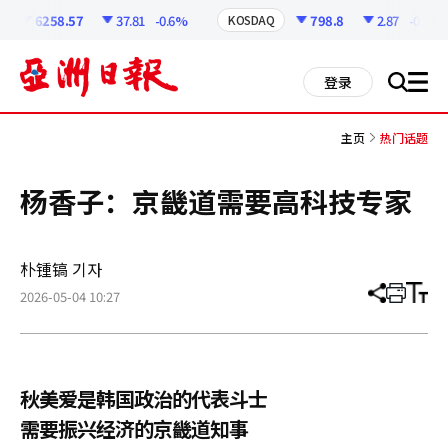
코
인
6258.57
37.81
-0.6%
798.8
2.87
-0.36%
KOSDAQ
정
보
all
登录
搜
men
索
主页
热门话题
杨香子：京畿道需要高科技专家
朴锺镐 기자
2026-05-04 10:27
分
打
调
享
印
整
文
大
章
小
秋美爱是韩国政治的代表斗士
需要振兴经济的京畿道知事