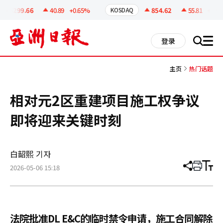
코
인
6299.66
40.89
+0.65%
854.62
55.81
+6.99
KOSDAQ
정
보
all
登录
搜
men
索
主页
热门话题
相对元2区重建项目施工权争议
即将迎来关键时刻
白韶熙 기자
2026-05-06 15:18
分
打
调
享
印
整
文
大
章
小
法院批准DL E&C的临时禁令申请，施工合同解除