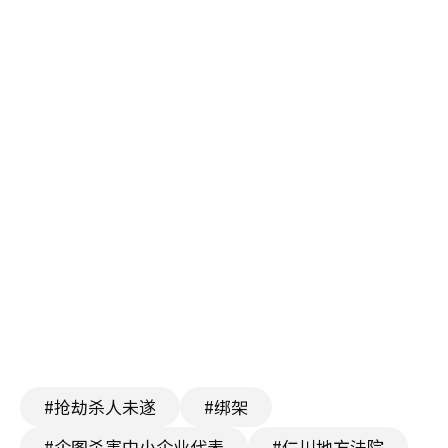
#抢劫杀人未遂
#绑架
#企图杀害中小企业代表
#仁川地方法院