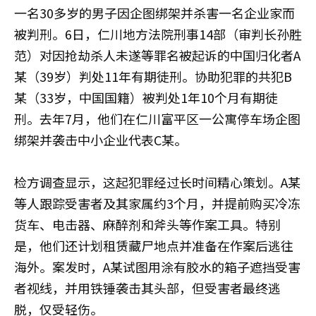
一名30多岁的男子因企图绑架并杀害一名企业家而
被判刑。6日，仁川地方法院刑事14部（审判长孙胜
范）对因抢劫杀人未遂等罪名被起诉的中国归化者A
某（39岁）判处11年有期徒刑。协助犯罪的共犯B
某（33岁，中国国籍）被判处1年10个月有期徒
刑。去年7月，他们在仁川富平区一公寓停车场企图
绑架并袭击中小企业代表C某。
检方调查显示，这起犯罪经过长时间精心策划。A某
等人跟踪受害者及其家属约3个月，并提前购买冷冻
货车、电击器、麻醉剂和斧头等作案工具。特别
是，他们还计划租赁藏尸地点并准备在作案后逃往
海外。案发时，A某试图用涂有胶水的箱子遮挡受害
者视线，并用铁锤袭击其头部，但受害者最终逃
脱，仅受轻伤。