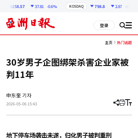
코
인
6258.57
37.81
-0.6%
798.8
2.87
-0.36%
KOSDAQ
정
보
all
登录
搜
men
索
主页
热门话题
30岁男子企图绑架杀害企业家被
判11年
申东奎 기자
2026-05-06 15:43
分
打
调
享
印
整
文
大
章
小
地下停车场袭击未遂，归化男子被判重刑