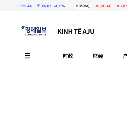
코
인
6295.44
302.82
-4.59%
801.66
2.07
+0
I
KOSDAQ
정
보
时政
财经
all
menu