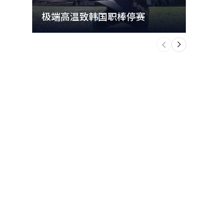
极端高温致韩国职棒停赛
首尔
个
前
一
下