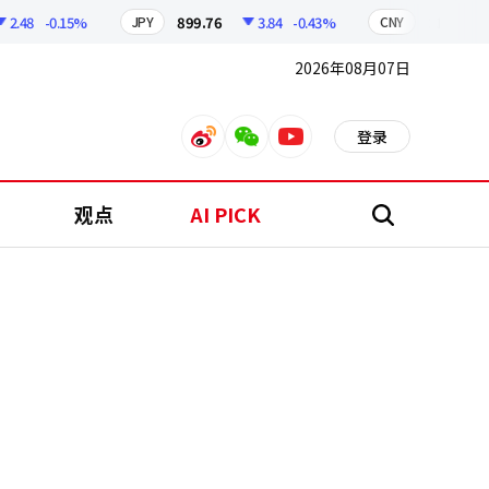
48
-0.15%
899.76
3.84
-0.43%
210.96
0
JPY
CNY
2026年08月07日
登录
weibo
weixin
youtube
观点
AI PICK
搜
索