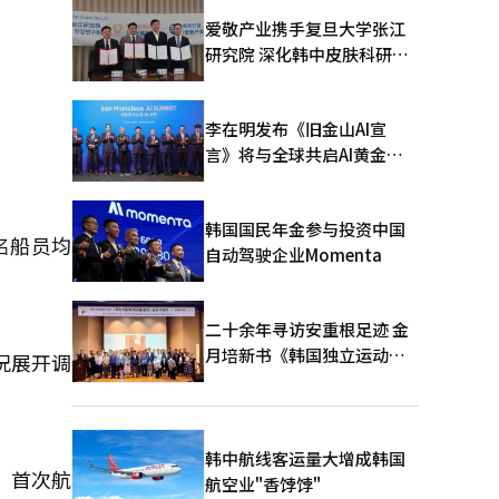
爱敬产业携手复旦大学张江
研究院 深化韩中皮肤科研合
作
李在明发布《旧金山AI宣
言》将与全球共启AI黄金时
代
韩国国民年金参与投资中国
名船员均
自动驾驶企业Momenta
二十余年寻访安重根足迹 金
月培新书《韩国独立运动圣
况展开调
地：向旅顺口追问历史》出
版
韩中航线客运量大增成韩国
，首次航
航空业"香饽饽"