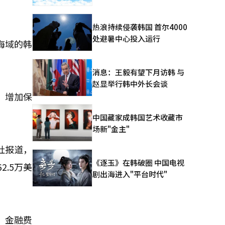
热浪持续侵袭韩国 首尔4000
处避暑中心投入运行
海域的韩
消息：王毅有望下月访韩 与
赵显举行韩中外长会谈
，增加保
中国藏家成韩国艺术收藏市
场新"金主"
社报道，
《逐玉》在韩破圈 中国电视
.5万美
剧出海进入"平台时代"
、金融费