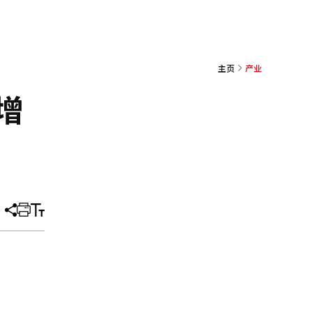
主页
产业
增
分
打
调
享
印
整
文
大
章
小