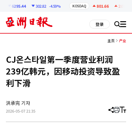
코
인
6295.44
302.82
-4.59%
801.66
2.07
+0
KOSDAQ
정
보
all
登录
搜
men
索
主页
产业
CJ온스타일第一季度营业利润
239亿韩元，因移动投资导致盈
利下滑
洪承完 기자
2026-05-07 21:35
分
打
调
享
印
整
文
大
章
小