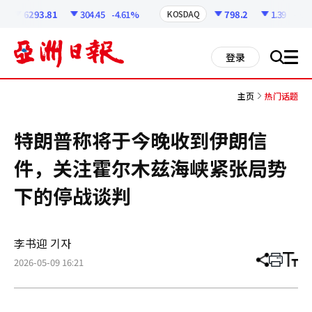
코
인
6293.81
304.45
-4.61%
798.2
1.39
-0.17
KOSDAQ
정
보
all
登录
搜
men
索
主页
热门话题
特朗普称将于今晚收到伊朗信
件，关注霍尔木兹海峡紧张局势
下的停战谈判
李书迎 기자
2026-05-09 16:21
分
打
调
享
印
整
文
大
章
小