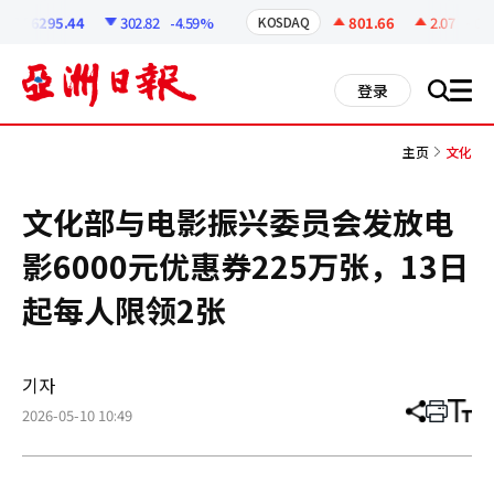
코
인
6295.44
302.82
-4.59%
801.66
2.07
+0.26
KOSDAQ
정
보
all
登录
搜
men
索
主页
文化
文化部与电影振兴委员会发放电
影6000元优惠券225万张，13日
起每人限领2张
기자
2026-05-10 10:49
分
打
调
享
印
整
文
大
章
小