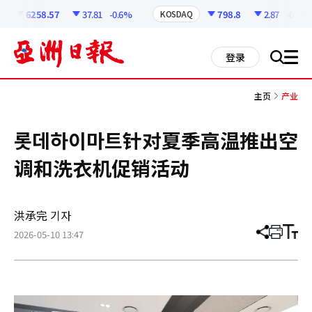
코
인
6258.57
37.81
-0.6%
798.8
2.87
-0.36%
KOSDAQ
정
보
all
登录
搜
men
索
主页
产业
롯데하이마트针对夏季高温推出空
调和洗衣机促销活动
洪承完 기자
2026-05-10 13:47
分
打
调
享
印
整
文
大
章
小