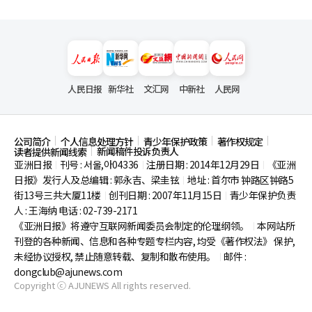
人民日报
新华社
文汇网
中新社
人民网
公司简介
个人信息处理方针
青少年保护政策
著作权规定
新闻稿件投诉负责人
读者提供新闻线索
亚洲日报
刊号 : 서울,아04336
注册日期 : 2014年12月29日
《亚洲
|
|
|
日报》发行人及总编辑 : 郭永吉、梁圭铉
地址 : 首尔市
钟路区钟路5
|
街13号三共大厦11楼
创刊日期 : 2007年11月15日
青少年保护负责
|
|
人 : 王海纳 电话 : 02-739-2171
《亚洲日报》将遵守互联网新闻委员会制定的伦理纲领。
本网站所
|
刊登的各种新闻、信息和各种专题专栏内容, 均受《著作权法》
保护,
未经协议授权, 禁止随意转载、复制和散布使用。
邮件 :
|
dongclub@ajunews.com
Copyright ⓒ AJUNEWS All rights reserved.