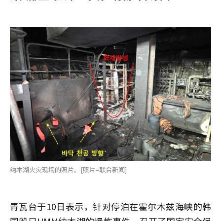
纳木湖火灾现场的照片。[照片=联合新闻]
青瓦台于10日表示，针对停泊在霍尔木兹海峡的韩
国船只HMM纳木湖的爆炸事件，召开了国家安全保