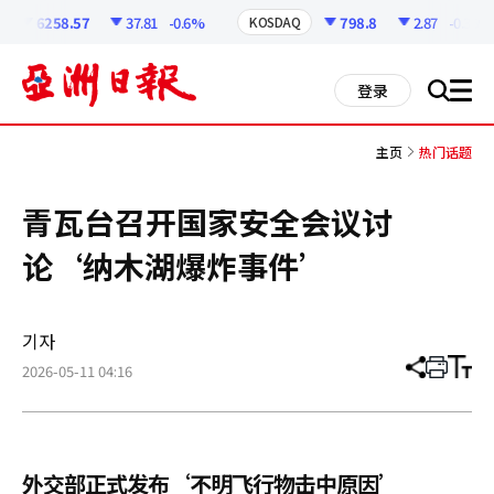
코
인
6258.57
37.81
-0.6%
798.8
2.87
-0.36%
KOSDAQ
정
보
all
登录
搜
men
索
主页
热门话题
青瓦台召开国家安全会议讨
论‘纳木湖爆炸事件’
기자
2026-05-11 04:16
分
打
调
享
印
整
文
大
章
小
外交部正式发布‘不明飞行物击中原因’