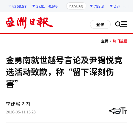
코
인
6258.57
37.81
-0.6%
798.8
2.87
-0.36%
KOSDAQ
정
보
all
登录
搜
men
索
主页
热门话题
金勇南就世越号言论及尹锡悦竞
选活动致歉，称“留下深刻伤
害”
李建熙 기자
2026-05-11 15:28
分
打
调
享
印
整
文
大
章
小