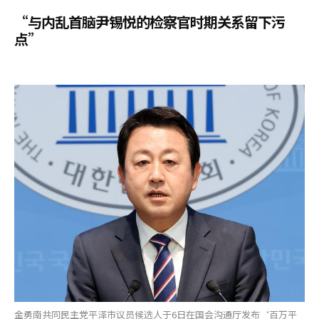
“与内乱首脑尹锡悦的检察官时期关系留下污
点”
金勇南共同民主党平泽市议员候选人于6日在国会沟通厅发布‘百万平