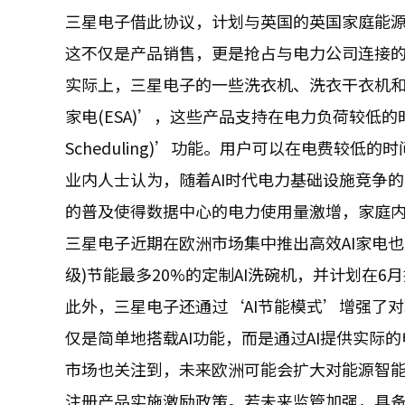
三星电子借此协议，计划与英国的英国家庭能源公司(B
这不仅是产品销售，更是抢占与电力公司连接
实际上，三星电子的一些洗衣机、洗衣干衣机和洗
家电(ESA)’，这些产品支持在电力负荷较低的时
Scheduling)’功能。用户可以在电费较
业内人士认为，随着AI时代电力基础设施竞争
的普及使得数据中心的电力使用量激增，家庭
三星电子近期在欧洲市场集中推出高效AI家电
级)节能最多20%的定制AI洗碗机，并计划在6
此外，三星电子还通过‘AI节能模式’增强了
仅是简单地搭载AI功能，而是通过AI提供实际
市场也关注到，未来欧洲可能会扩大对能源智能
注册产品实施激励政策。若未来监管加强，具