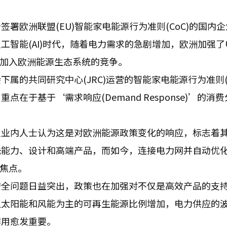
签署欧洲联盟(EU)智能家电能源行为准则(CoC)的国内
工智能(AI)时代，随着电力需求的急剧增加，欧洲加强了
式加入欧洲能源生态系统的竞争。
属的共同研究中心(JRC)运营的智能家电能源行为准则(C
于基于‘需求响应(Demand Response)’的消
业内人士认为这是对欧洲能源政策变化的响应，标志着其
洗能力、设计和高端产品，而如今，连接电力网并自动优
争焦点。
安全问题日益突出，政策也在加强对不仅是高效产品的支
以太阳能和风能为主的可再生能源比例增加，电力供应的
作用愈发重要。