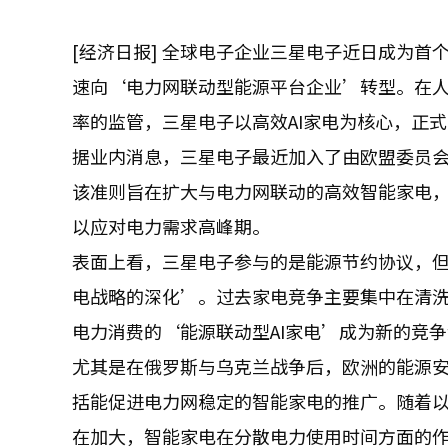
[经济日报] 全球电子企业三星电子近日成为首个
速向‘电力网联动型能源平台企业’转型。在人
率的监管，三星电子以高效AI家电为核心，正
据业内消息，三星电子最近加入了由欧盟委员会下
该准则旨在扩大与电力网联动的高效智能家电，重点在
以应对电力需求高峰期。
表面上看，三星电子参与的是能源节约协议，但
电战略的深化’。过去家电竞争主要集中在清
电力消费的‘能源联动型AI家电’成为新的竞
尤其是在俄罗斯与乌克兰战争后，欧洲的能源
括能促进电力网稳定的智能家电的推广。随着
在加大，智能家电在分散电力使用时间方面的