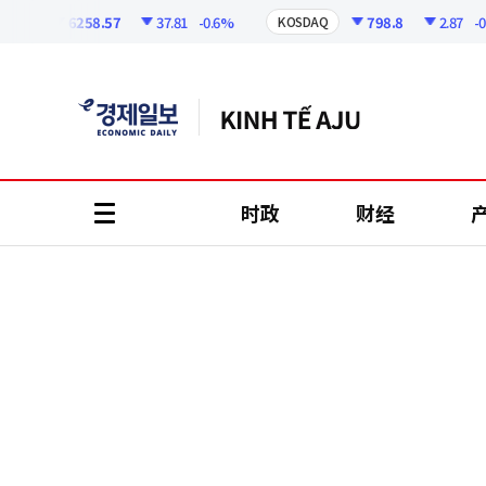
코
인
6258.57
37.81
-0.6%
798.8
2.87
-0.36
I
KOSDAQ
정
보
时政
财经
all
menu