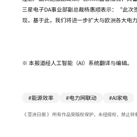
三星电子DA事业部副总裁杨惠顺表示：“此次
现，基于此，我们将进一步扩大与欧洲各大电
※ 本报道经人工智能（AI）系统翻译与编辑。
#能源效率
#电力网联动
#AI家电
《 亚洲日报 》 所有作品受版权保护，未经授权，禁止转