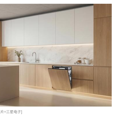
片=三星电子]