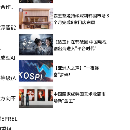
大合作。
霸王茶姬持续深耕韩国市场 3
个月完成8家门店布局
能源智能
《逐玉》在韩破圈 中国电视
。
剧出海进入"平台时代"
成型AI
【亚洲人之声】"一夜暴
富"梦碎！
等级(A
中国藏家成韩国艺术收藏市
的方向不
场新"金主"
PREL
中重组。