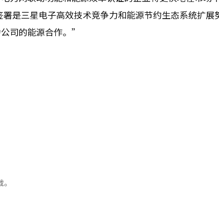
签署是三星电子高效技术竞争力和能源节约生态系统扩展
力公司的能源合作。”
载。