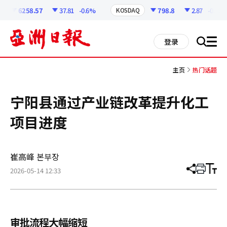
코
인
6258.57
37.81
-0.6%
798.8
2.87
-0.36%
KOSDAQ
정
보
all
登录
搜
men
索
主页
热门话题
宁阳县通过产业链改革提升化工
项目进度
崔高峰 본부장
2026-05-14 12:33
分
打
调
享
印
整
文
大
章
小
审批流程大幅缩短