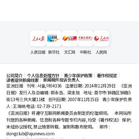
人民日报
新华社
文汇网
中新社
人民网
公司简介
个人信息处理方针
青少年保护政策
著作权规定
新闻稿件投诉负责人
读者提供新闻线索
亚洲日报
刊号 : 서울,아04336
注册日期 : 2014年12月29日
《亚洲
|
|
|
日报》发行人及总编辑 : 郭永吉、梁圭铉
地址 : 首尔市
钟路区钟路5
|
街13号三共大厦11楼
创刊日期 : 2007年11月15日
青少年保护负责
|
|
人 : 王海纳 电话 : 02-739-2171
《亚洲日报》将遵守互联网新闻委员会制定的伦理纲领。
本网站所
|
刊登的各种新闻、信息和各种专题专栏内容, 均受《著作权法》
保护,
未经协议授权, 禁止随意转载、复制和散布使用。
邮件 :
|
dongclub@ajunews.com