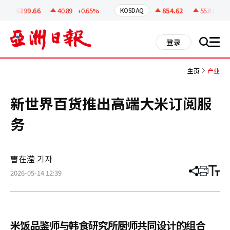
코
인
6299.66
40.89
+0.65%
854.62
55.81
+6.9
KOSDAQ
정
보
all
登录
搜
men
索
主页
产业
新世界百货推出高端大米订阅服
务
曺在滢 기자
2026-05-14 12:39
分
打
调
享
印
整
文
大
章
小
米饭品鉴师与韩食研究所厨师共同设计的组合