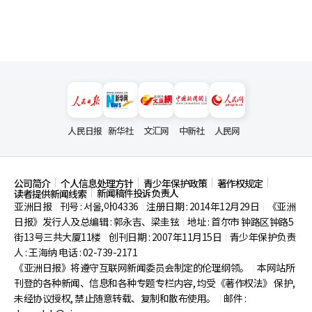
人民日报
新华社
文汇网
中新社
人民网
公司简介
个人信息处理方针
青少年保护政策
著作权规定
新闻稿件投诉负责人
读者提供新闻线索
亚洲日报
刊号 : 서울,아04336
注册日期 : 2014年12月29日
《亚洲
|
|
|
日报》发行人及总编辑 : 郭永吉、梁圭铉
地址 : 首尔市
钟路区钟路5
|
街13号三共大厦11楼
创刊日期 : 2007年11月15日
青少年保护负责
|
|
人 : 王海纳 电话 : 02-739-2171
《亚洲日报》将遵守互联网新闻委员会制定的伦理纲领。
本网站所
|
刊登的各种新闻、信息和各种专题专栏内容, 均受《著作权法》
保护,
未经协议授权, 禁止随意转载、复制和散布使用。
邮件 :
|