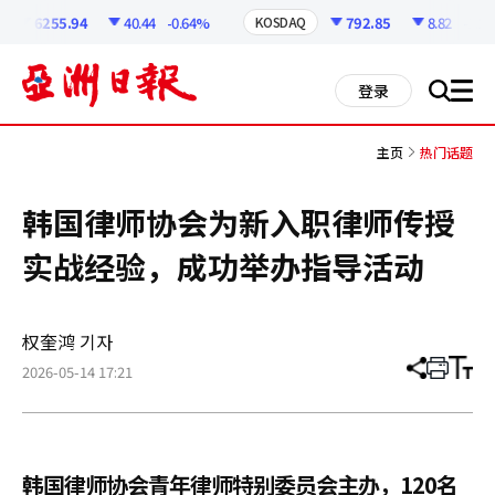
코
인
6255.94
40.44
-0.64%
792.85
8.82
-1.1%
KOSDAQ
정
보
all
登录
搜
men
索
主页
热门话题
韩国律师协会为新入职律师传授
实战经验，成功举办指导活动
权奎鸿 기자
2026-05-14 17:21
分
打
调
享
印
整
文
大
章
小
韩国律师协会青年律师特别委员会主办，120名