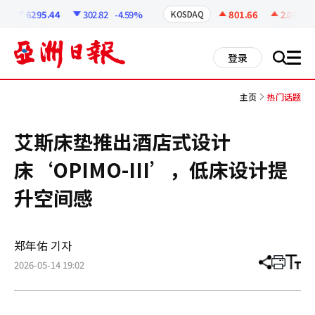
코
인
6295.44
302.82
-4.59%
801.66
2.07
+0.
KOSDAQ
정
보
all
登录
搜
men
索
主页
热门话题
艾斯床垫推出酒店式设计
床‘OPIMO-III’，低床设计提
升空间感
郑年佑 기자
2026-05-14 19:02
分
打
调
享
印
整
文
大
章
小