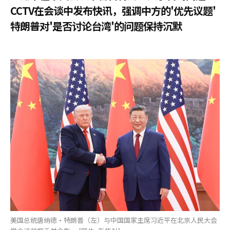
CCTV在会谈中发布快讯，强调中方的'优先议题'
特朗普对'是否讨论台湾'的问题保持沉默
美国总统唐纳德·特朗普（左）与中国国家主席习近平在北京人民大会