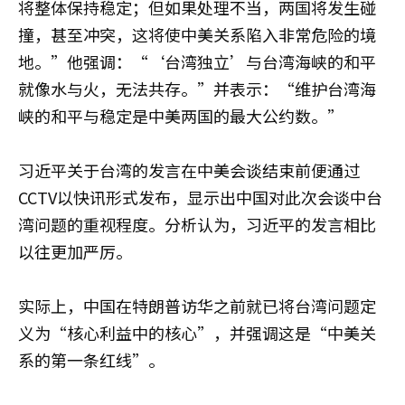
将整体保持稳定；但如果处理不当，两国将发生碰
撞，甚至冲突，这将使中美关系陷入非常危险的境
地。”他强调：“‘台湾独立’与台湾海峡的和平
就像水与火，无法共存。”并表示：“维护台湾海
峡的和平与稳定是中美两国的最大公约数。”
习近平关于台湾的发言在中美会谈结束前便通过
CCTV以快讯形式发布，显示出中国对此次会谈中台
湾问题的重视程度。分析认为，习近平的发言相比
以往更加严厉。
实际上，中国在特朗普访华之前就已将台湾问题定
义为“核心利益中的核心”，并强调这是“中美关
系的第一条红线”。