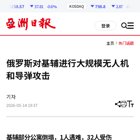
코
인
6258.57
37.81
-0.6%
798.8
2.87
-0.36%
KOSDAQ
정
보
all
登录
搜
men
索
主页
热门话题
俄罗斯对基辅进行大规模无人机
和导弹攻击
기자
2026-05-14 19:37
分
打
调
享
印
整
文
大
章
小
基辅部分公寓倒塌，1人遇难，32人受伤