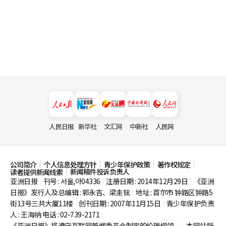
人民日报
新华社
文汇网
中新社
人民网
公司简介
个人信息处理方针
青少年保护政策
著作权规定
新闻稿件投诉负责人
读者提供新闻线索
亚洲日报
刊号 : 서울,아04336
注册日期 : 2014年12月29日
《亚洲
|
|
|
日报》发行人及总编辑 : 郭永吉、梁圭铉
地址 : 首尔市
钟路区钟路5
|
街13号三共大厦11楼
创刊日期 : 2007年11月15日
青少年保护负责
|
|
人 : 王海纳 电话 : 02-739-2171
《亚洲日报》将遵守互联网新闻委员会制定的伦理纲领。
本网站所
|