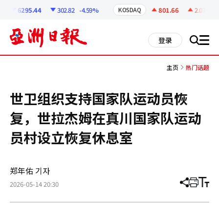
코
인
6295.44
302.82
-4.59%
801.66
2.07
+0.
KOSDAQ
정
보
all
登录
搜
men
索
主页
热门话题
世卫组织支持国家队运动员恢
复，世拉杰姆在真川国家队运动
员村设立恢复休息室
郑年佑 기자
2026-05-14 20:30
分
打
调
享
印
整
文
大
章
小