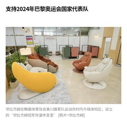
支持2024年巴黎奥运会国家代表队
世拉杰姆在韩国体育协会真川国家队运动员村内升级体验区，设立
的‘世拉杰姆冠军恢复休息室’ [照片=世拉杰姆]