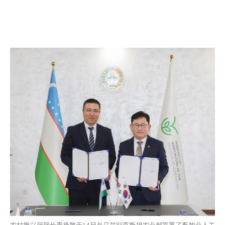
农村振兴厅厅长李承敦于14日与乌兹别克斯坦农业部签署了畜牧业人工