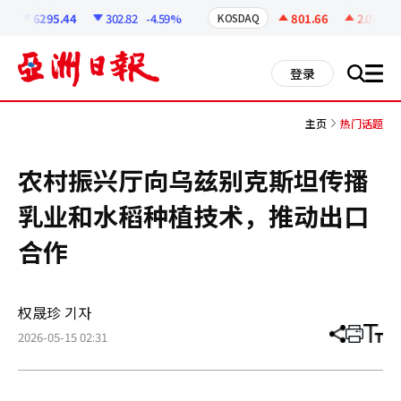
코
인
6295.44
302.82
-4.59%
801.66
2.07
+0.
KOSDAQ
정
보
all
登录
搜
men
索
主页
热门话题
农村振兴厅向乌兹别克斯坦传播
乳业和水稻种植技术，推动出口
合作
权晟珍 기자
2026-05-15 02:31
分
打
调
享
印
整
文
大
章
小