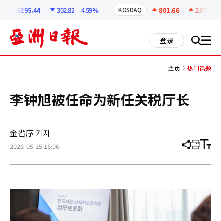
코
인
6295.44
302.82
-4.59%
801.66
2.07
+0.
KOSDAQ
정
보
all
登录
搜
men
索
主页
热门话题
李钟旭被任命为新任关税厅长
金省序 기자
2026-05-15 15:06
分
打
调
享
印
整
文
大
章
小