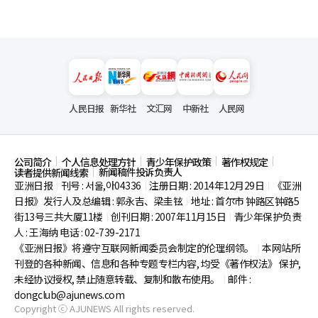
人民日报
新华社
文汇网
中新社
人民网
公司简介
个人信息处理方针
青少年保护政策
著作权规定
新闻稿件投诉负责人
读者提供新闻线索
亚洲日报
刊号 : 서울,아04336
注册日期 : 2014年12月29日
《亚洲
|
|
|
日报》发行人及总编辑 : 郭永吉、梁圭铉
地址 : 首尔市
钟路区钟路5
|
街13号三共大厦11楼
创刊日期 : 2007年11月15日
青少年保护负责
|
|
人 : 王海纳 电话 : 02-739-2171
《亚洲日报》将遵守互联网新闻委员会制定的伦理纲领。
本网站所
|
刊登的各种新闻、信息和各种专题专栏内容, 均受《著作权法》
保护,
未经协议授权, 禁止随意转载、复制和散布使用。
邮件 :
|
dongclub@ajunews.com
Copyright ⓒ AJUNEWS All rights reserved.