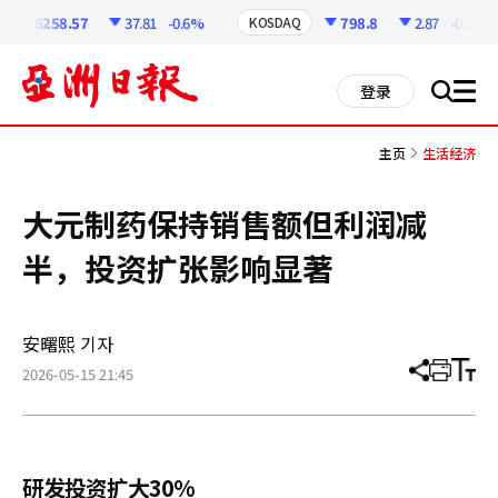
코
인
6258.57
37.81
-0.6%
798.8
2.87
-0.36%
KOSDAQ
정
보
all
登录
搜
men
索
主页
生活经济
大元制药保持销售额但利润减
半，投资扩张影响显著
安曙熙 기자
2026-05-15 21:45
分
打
调
享
印
整
文
大
章
小
研发投资扩大30%