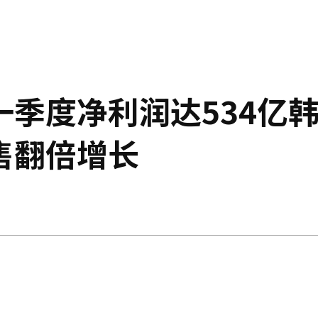
季度净利润达534亿
售翻倍增长