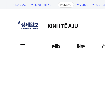
코
인
6258.57
37.81
-0.6%
798.8
2.87
-0.3
PI
KOSDAQ
정
보
时政
财经
all
menu