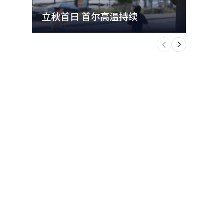
立秋首日 首尔高温持续
极端
个
前
一
下