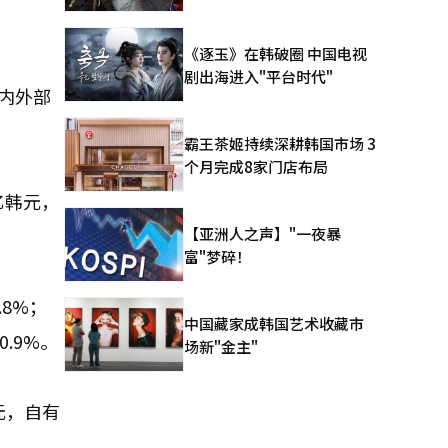
《逐玉》在韩破圈 中国电视
剧出海进入"平台时代"
的内外部
霸王茶姬持续深耕韩国市场 3
个月完成8家门店布局
亿韩元，
【亚洲人之声】"一夜暴
富"梦碎！
8%；
中国藏家成韩国艺术收藏市
.9%。
场新"金主"
元，自有