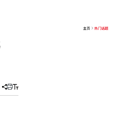
主页
热门话题
韩
分
打
调
享
印
整
文
大
章
小