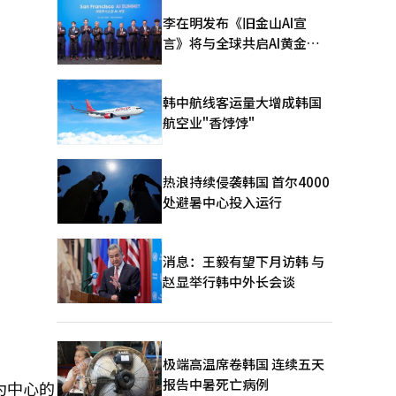
李在明发布《旧金山AI宣
言》将与全球共启AI黄金时
代
韩中航线客运量大增成韩国
航空业"香饽饽"
热浪持续侵袭韩国 首尔4000
处避暑中心投入运行
消息：王毅有望下月访韩 与
赵显举行韩中外长会谈
极端高温席卷韩国 连续五天
报告中暑死亡病例
为中心的