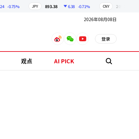
-0.75%
893.38
6.38
-0.71%
209.17
1.7
JPY
CNY
2026年08月08日
登录
weibo
weixin
youtube
观点
AI PICK
搜
索